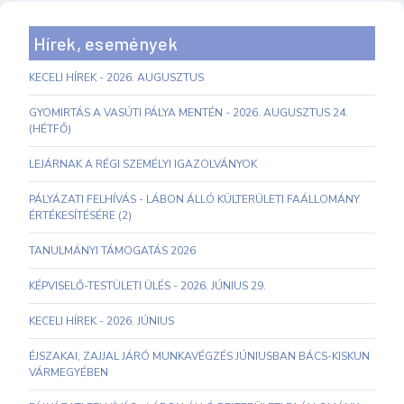
Hírek, események
KECELI HÍREK - 2026. AUGUSZTUS
GYOMIRTÁS A VASÚTI PÁLYA MENTÉN - 2026. AUGUSZTUS 24.
(HÉTFŐ)
LEJÁRNAK A RÉGI SZEMÉLYI IGAZOLVÁNYOK
PÁLYÁZATI FELHÍVÁS - LÁBON ÁLLÓ KÜLTERÜLETI FAÁLLOMÁNY
ÉRTÉKESÍTÉSÉRE (2)
TANULMÁNYI TÁMOGATÁS 2026
KÉPVISELŐ-TESTÜLETI ÜLÉS - 2026. JÚNIUS 29.
KECELI HÍREK - 2026. JÚNIUS
ÉJSZAKAI, ZAJJAL JÁRÓ MUNKAVÉGZÉS JÚNIUSBAN BÁCS-KISKUN
VÁRMEGYÉBEN