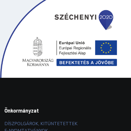
Önkormányzat
DÍSZPOLGÁROK, KITÜNTETETTEK
E-NYOMTATVÁNYOK