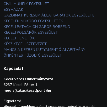
CIVIL MŰHELY EGYESÜLET
EGYHÁZAK
GAZDIMAT KERESEM ÁLLATBARÁTOK EGYESÜLETE
KECELEN MŰKÖDŐ EGYESÜLETEK
KECELI PATACHICH GÁBOR BORREND
KECELI POLGÁRŐR EGYESÜLET
KECELI TEMETŐK
KÉSZ KECELI SZERVEZET
MANCS A KÉZBEN KUTYAMENTŐ ALAPÍTVÁNY
ÖNKÉNTES TŰZOLTÓ EGYESÜLET
Kapcsolat
Kecel Város Önkormányzata
6237 Kecel, Fő tér 1.
media(kukac)kecel(pont)hu
Figyelem!
Hivatali ügyekben
a fenti címen nem tudnak intézkedni.