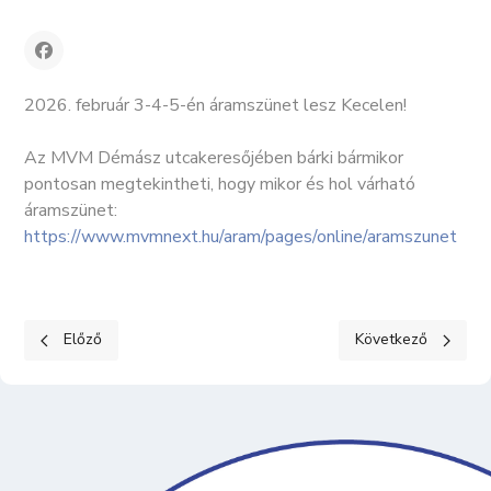
2026. február 3-4-5-én áramszünet lesz Kecelen!
Az MVM Démász utcakeresőjében bárki bármikor
pontosan megtekintheti, hogy mikor és hol várható
áramszünet:
https://www.mvmnext.hu/aram/pages/online/aramszunet
Előző cikk: Képviselő-testületi ülés - 2026. január 26.
Következő cikk: 20
Előző
Következő