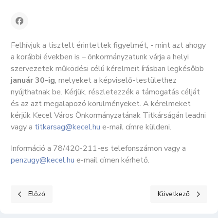
Felhívjuk a tisztelt érintettek figyelmét, - mint azt ahogy
a korábbi években is – önkormányzatunk várja a helyi
szervezetek működési célú kérelmeit írásban legkésőbb
január 30-ig
, melyeket a képviselő-testülethez
nyújthatnak be. Kérjük, részletezzék a támogatás célját
és az azt megalapozó körülményeket. A kérelmeket
kérjük Kecel Város Önkormányzatának Titkárságán leadni
vagy a
titkarsag@kecel.hu
e-mail címre küldeni.
Információ a 78/420-211-es telefonszámon vagy a
penzugy@kecel.hu
e-mail címen kérhető.
Előző cikk: 2026-os hulladéknaptár
Következő cikk: Hi
Előző
Következő