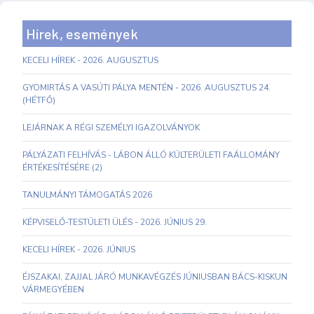
Hírek, események
KECELI HÍREK - 2026. AUGUSZTUS
GYOMIRTÁS A VASÚTI PÁLYA MENTÉN - 2026. AUGUSZTUS 24.
(HÉTFŐ)
LEJÁRNAK A RÉGI SZEMÉLYI IGAZOLVÁNYOK
PÁLYÁZATI FELHÍVÁS - LÁBON ÁLLÓ KÜLTERÜLETI FAÁLLOMÁNY
ÉRTÉKESÍTÉSÉRE (2)
TANULMÁNYI TÁMOGATÁS 2026
KÉPVISELŐ-TESTÜLETI ÜLÉS - 2026. JÚNIUS 29.
KECELI HÍREK - 2026. JÚNIUS
ÉJSZAKAI, ZAJJAL JÁRÓ MUNKAVÉGZÉS JÚNIUSBAN BÁCS-KISKUN
VÁRMEGYÉBEN