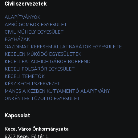
Civil szervezetek
ALAPÍTVÁNYOK
APRÓ GOMBOK EGYESÜLET
CIVIL MŰHELY EGYESÜLET
EGYHÁZAK
GAZDIMAT KERESEM ÁLLATBARÁTOK EGYESÜLETE
KECELEN MŰKÖDŐ EGYESÜLETEK
KECELI PATACHICH GÁBOR BORREND
KECELI POLGÁRŐR EGYESÜLET
KECELI TEMETŐK
KÉSZ KECELI SZERVEZET
MANCS A KÉZBEN KUTYAMENTŐ ALAPÍTVÁNY
ÖNKÉNTES TŰZOLTÓ EGYESÜLET
Kapcsolat
Kecel Város Önkormányzata
6237 Kecel, Fő tér 1.