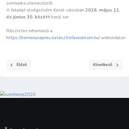
sormunka ütemezésről.
A feladat elvégzésére Kecel városban
2026. május 11.
és június 30. között
kerül sor.
Részletes információ a
https://kemenysepres.katasztrofavedelem.hu/
weboldalon.
Előző cikk: Civil szervezetes felhívás 2026-os évre
Következő cikk: 
Előző
Következő