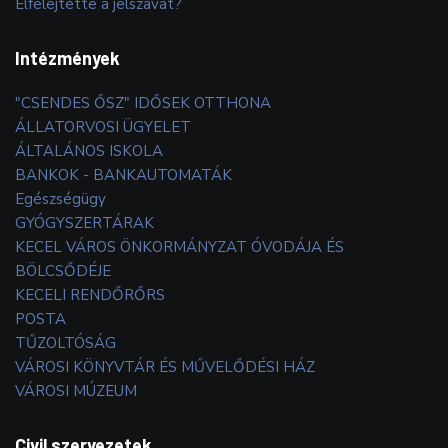
Elfelejtette a jelszavát?
Intézmények
"CSENDES ŐSZ" IDŐSEK OTTHONA
ÁLLATORVOSI ÜGYELET
ÁLTALÁNOS ISKOLA
BANKOK - BANKAUTOMATÁK
Egészségügy
GYÓGYSZERTÁRAK
KECEL VÁROS ÖNKORMÁNYZAT ÓVODÁJA ÉS
BÖLCSŐDÉJE
KECELI RENDŐRŐRS
POSTA
TŰZOLTÓSÁG
VÁROSI KÖNYVTÁR ÉS MŰVELŐDÉSI HÁZ
VÁROSI MÚZEUM
Civil szervezetek