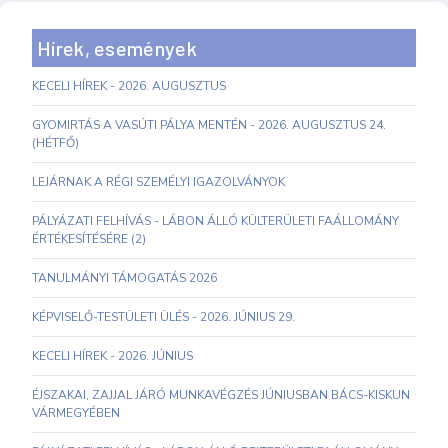
Hírek, események
KECELI HÍREK - 2026. AUGUSZTUS
GYOMIRTÁS A VASÚTI PÁLYA MENTÉN - 2026. AUGUSZTUS 24.
(HÉTFŐ)
LEJÁRNAK A RÉGI SZEMÉLYI IGAZOLVÁNYOK
PÁLYÁZATI FELHÍVÁS - LÁBON ÁLLÓ KÜLTERÜLETI FAÁLLOMÁNY
ÉRTÉKESÍTÉSÉRE (2)
TANULMÁNYI TÁMOGATÁS 2026
KÉPVISELŐ-TESTÜLETI ÜLÉS - 2026. JÚNIUS 29.
KECELI HÍREK - 2026. JÚNIUS
ÉJSZAKAI, ZAJJAL JÁRÓ MUNKAVÉGZÉS JÚNIUSBAN BÁCS-KISKUN
VÁRMEGYÉBEN