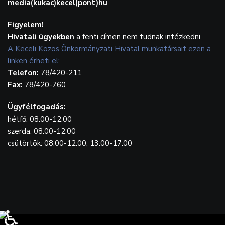
media(kukac)kecel(pont)hu
Figyelem!
Hivatali ügyekben
a fenti címen nem tudnak intézkedni.
A Keceli Közös Önkormányzati Hivatal munkatársait ezen a
linken érheti el:
Telefon:
78/420-211
Fax:
78/420-760
Ügyfélfogadás:
hétfő: 08.00-12.00
szerda: 08.00-12.00
csütörtök: 08.00-12.00, 13.00-17.00
♿