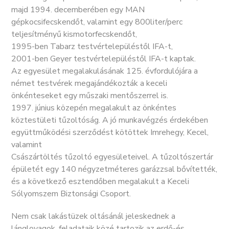
majd 1994. decemberében egy MAN
gépkocsifecskendőt, valamint egy 800liter/perc
teljesítményű kismotorfecskendőt,
1995-ben Tabarz testvértelepüléstől IFA-t,
2001-ben Geyer testvértelepüléstől IFA-t kaptak.
Az egyesület megalakulásának 125. évfordulójára a
német testvérek megajándékozták a keceli
önkénteseket egy műszaki mentőszerrel is.
1997. június közepén megalakult az önkéntes
köztestületi tűzoltóság. A jó munkavégzés érdekében
együttműködési szerződést kötöttek Imrehegy, Kecel,
valamint
Császártöltés tűzoltó egyesületeivel. A tűzoltószertár
épületét egy 140 négyzetméteres garázzsal bővítették,
és a következő esztendőben megalakult a Keceli
Sólyomszem Biztonsági Csoport.
Nem csak lakástüzek oltásánál jeleskednek a
lánglovagok, feladataik közé tartozik az erdő-és