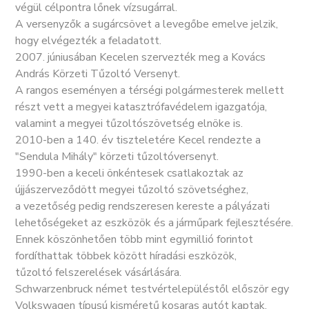
végül célpontra lőnek vízsugárral.
A versenyzők a sugárcsövet a levegőbe emelve jelzik,
hogy elvégezték a feladatott.
2007. júniusában Kecelen szervezték meg a Kovács
András Körzeti Tűzoltó Versenyt.
A rangos eseményen a térségi polgármesterek mellett
részt vett a megyei katasztrófavédelem igazgatója,
valamint a megyei tűzoltószövetség elnöke is.
2010-ben a 140. év tiszteletére Kecel rendezte a
"Sendula Mihály" körzeti tűzoltóversenyt.
1990-ben a keceli önkéntesek csatlakoztak az
újjászerveződött megyei tűzoltó szövetséghez,
a vezetőség pedig rendszeresen kereste a pályázati
lehetőségeket az eszközök és a járműpark fejlesztésére.
Ennek köszönhetően több mint egymillió forintot
fordíthattak többek között híradási eszközök,
tűzoltó felszerelések vásárlására.
Schwarzenbruck német testvértelepüléstől először egy
Volkswagen típusú kisméretű kosaras autót kaptak,