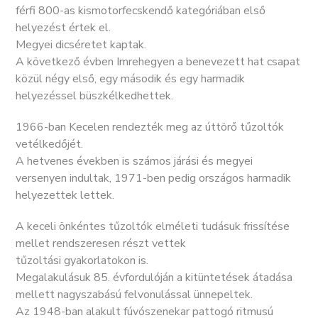
férfi 800-as kismotorfecskendő kategóriában első
helyezést értek el.
Megyei dicséretet kaptak.
A következő évben Imrehegyen a benevezett hat csapat
közül négy első, egy második és egy harmadik
helyezéssel büszkélkedhettek.
1966-ban Kecelen rendezték meg az úttörő tűzoltók
vetélkedőjét.
A hetvenes években is számos járási és megyei
versenyen indultak, 1971-ben pedig országos harmadik
helyezettek lettek.
A keceli önkéntes tűzoltók elméleti tudásuk frissítése
mellet rendszeresen részt vettek
tűzoltási gyakorlatokon is.
Megalakulásuk 85. évfordulóján a kitüntetések átadása
mellett nagyszabású felvonulással ünnepeltek.
Az 1948-ban alakult fúvószenekar pattogó ritmusú