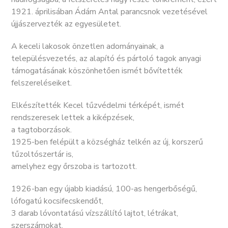
1921. áprilisában Ádám Antal parancsnok vezetésével
újjászervezték az egyesületet.
A keceli lakosok önzetlen adományainak, a
településvezetés, az alapító és pártoló tagok anyagi
támogatásának köszönhetően ismét bővítették
felszereléseiket.
Elkészítették Kecel tűzvédelmi térképét, ismét
rendszeresek lettek a kiképzések,
a tagtoborzások.
1925-ben felépült a községház telkén az új, korszerű
tűzoltószertár is,
amelyhez egy őrszoba is tartozott.
1926-ban egy újabb kiadású, 100-as hengerbőségű,
lófogatú kocsifecskendőt,
3 darab lóvontatású vízszállító lajtot, létrákat,
szerszámokat,