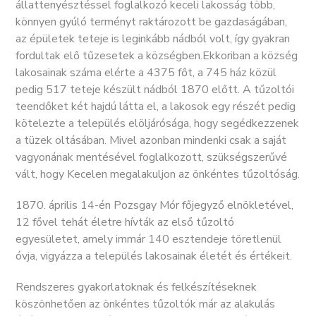
állattenyésztéssel foglalkozó keceli lakosság több,
könnyen gyúló terményt raktározott be gazdaságában,
az épületek teteje is leginkább nádból volt, így gyakran
fordultak elő tűzesetek a községben.Ekkoriban a község
lakosainak száma elérte a 4375 főt, a 745 ház közül
pedig 517 teteje készült nádból 1870 előtt. A tűzoltói
teendőket két hajdú látta el, a lakosok egy részét pedig
kötelezte a település elöljárósága, hogy segédkezzenek
a tüzek oltásában. Mivel azonban mindenki csak a saját
vagyonának mentésével foglalkozott, szükségszerűvé
vált, hogy Kecelen megalakuljon az önkéntes tűzoltóság.
1870. április 14-én Pozsgay Mór főjegyző elnökletével,
12 fővel tehát életre hívták az első tűzoltó
egyesületet, amely immár 140 esztendeje töretlenül
óvja, vigyázza a település lakosainak életét és értékeit.
Rendszeres gyakorlatoknak és felkészítéseknek
köszönhetően az önkéntes tűzoltók már az alakulás