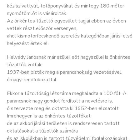
kéziszivattyút, tetőponyvákat és mintegy 180 méter
nyomótömlőt is vásároltak.
Az önkéntes tűzoltó egyesület tagjai ebben az évben
vettek részt először versenyen,
ahol kismotorfecskendő szerelés kategóriában járási első
helyezést értek el.
Helvédy Jánosnak már szülei, sőt nagyszülei is önkéntes
tűzoltók voltak.
1937-ben bízták meg a parancsnokság vezetésével,
őrnagyi rendfokozattal.
Ekkor a tűzoltóság létszáma meghaladta a 100 főt. A
parancsnok nagy gondot fordított a nevelésre is,
ő szervezte meg és oktatta ki 1952-ben elcsatolt
Imrehegyen is az önkéntes tűzoltókat,
de az akkori járási területen is rendszeresen tartott
oktatásokat a tűzoltók számára
és az iskolákban is tartott tűzvédelmi foglalkozásokat.