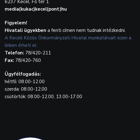
6237 Kecel, Fő tér 1.
media(kukac)kecel(pont)hu
Figyelem!
Hivatali ügyekben
a fenti címen nem tudnak intézkedni.
A Keceli Közös Önkormányzati Hivatal munkatársait ezen a
linken érheti el:
Telefon:
78/420-211
Fax:
78/420-760
Ügyfélfogadás:
hétfő: 08.00-12.00
szerda: 08.00-12.00
csütörtök: 08.00-12.00, 13.00-17.00