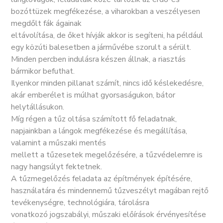
bozóttüzek megfékezése, a viharokban a veszélyesen
megdőlt fák ágainak
eltávolítása, de őket hívják akkor is segíteni, ha például
egy közúti balesetben a járművébe szorult a sérült.
Minden percben indulásra készen állnak, a riasztás
bármikor befuthat.
Ilyenkor minden pillanat számít, nincs idő késlekedésre,
akár emberélet is múlhat gyorsaságukon, bátor
helytállásukon.
Míg régen a tűz oltása számított fő feladatnak,
napjainkban a lángok megfékezése és megállítása,
valamint a műszaki mentés
mellett a tűzesetek megelőzésére, a tűzvédelemre is
nagy hangsúlyt fektetnek.
A tűzmegelőzés feladata az építmények építésére,
használatára és mindennemű tűzveszélyt magában rejtő
tevékenységre, technológiára, tárolásra
vonatkozó jogszabályi, műszaki előírások érvényesítése