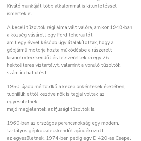
Kiváló munkáját több alkalommal is kitüntetéssel
ismerték el.
A keceli tűzoltók régi álma vált valóra, amikor 1948-ban
a község vásárolt egy Ford teherautót,
amit egy évvel később úgy átalakítottak, hogy a
gépjármű motorja hozta működésbe a rászerelt
kismotorfecskendőt és felszereltek rá egy 28
hektoliteres víztartályt, valamint a vonuló tűzoltók
számára hat ülést.
1950. újabb mérföldkő a keceli önkéntesek életében,
tudniillik ettől kezdve nők is tagjai voltak az
egyesületnek,
majd megjelentek az ifjúsági tűzoltók is.
1960-ban az országos parancsnokság egy modern,
tartályos gépkocsifecskendőt ajándékozott
az egyesületnek, 1974-ben pedig egy D 420-as Csepel