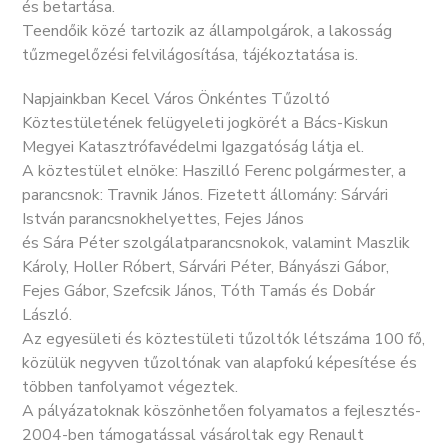
és betartása.
Teendőik közé tartozik az állampolgárok, a lakosság
tűzmegelőzési felvilágosítása, tájékoztatása is.
Napjainkban Kecel Város Önkéntes Tűzoltó
Köztestületének felügyeleti jogkörét a Bács-Kiskun
Megyei Katasztrófavédelmi Igazgatóság látja el.
A köztestület elnöke: Haszilló Ferenc polgármester, a
parancsnok: Travnik János. Fizetett állomány: Sárvári
István parancsnokhelyettes, Fejes János
és Sára Péter szolgálatparancsnokok, valamint Maszlik
Károly, Holler Róbert, Sárvári Péter, Bányászi Gábor,
Fejes Gábor, Szefcsik János, Tóth Tamás és Dobár
László.
Az egyesületi és köztestületi tűzoltók létszáma 100 fő,
közülük negyven tűzoltónak van alapfokú képesítése és
többen tanfolyamot végeztek.
A pályázatoknak köszönhetően folyamatos a fejlesztés-
2004-ben támogatással vásároltak egy Renault