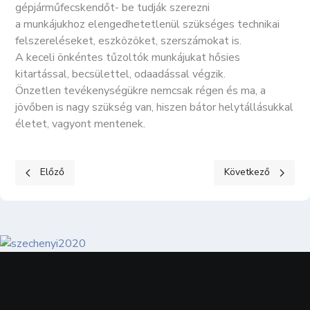
gépjárműfecskendőt- be tudják szerezni
a munkájukhoz elengedhetetlenül szükséges technikai
felszereléseket, eszközöket, szerszámokat is.
A keceli önkéntes tűzoltók munkájukat hősies
kitartással, becsülettel, odaadással végzik.
Önzetlen tevékenységükre nemcsak régen és ma, a
jövőben is nagy szükség van, hiszen bátor helytállásukkal
életet, vagyont mentenek.
Előző cikk: ALAPÍTVÁNYOK
Következő cikk: 
Előző
Következő