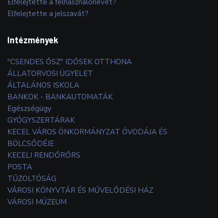
Elfelejtette a felhasználónevét?
Elfelejtette a jelszavát?
Intézmények
"CSENDES ŐSZ" IDŐSEK OTTHONA
ÁLLATORVOSI ÜGYELET
ÁLTALÁNOS ISKOLA
BANKOK - BANKAUTOMATÁK
Egészségügy
GYÓGYSZERTÁRAK
KECEL VÁROS ÖNKORMÁNYZAT ÓVODÁJA ÉS
BÖLCSŐDÉJE
KECELI RENDŐRŐRS
POSTA
TŰZOLTÓSÁG
VÁROSI KÖNYVTÁR ÉS MŰVELŐDÉSI HÁZ
VÁROSI MÚZEUM