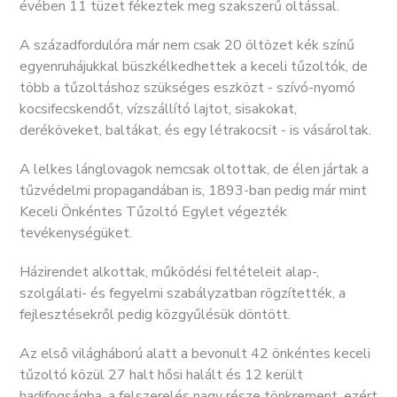
évében 11 tüzet fékeztek meg szakszerű oltással.
A századfordulóra már nem csak 20 öltözet kék színű
egyenruhájukkal büszkélkedhettek a keceli tűzoltók, de
több a tűzoltáshoz szükséges eszközt - szívó-nyomó
kocsifecskendőt, vízszállító lajtot, sisakokat,
deréköveket, baltákat, és egy létrakocsit - is vásároltak.
A lelkes lánglovagok nemcsak oltottak, de élen jártak a
tűzvédelmi propagandában is, 1893-ban pedig már mint
Keceli Önkéntes Tűzoltó Egylet végezték
tevékenységüket.
Házirendet alkottak, működési feltételeit alap-,
szolgálati- és fegyelmi szabályzatban rögzítették, a
fejlesztésekről pedig közgyűlésük döntött.
Az első világháború alatt a bevonult 42 önkéntes keceli
tűzoltó közül 27 halt hősi halált és 12 került
hadifogságba, a felszerelés nagy része tönkrement, ezért