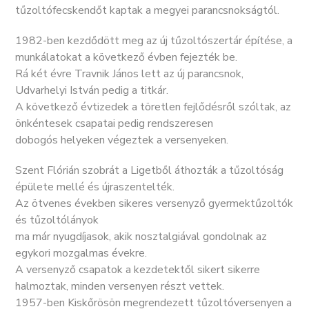
tűzoltófecskendőt kaptak a megyei parancsnokságtól.
1982-ben kezdődött meg az új tűzoltószertár építése, a
munkálatokat a következő évben fejezték be.
Rá két évre Travnik János lett az új parancsnok,
Udvarhelyi István pedig a titkár.
A következő évtizedek a töretlen fejlődésről szóltak, az
önkéntesek csapatai pedig rendszeresen
dobogós helyeken végeztek a versenyeken.
Szent Flórián szobrát a Ligetből áthozták a tűzoltóság
épülete mellé és újraszentelték.
Az ötvenes években sikeres versenyző gyermektűzoltók
és tűzoltólányok
ma már nyugdíjasok, akik nosztalgiával gondolnak az
egykori mozgalmas évekre.
A versenyző csapatok a kezdetektől sikert sikerre
halmoztak, minden versenyen részt vettek.
1957-ben Kiskőrösön megrendezett tűzoltóversenyen a