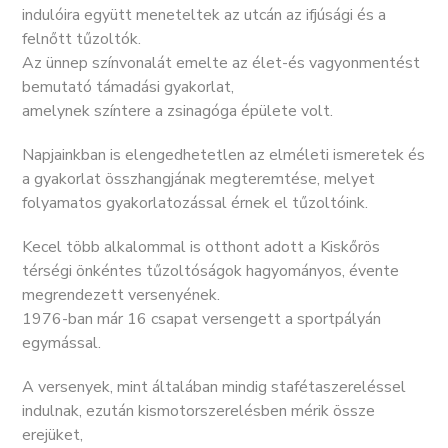
indulóira együtt meneteltek az utcán az ifjúsági és a
felnőtt tűzoltók.
Az ünnep színvonalát emelte az élet-és vagyonmentést
bemutató támadási gyakorlat,
amelynek színtere a zsinagóga épülete volt.
Napjainkban is elengedhetetlen az elméleti ismeretek és
a gyakorlat összhangjának megteremtése, melyet
folyamatos gyakorlatozással érnek el tűzoltóink.
Kecel több alkalommal is otthont adott a Kiskőrös
térségi önkéntes tűzoltóságok hagyományos, évente
megrendezett versenyének.
1976-ban már 16 csapat versengett a sportpályán
egymással.
A versenyek, mint általában mindig stafétaszereléssel
indulnak, ezután kismotorszerelésben mérik össze
erejüket,