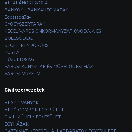
ÁLTALÁNOS ISKOLA
BANKOK - BANKAUTOMATÁK
Egészségügy
GYÓGYSZERTÁRAK
KECEL VÁROS ÖNKORMÁNYZAT ÓVODÁJA ÉS
BÖLCSŐDÉJE
KECELI RENDŐRŐRS
POSTA
TŰZOLTÓSÁG
VÁROSI KÖNYVTÁR ÉS MŰVELŐDÉSI HÁZ
VÁROSI MÚZEUM
Civil szervezetek
ALAPÍTVÁNYOK
APRÓ GOMBOK EGYESÜLET
CIVIL MŰHELY EGYESÜLET
EGYHÁZAK
GAZDIMAT KERESEM ÁLLATBARÁTOK EGYESÜLETE