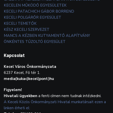
KECELEN MŰKÖDŐ EGYESÜLETEK
KECELI PATACHICH GÁBOR BORREND
KECELI POLGÁRŐR EGYESÜLET
KECELI TEMETŐK
KÉSZ KECELI SZERVEZET
MANCS A KÉZBEN KUTYAMENTŐ ALAPÍTVÁNY
ÖNKÉNTES TŰZOLTÓ EGYESÜLET
Kapcsolat
Kecel Város Önkormányzata
6237 Kecel, Fő tér 1.
media(kukac)kecel(pont)hu
Figyelem!
Hivatali ügyekben
a fenti címen nem tudnak intézkedni.
A Keceli Közös Önkormányzati Hivatal munkatársait ezen a
linken érheti el: