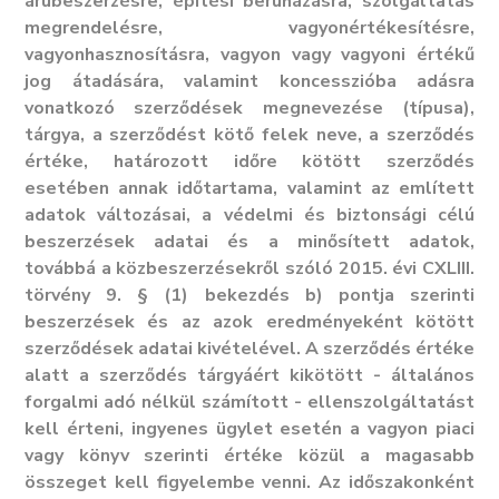
árubeszerzésre, építési beruházásra, szolgáltatás
megrendelésre, vagyonértékesítésre,
vagyonhasznosításra, vagyon vagy vagyoni értékű
jog átadására, valamint koncesszióba adásra
vonatkozó szerződések megnevezése (típusa),
tárgya, a szerződést kötő felek neve, a szerződés
értéke, határozott időre kötött szerződés
esetében annak időtartama, valamint az említett
adatok változásai, a védelmi és biztonsági célú
beszerzések adatai és a minősített adatok,
továbbá a közbeszerzésekről szóló 2015. évi CXLIII.
törvény 9. § (1) bekezdés b) pontja szerinti
beszerzések és az azok eredményeként kötött
szerződések adatai kivételével. A szerződés értéke
alatt a szerződés tárgyáért kikötött - általános
forgalmi adó nélkül számított - ellenszolgáltatást
kell érteni, ingyenes ügylet esetén a vagyon piaci
vagy könyv szerinti értéke közül a magasabb
összeget kell figyelembe venni. Az időszakonként