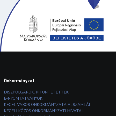
Önkormányzat
DÍSZPOLGÁROK, KITÜNTETETTEK
E-NYOMTATVÁNYOK
KECEL VÁROS ÖNKORMÁNYZATA ALSZÁMLÁI
KECELI KÖZÖS ÖNKORMÁNYZATI HIVATAL