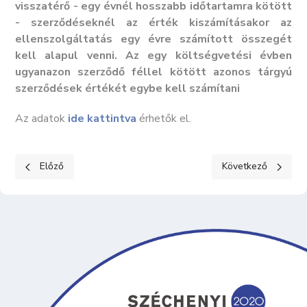
visszatérő - egy évnél hosszabb időtartamra kötött
- szerződéseknél az érték kiszámításakor az
ellenszolgáltatás egy évre számított összegét
kell alapul venni. Az egy költségvetési évben
ugyanazon szerződő féllel kötött azonos tárgyú
szerződések értékét egybe kell számítani
Az adatok
ide kattintva
érhetők el.
Előző cikk: KÖZÉRDEKŰ ADATOK III. Gazdálkodási adatok 3
Következő cikk: KÖ
Előző
Következő