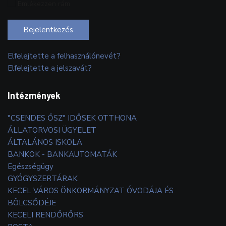
Emlékezzen rám
Bejelentkezés
Elfelejtette a felhasználónevét?
Elfelejtette a jelszavát?
Intézmények
"CSENDES ŐSZ" IDŐSEK OTTHONA
ÁLLATORVOSI ÜGYELET
ÁLTALÁNOS ISKOLA
BANKOK - BANKAUTOMATÁK
Egészségügy
GYÓGYSZERTÁRAK
KECEL VÁROS ÖNKORMÁNYZAT ÓVODÁJA ÉS
BÖLCSŐDÉJE
KECELI RENDŐRŐRS