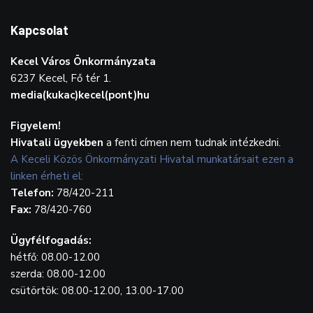
Kapcsolat
Kecel Város Önkormányzata
6237 Kecel, Fő tér 1.
media(kukac)kecel(pont)hu
Figyelem!
Hivatali ügyekben
a fenti címen nem tudnak intézkedni.
A Keceli Közös Önkormányzati Hivatal munkatársait ezen a
linken érheti el:
Telefon:
78/420-211
Fax:
78/420-760
Ügyfélfogadás:
hétfő: 08.00-12.00
szerda: 08.00-12.00
csütörtök: 08.00-12.00, 13.00-17.00