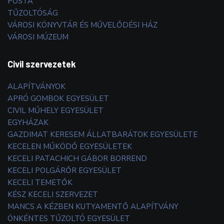
POSTA
TŰZOLTÓSÁG
VÁROSI KÖNYVTÁR ÉS MŰVELŐDÉSI HÁZ
VÁROSI MÚZEUM
Civil szervezetek
ALAPÍTVÁNYOK
APRÓ GOMBOK EGYESÜLET
CIVIL MŰHELY EGYESÜLET
EGYHÁZAK
GAZDIMAT KERESEM ÁLLATBARÁTOK EGYESÜLETE
KECELEN MŰKÖDŐ EGYESÜLETEK
KECELI PATACHICH GÁBOR BORREND
KECELI POLGÁRŐR EGYESÜLET
KECELI TEMETŐK
KÉSZ KECELI SZERVEZET
MANCS A KÉZBEN KUTYAMENTŐ ALAPÍTVÁNY
ÖNKÉNTES TŰZOLTÓ EGYESÜLET