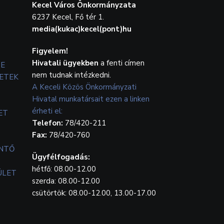
Kecel Város Önkormányzata
6237 Kecel, Fő tér 1.
media(kukac)kecel(pont)hu
Figyelem!
Hivatali ügyekben
a fenti címen
TE
nem tudnak intézkedni.
ETEK
A Keceli Közös Önkormányzati
Hivatal munkatársait ezen a linken
érheti el:
ET
Telefon:
78/420-211
Fax:
78/420-760
ENTŐ
Ügyfélfogadás:
hétfő: 08.00-12.00
ÜLET
szerda: 08.00-12.00
csütörtök: 08.00-12.00, 13.00-17.00