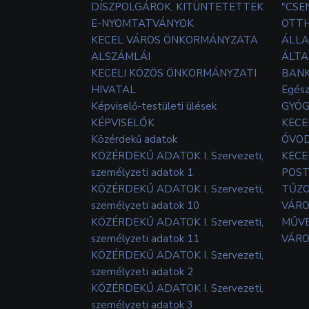
DÍSZPOLGÁROK, KITÜNTETETTEK
"CSE
E-NYOMTATVÁNYOK
OTT
KECEL VÁROS ÖNKORMÁNYZATA
ÁLLA
ALSZÁMLÁI
ÁLTA
KECELI KÖZÖS ÖNKORMÁNYZATI
BANK
HIVATAL
Egés
Képviselő-testületi ülések
GYÓG
KÉPVISELŐK
KECE
Közérdekű adatok
ÓVOD
KÖZÉRDEKŰ ADATOK I. Szervezeti,
KECE
személyzeti adatok 1
POS
KÖZÉRDEKŰ ADATOK I. Szervezeti,
TŰZ
személyzeti adatok 10
VÁRO
KÖZÉRDEKŰ ADATOK I. Szervezeti,
MŰVE
személyzeti adatok 11
VÁRO
KÖZÉRDEKŰ ADATOK I. Szervezeti,
személyzeti adatok 2
KÖZÉRDEKŰ ADATOK I. Szervezeti,
személyzeti adatok 3