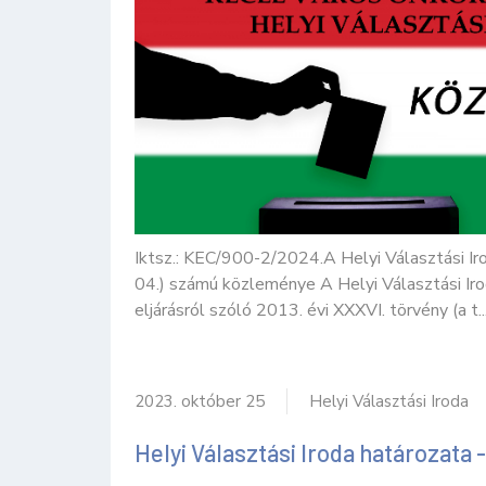
Iktsz.: KEC/900-2/2024.A Helyi Választási Ir
04.) számú közleménye A Helyi Választási Iro
eljárásról szóló 2013. évi XXXVI. törvény (a t..
2023. október 25
Helyi Választási Iroda
Helyi Választási Iroda határozata -