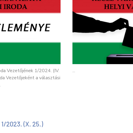
oda Vezetőjének 1/2024. (IV.
...
da Vezetőjeként a választási
.
 1/2023. (X. 25.)