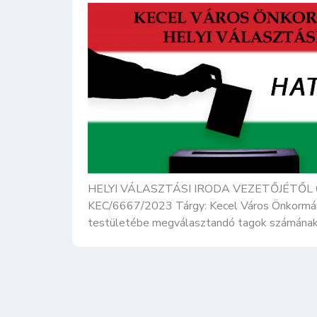
HELYI VÁLASZTÁSI IRODA VEZETŐJÉTŐL 6237 
KEC/6667/2023 Tárgy: Kecel Város Önkormán
testületébe megválasztandó tagok számának m