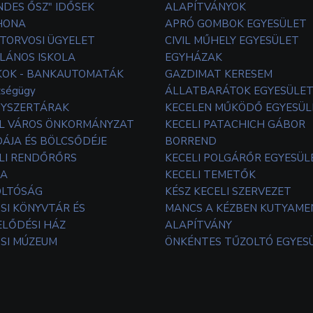
NDES ŐSZ" IDŐSEK
ALAPÍTVÁNYOK
HONA
APRÓ GOMBOK EGYESÜLET
TORVOSI ÜGYELET
CIVIL MŰHELY EGYESÜLET
LÁNOS ISKOLA
EGYHÁZAK
OK - BANKAUTOMATÁK
GAZDIMAT KERESEM
zségügy
ÁLLATBARÁTOK EGYESÜLE
YSZERTÁRAK
KECELEN MŰKÖDŐ EGYESÜL
L VÁROS ÖNKORMÁNYZAT
KECELI PATACHICH GÁBOR
ÁJA ÉS BÖLCSŐDÉJE
BORREND
LI RENDŐRŐRS
KECELI POLGÁRŐR EGYESÜL
TA
KECELI TEMETŐK
OLTÓSÁG
KÉSZ KECELI SZERVEZET
SI KÖNYVTÁR ÉS
MANCS A KÉZBEN KUTYAM
LŐDÉSI HÁZ
ALAPÍTVÁNY
SI MÚZEUM
ÖNKÉNTES TŰZOLTÓ EGYES