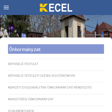
Önkormányzat
KÉPVISELŐ-TESTÜLET
KÉPVISELŐ-TESTÜLETI ÜLÉSEK JEGYZŐKÖNYVEI
NEMZETI JOGSZABÁLYTÁR ÖNKORMÁNYZATI RENDELETEI
NEMZETISÉGI ÖNKORMÁNYZAT
DOKUMENTUMOK