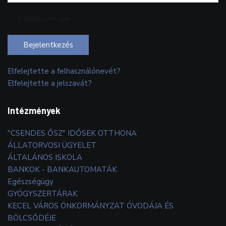
Emlékezzen rám
Bejelentkezés
Elfelejtette a felhasználónevét?
Elfelejtette a jelszavát?
Intézmények
"CSENDES ŐSZ" IDŐSEK OTTHONA
ÁLLATORVOSI ÜGYELET
ÁLTALÁNOS ISKOLA
BANKOK - BANKAUTOMATÁK
Egészségügy
GYÓGYSZERTÁRAK
KECEL VÁROS ÖNKORMÁNYZAT ÓVODÁJA ÉS
BÖLCSŐDÉJE