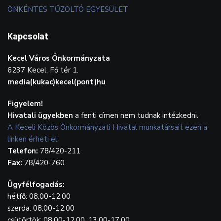
ÖNKÉNTES TŰZOLTÓ EGYESÜLET
Kapcsolat
Kecel Város Önkormányzata
6237 Kecel, Fő tér 1.
media(kukac)kecel(pont)hu
Figyelem!
Hivatali ügyekben
a fenti címen nem tudnak intézkedni.
A Keceli Közös Önkormányzati Hivatal munkatársait ezen a
linken érheti el:
Telefon:
78/420-211
Fax:
78/420-760
Ügyfélfogadás:
hétfő: 08.00-12.00
szerda: 08.00-12.00
csütörtök: 08.00-12.00, 13.00-17.00