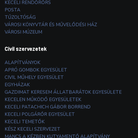
KECELI RENDŐRŐRS
POSTA
TŰZOLTÓSÁG
VÁROSI KÖNYVTÁR ÉS MŰVELŐDÉSI HÁZ
VÁROSI MÚZEUM
Civil szervezetek
ALAPÍTVÁNYOK
APRÓ GOMBOK EGYESÜLET
CIVIL MŰHELY EGYESÜLET
EGYHÁZAK
GAZDIMAT KERESEM ÁLLATBARÁTOK EGYESÜLETE
KECELEN MŰKÖDŐ EGYESÜLETEK
KECELI PATACHICH GÁBOR BORREND
KECELI POLGÁRŐR EGYESÜLET
KECELI TEMETŐK
KÉSZ KECELI SZERVEZET
MANCS A KÉZBEN KUTYAMENTŐ ALAPÍTVÁNY