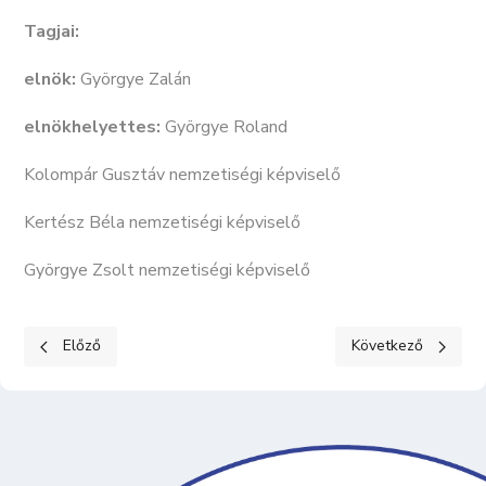
Tagjai:
elnök:
Györgye Zalán
elnökhelyettes:
Györgye Roland
Kolompár Gusztáv nemzetiségi képviselő
Kertész Béla nemzetiségi képviselő
Györgye Zsolt nemzetiségi képviselő
Előző cikk: TESTVÉRVÁROSAINK
Következő cikk: Kép
Előző
Következő