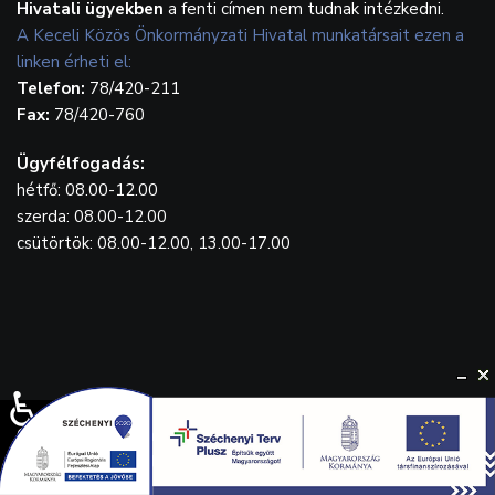
Hivatali ügyekben
a fenti címen nem tudnak intézkedni.
A Keceli Közös Önkormányzati Hivatal munkatársait ezen a
linken érheti el:
Telefon:
78/420-211
Fax:
78/420-760
Ügyfélfogadás:
hétfő: 08.00-12.00
szerda: 08.00-12.00
csütörtök: 08.00-12.00, 13.00-17.00
♿
© {2023} Kecel.hu. Designed by
WebGrafika.hu
Drónfelvétel: Balla Tamás