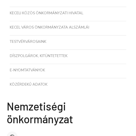
KECELI KÖZÖS ÖNKORMÁNYZATI HIVATAL
KECEL VÁROS ÖNKORMÁNYZATA ALSZÁMLÁI
TESTVÉRVÁROSAINK
DÍSZPOLGÁROK, KITÜNTETETTEK
E-NYOMTATVÁNYOK
KÖZÉRDEKŰ ADATOK
Nemzetiségi
önkormányzat