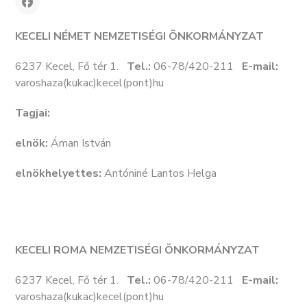
KECELI NÉMET NEMZETISÉGI ÖNKORMÁNYZAT
6237 Kecel, Fő tér 1.
Tel.:
06-78/420-211
E-mail:
varoshaza(kukac)kecel(pont)hu
Tagjai:
elnök:
Áman István
elnökhelyettes:
Antóniné Lantos Helga
KECELI ROMA NEMZETISÉGI ÖNKORMÁNYZAT
6237 Kecel, Fő tér 1.
Tel.:
06-78/420-211
E-mail:
varoshaza(kukac)kecel(pont)hu