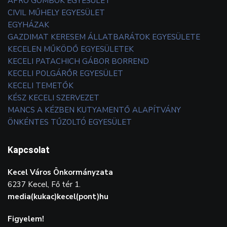
APRÓ GOMBOK EGYESÜLET
CIVIL MŰHELY EGYESÜLET
EGYHÁZAK
GAZDIMAT KERESEM ÁLLATBARÁTOK EGYESÜLETE
KECELEN MŰKÖDŐ EGYESÜLETEK
KECELI PATACHICH GÁBOR BORREND
KECELI POLGÁRŐR EGYESÜLET
KECELI TEMETŐK
KÉSZ KECELI SZERVEZET
MANCS A KÉZBEN KUTYAMENTŐ ALAPÍTVÁNY
ÖNKÉNTES TŰZOLTÓ EGYESÜLET
Kapcsolat
Kecel Város Önkormányzata
6237 Kecel, Fő tér 1.
media(kukac)kecel(pont)hu
Figyelem!