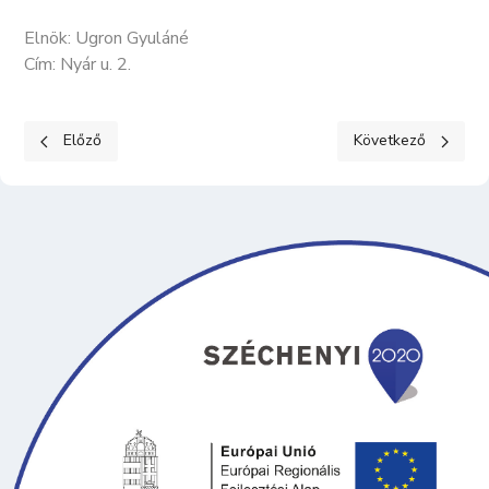
Elnök: Ugron Gyuláné
Cím: Nyár u. 2.
Előző cikk: KECELI PATACHICH GÁBOR BORREND
Következő cikk: 
Előző
Következő