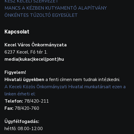
KÉSZ KECELI SZERVEZET
MANCS A KÉZBEN KUTYAMENTŐ ALAPÍTVÁNY
ÖNKÉNTES TŰZOLTÓ EGYESÜLET
Kapcsolat
Kecel Város Önkormányzata
6237 Kecel, Fő tér 1.
media(kukac)kecel(pont)hu
Figyelem!
Hivatali ügyekben
a fenti címen nem tudnak intézkedni.
A Keceli Közös Önkormányzati Hivatal munkatársait ezen a
linken érheti el:
Telefon:
78/420-211
Fax:
78/420-760
Ügyfélfogadás:
hétfő: 08.00-12.00