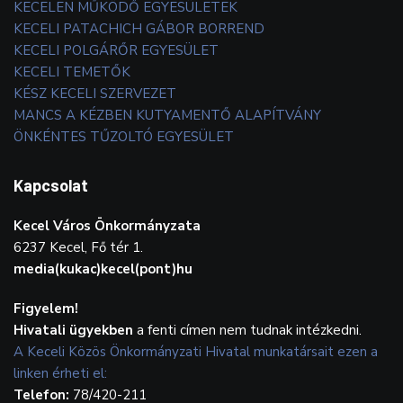
KECELEN MŰKÖDŐ EGYESÜLETEK
KECELI PATACHICH GÁBOR BORREND
KECELI POLGÁRŐR EGYESÜLET
KECELI TEMETŐK
KÉSZ KECELI SZERVEZET
MANCS A KÉZBEN KUTYAMENTŐ ALAPÍTVÁNY
ÖNKÉNTES TŰZOLTÓ EGYESÜLET
Kapcsolat
Kecel Város Önkormányzata
6237 Kecel, Fő tér 1.
media(kukac)kecel(pont)hu
Figyelem!
Hivatali ügyekben
a fenti címen nem tudnak intézkedni.
A Keceli Közös Önkormányzati Hivatal munkatársait ezen a
linken érheti el:
Telefon:
78/420-211