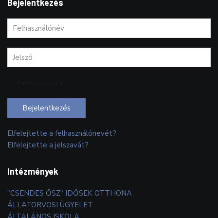
Bejelentkezés
Emlékezzen rám
Bejelentkezés
Elfelejtette a felhasználónevét?
Elfelejtette a jelszavát?
Intézmények
"CSENDES ŐSZ" IDŐSEK OTTHONA
ÁLLATORVOSI ÜGYELET
ÁLTALÁNOS ISKOLA