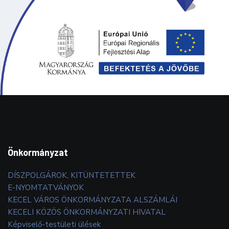
Önkormányzat
DÍSZPOLGÁROK, KITÜNTETETTEK
E-NYOMTATVÁNYOK
KECEL VÁROS ÖNKORMÁNYZATA ALSZÁMLÁI
KECELI KÖZÖS ÖNKORMÁNYZATI HIVATAL
Képviselő-testületi ülések