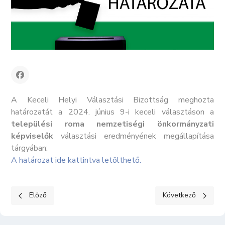
A Keceli Helyi Választási Bizottság meghozta
határozatát a 2024. június 9-i keceli választáson a
települési roma nemzetiségi önkormányzati
képviselők
választási eredményének megállapítása
tárgyában:
A határozat ide kattintva letölthető.
Előző cikk: Helyi Választási Bizottság határozata - 40/2024. (06. 
Következő cikk: Hel
Előző
Következő