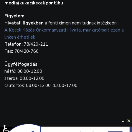
media(kukac)kecel(pont)hu
Figyelem!
Hivatali ügyekben
a fenti címen nem tudnak intézkedni.
A Keceli Közös Önkormányzati Hivatal munkatársait ezen a
linken érheti el:
Telefon:
78/420-211
Fax:
78/420-760
Ügyfélfogadás:
hétfő: 08.00-12.00
szerda: 08.00-12.00
csütörtök: 08.00-12.00, 13.00-17.00
♿