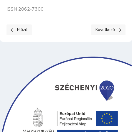
ISSN 2062-7300
Előző cikk: KÖZÉRDEKŰ ADATOK I. Szervezeti, személyzeti adat
Következő cikk: KÖ
Előző
Következő