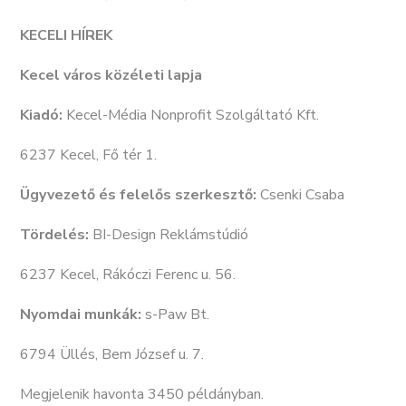
KECELI HÍREK
Kecel város közéleti lapja
Kiadó:
Kecel-Média Nonprofit Szolgáltató Kft.
6237 Kecel, Fő tér 1.
Ügyvezető és felelős szerkesztő:
Csenki Csaba
Tördelés:
BI-Design Reklámstúdió
6237 Kecel, Rákóczi Ferenc u. 56.
Nyomdai munkák:
s-Paw Bt.
6794 Üllés, Bem József u. 7.
Megjelenik havonta 3450 példányban.