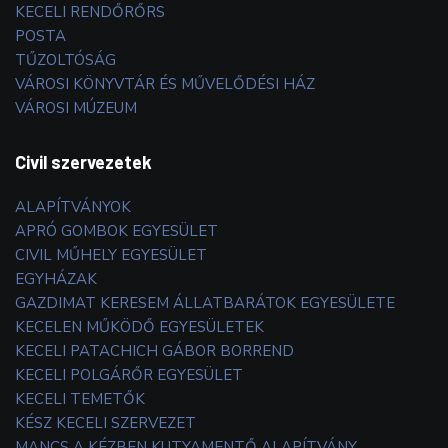
KECELI RENDŐRŐRS
POSTA
TŰZOLTÓSÁG
VÁROSI KÖNYVTÁR ÉS MŰVELŐDÉSI HÁZ
VÁROSI MÚZEUM
Civil szervezetek
ALAPÍTVÁNYOK
APRÓ GOMBOK EGYESÜLET
CIVIL MŰHELY EGYESÜLET
EGYHÁZAK
GAZDIMAT KERESEM ÁLLATBARÁTOK EGYESÜLETE
KECELEN MŰKÖDŐ EGYESÜLETEK
KECELI PATACHICH GÁBOR BORREND
KECELI POLGÁRŐR EGYESÜLET
KECELI TEMETŐK
KÉSZ KECELI SZERVEZET
MANCS A KÉZBEN KUTYAMENTŐ ALAPÍTVÁNY