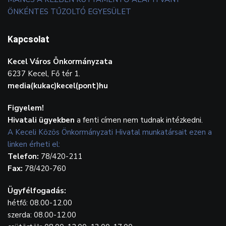
ÖNKÉNTES TŰZOLTÓ EGYESÜLET
Kapcsolat
Kecel Város Önkormányzata
6237 Kecel, Fő tér 1.
media(kukac)kecel(pont)hu
Figyelem!
Hivatali ügyekben
a fenti címen nem tudnak intézkedni.
A Keceli Közös Önkormányzati Hivatal munkatársait ezen a
linken érheti el:
Telefon:
78/420-211
Fax:
78/420-760
Ügyfélfogadás:
hétfő: 08.00-12.00
szerda: 08.00-12.00