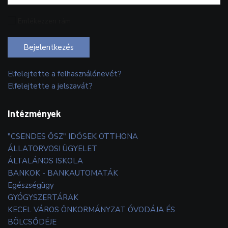
Emlékezzen rám
Bejelentkezés
Elfelejtette a felhasználónevét?
Elfelejtette a jelszavát?
Intézmények
"CSENDES ŐSZ" IDŐSEK OTTHONA
ÁLLATORVOSI ÜGYELET
ÁLTALÁNOS ISKOLA
BANKOK - BANKAUTOMATÁK
Egészségügy
GYÓGYSZERTÁRAK
KECEL VÁROS ÖNKORMÁNYZAT ÓVODÁJA ÉS
BÖLCSŐDÉJE