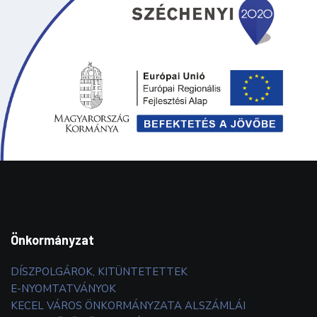
Önkormányzat
DÍSZPOLGÁROK, KITÜNTETETTEK
E-NYOMTATVÁNYOK
KECEL VÁROS ÖNKORMÁNYZATA ALSZÁMLÁI