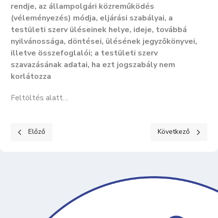
rendje, az állampolgári közreműködés
(véleményezés) módja, eljárási szabályai, a
testületi szerv üléseinek helye, ideje, továbbá
nyilvánossága, döntései, ülésének jegyzőkönyvei,
illetve összefoglalói; a testületi szerv
szavazásának adatai, ha ezt jogszabály nem
korlátozza
Feltöltés alatt…
Előző cikk: KÖZÉRDEKŰ ADATOK II. Tevékenységre, működésre 
Következő cikk: K
Előző
Következő