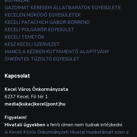
EGYHÁZAK
GAZDIMAT KERESEM ÁLLATBARÁTOK EGYESÜLETE
KECELEN MŰKÖDŐ EGYESÜLETEK
KECELI PATACHICH GÁBOR BORREND
KECELI POLGÁRŐR EGYESÜLET
KECELI TEMETŐK
KÉSZ KECELI SZERVEZET
MANCS A KÉZBEN KUTYAMENTŐ ALAPÍTVÁNY
ÖNKÉNTES TŰZOLTÓ EGYESÜLET
Kapcsolat
Kecel Város Önkormányzata
6237 Kecel, Fő tér 1.
media(kukac)kecel(pont)hu
Figyelem!
Hivatali ügyekben
a fenti címen nem tudnak intézkedni.
A Keceli Közös Önkormányzati Hivatal munkatársait ezen a