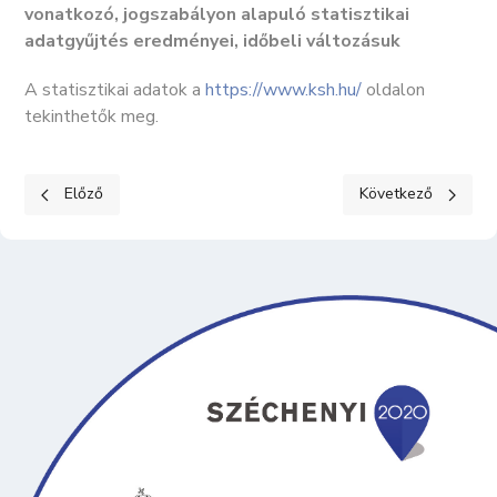
vonatkozó, jogszabályon alapuló statisztikai
adatgyűjtés eredményei, időbeli változásuk
A statisztikai adatok a
https://www.ksh.hu/
oldalon
tekinthetők meg.
Előző cikk: KÖZÉRDEKŰ ADATOK II. Tevékenységre, működésre 
Következő cikk: K
Előző
Következő