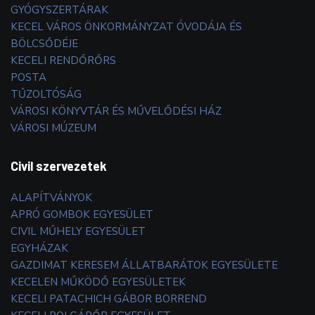
GYÓGYSZERTÁRAK
KECEL VÁROS ÖNKORMÁNYZAT ÓVODÁJA ÉS
BÖLCSŐDÉJE
KECELI RENDŐRŐRS
POSTA
TŰZOLTÓSÁG
VÁROSI KÖNYVTÁR ÉS MŰVELŐDÉSI HÁZ
VÁROSI MÚZEUM
Civil szervezetek
ALAPÍTVÁNYOK
APRÓ GOMBOK EGYESÜLET
CIVIL MŰHELY EGYESÜLET
EGYHÁZAK
GAZDIMAT KERESEM ÁLLATBARÁTOK EGYESÜLETE
KECELEN MŰKÖDŐ EGYESÜLETEK
KECELI PATACHICH GÁBOR BORREND