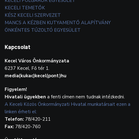
KECELI POLGÁRŐR EGYESÜLET
KECELI TEMETŐK
KÉSZ KECELI SZERVEZET
MANCS A KÉZBEN KUTYAMENTŐ ALAPÍTVÁNY
ÖNKÉNTES TŰZOLTÓ EGYESÜLET
Kapcsolat
Kecel Város Önkormányzata
6237 Kecel, Fő tér 1.
media(kukac)kecel(pont)hu
Figyelem!
Hivatali ügyekben
a fenti címen nem tudnak intézkedni.
A Keceli Közös Önkormányzati Hivatal munkatársait ezen a
linken érheti el:
Telefon:
78/420-211
Fax:
78/420-760