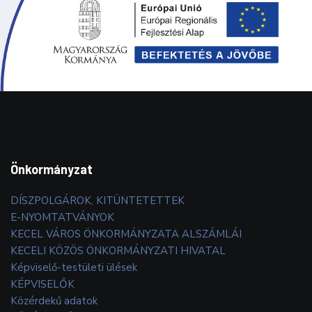
Önkormányzat
DÍSZPOLGÁROK, KITÜNTETETTEK
E-NYOMTATVÁNYOK
KECEL VÁROS ÖNKORMÁNYZATA ALSZÁMLÁI
KECELI KÖZÖS ÖNKORMÁNYZATI HIVATAL
Képviselő-testületi ülések
KÉPVISELŐK
Közérdekű adatok