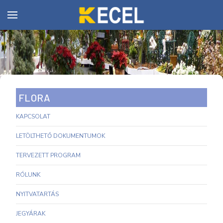
FLORA
KAPCSOLAT
LETÖLTHETŐ DOKUMENTUMOK
TERVEZETT PROGRAM
RÓLUNK
NYITVATARTÁS
JEGYÁRAK