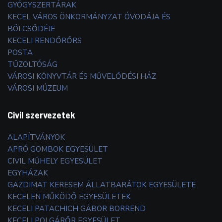
GYÓGYSZERTÁRAK
KECEL VÁROS ÖNKORMÁNYZAT ÓVODÁJA ÉS
BÖLCSŐDÉJE
KECELI RENDŐRŐRS
POSTA
TŰZOLTÓSÁG
VÁROSI KÖNYVTÁR ÉS MŰVELŐDÉSI HÁZ
VÁROSI MÚZEUM
Civil szervezetek
ALAPÍTVÁNYOK
APRÓ GOMBOK EGYESÜLET
CIVIL MŰHELY EGYESÜLET
EGYHÁZAK
GAZDIMAT KERESEM ÁLLATBARÁTOK EGYESÜLETE
KECELEN MŰKÖDŐ EGYESÜLETEK
KECELI PATACHICH GÁBOR BORREND
KECELI POLGÁRŐR EGYESÜLET