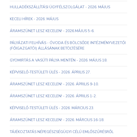
HULLADÉKSZÁLLÍTÁSI ÜGYFÉLSZOLGÁLAT - 2026. MÁJUS
KECELI HÍREK - 2026. MÁJUS
ÁRAMSZÜNET LESZ KECELEN! - 2026.MÁJUS 5-6.
PÁLYÁZATI FELHÍVÁS - ÓVODA ÉS BÖLCSŐDE INTÉZMÉNYVEZETŐI
(FŐIGAZGATÓI) ÁLLÁSÁNAK BETÖLTÉSÉRE
GYOMIRTÁS A VASÚTI PÁLYA MENTÉN - 2026. MÁJUS 18.
KÉPVISELŐ-TESTÜLETI ÜLÉS - 2026. ÁPRILIS 27.
ÁRAMSZÜNET LESZ KECELEN! - 2026. ÁPRILIS 9-10.
ÁRAMSZÜNET LESZ KECELEN! - 2026. ÁPRILIS 1-2.
KÉPVISELŐ-TESTÜLETI ÜLÉS - 2026. MÁRCIUS 23.
ÁRAMSZÜNET LESZ KECELEN! - 2026. MÁRCIUS 16-18.
TÁJÉKOZTATÁS NÉPEGÉSZSÉGÜGYI CÉLÚ EMLŐSZŰRÉSRŐL