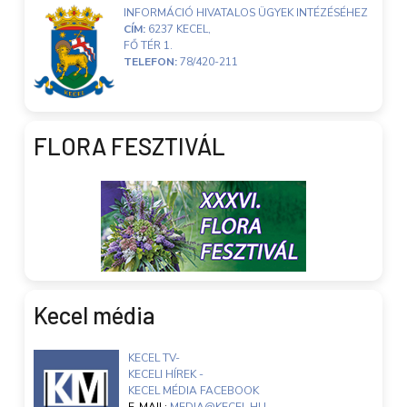
INFORMÁCIÓ HIVATALOS ÜGYEK INTÉZÉSÉHEZ
CÍM:
6237 KECEL,
FŐ TÉR 1.
TELEFON:
78/420-211
FLORA FESZTIVÁL
Kecel média
KECEL TV-
KECELI HÍREK -
KECEL MÉDIA FACEBOOK