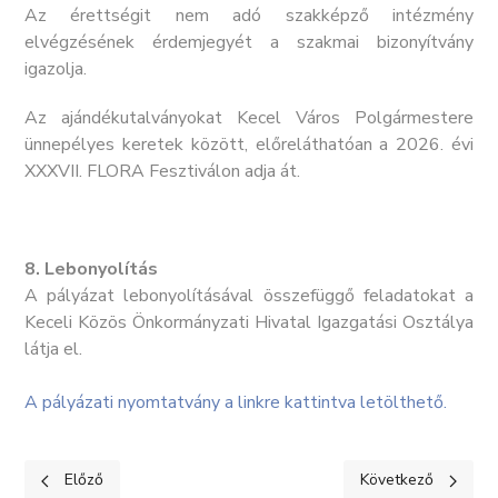
Az érettségit nem adó szakképző intézmény
elvégzésének érdemjegyét a szakmai bizonyítvány
igazolja.
Az ajándékutalványokat Kecel Város Polgármestere
ünnepélyes keretek között, előreláthatóan a 2026. évi
XXXVII. FLORA Fesztiválon adja át.
8. Lebonyolítás
A pályázat lebonyolításával összefüggő feladatokat a
Keceli Közös Önkormányzati Hivatal Igazgatási Osztálya
látja el.
A pályázati nyomtatvány a linkre kattintva letölthető.
Előző cikk: PÁLYÁZATI FELHÍVÁS - Lábon álló külterületi faállom
Következő cikk: Képv
Előző
Következő