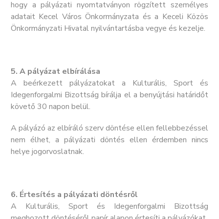
hogy a pályázati nyomtatványon rögzített személyes
adatait
Kecel Város Önkormányzata és a Keceli Közös
Önkormányzati Hivatal nyilvántartásba vegye és kezelje.
5. A pályázat elbírálása
A beérkezett pályázatokat a
Kulturális, Sport és
Idegenforgalmi Bizottság
bírálja el a benyújtási határidőt
követő 30 napon belül.
A pályázó az elbíráló szerv döntése ellen fellebbezéssel
nem élhet, a pályázati döntés ellen érdemben nincs
helye jogorvoslatnak.
6. Értesítés a pályázati döntésről
A Kulturális, Sport és Idegenforgalmi Bizottság
meghozott döntéséről papír alapon értesíti a pályázókat.