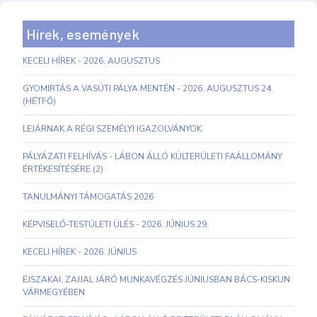
Hírek, események
KECELI HÍREK - 2026. AUGUSZTUS
GYOMIRTÁS A VASÚTI PÁLYA MENTÉN - 2026. AUGUSZTUS 24.
(HÉTFŐ)
LEJÁRNAK A RÉGI SZEMÉLYI IGAZOLVÁNYOK
PÁLYÁZATI FELHÍVÁS - LÁBON ÁLLÓ KÜLTERÜLETI FAÁLLOMÁNY
ÉRTÉKESÍTÉSÉRE (2)
TANULMÁNYI TÁMOGATÁS 2026
KÉPVISELŐ-TESTÜLETI ÜLÉS - 2026. JÚNIUS 29.
KECELI HÍREK - 2026. JÚNIUS
ÉJSZAKAI, ZAJJAL JÁRÓ MUNKAVÉGZÉS JÚNIUSBAN BÁCS-KISKUN
VÁRMEGYÉBEN