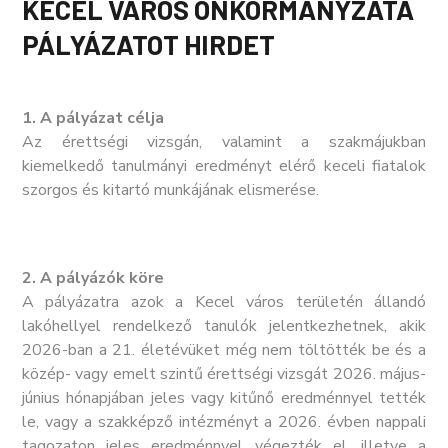
KECEL VÁROS ÖNKORMÁNYZATA
PÁLYÁZATOT HIRDET
1. A pályázat célja
Az érettségi vizsgán, valamint a szakmájukban
kiemelkedő tanulmányi eredményt elérő keceli fiatalok
szorgos és kitartó munkájának elismerése.
2. A pályázók köre
A pályázatra azok
a Kecel város területén állandó
lakóhellyel rendelkező tanulók
jelentkezhetnek, akik
2026-ban a 21. életévüket még nem töltötték be és a
közép- vagy emelt szintű érettségi vizsgát 2026. május-
június hónapjában jeles vagy kitűnő eredménnyel tették
le, vagy a szakképző intézményt a 2026. évben nappali
tagozaton jeles eredménnyel végezték el, illetve a