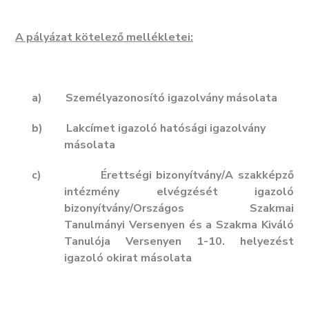
A pályázat kötelező mellékletei:
a)
Személyazonosító igazolvány másolata
b)
Lakcímet igazoló hatósági igazolvány
másolata
c)
Érettségi bizonyítvány/A szakképző
intézmény elvégzését igazoló
bizonyítvány/
Országos Szakmai
Tanulmányi Versenyen és a Szakma Kiváló
Tanulója Versenyen 1-10. helyezést
igazoló okirat másolata