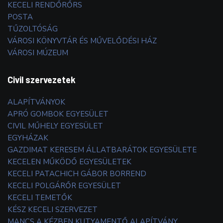
KECELI RENDŐRŐRS
POSTA
TŰZOLTÓSÁG
VÁROSI KÖNYVTÁR ÉS MŰVELŐDÉSI HÁZ
VÁROSI MÚZEUM
Civil szervezetek
ALAPÍTVÁNYOK
APRÓ GOMBOK EGYESÜLET
CIVIL MŰHELY EGYESÜLET
EGYHÁZAK
GAZDIMAT KERESEM ÁLLATBARÁTOK EGYESÜLETE
KECELEN MŰKÖDŐ EGYESÜLETEK
KECELI PATACHICH GÁBOR BORREND
KECELI POLGÁRŐR EGYESÜLET
KECELI TEMETŐK
KÉSZ KECELI SZERVEZET
MANCS A KÉZBEN KUTYAMENTŐ ALAPÍTVÁNY