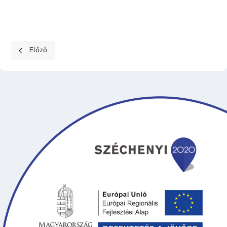
Előző cikk: MANCS A KÉZBEN KUTYAMENTŐ ALAPÍTVÁNY
Előző