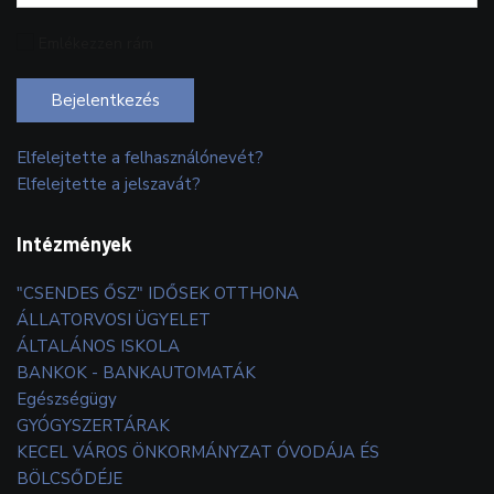
Emlékezzen rám
Bejelentkezés
Elfelejtette a felhasználónevét?
Elfelejtette a jelszavát?
Intézmények
"CSENDES ŐSZ" IDŐSEK OTTHONA
ÁLLATORVOSI ÜGYELET
ÁLTALÁNOS ISKOLA
BANKOK - BANKAUTOMATÁK
Egészségügy
GYÓGYSZERTÁRAK
KECEL VÁROS ÖNKORMÁNYZAT ÓVODÁJA ÉS
BÖLCSŐDÉJE