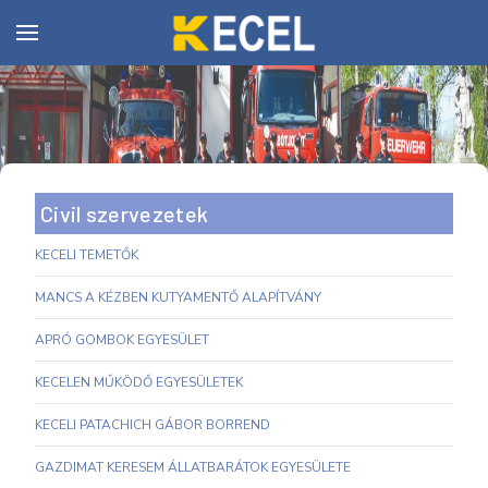
Civil szervezetek
KECELI TEMETŐK
MANCS A KÉZBEN KUTYAMENTŐ ALAPÍTVÁNY
APRÓ GOMBOK EGYESÜLET
KECELEN MŰKÖDŐ EGYESÜLETEK
KECELI PATACHICH GÁBOR BORREND
GAZDIMAT KERESEM ÁLLATBARÁTOK EGYESÜLETE