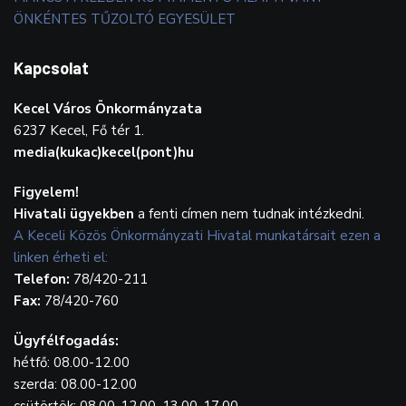
ÖNKÉNTES TŰZOLTÓ EGYESÜLET
Kapcsolat
Kecel Város Önkormányzata
6237 Kecel, Fő tér 1.
media(kukac)kecel(pont)hu
Figyelem!
Hivatali ügyekben
a fenti címen nem tudnak intézkedni.
A Keceli Közös Önkormányzati Hivatal munkatársait ezen a
linken érheti el:
Telefon:
78/420-211
Fax:
78/420-760
Ügyfélfogadás:
hétfő: 08.00-12.00
szerda: 08.00-12.00
csütörtök: 08.00-12.00, 13.00-17.00