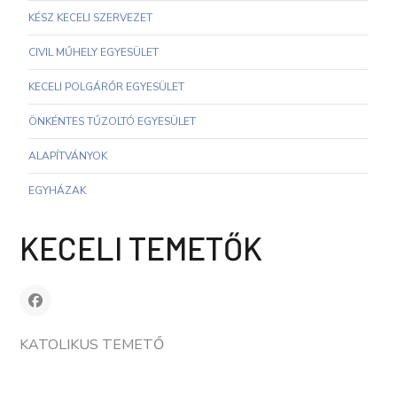
KÉSZ KECELI SZERVEZET
CIVIL MŰHELY EGYESÜLET
KECELI POLGÁRŐR EGYESÜLET
ÖNKÉNTES TŰZOLTÓ EGYESÜLET
ALAPÍTVÁNYOK
EGYHÁZAK
KECELI TEMETŐK
KATOLIKUS TEMETŐ