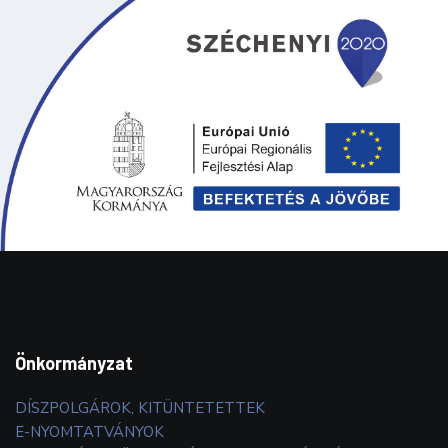
Önkormányzat
DÍSZPOLGÁROK, KITÜNTETETTEK
E-NYOMTATVÁNYOK