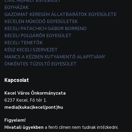
CIVIL MŰHELY EGYESÜLET
EGYHÁZAK
GAZDIMAT KERESEM ÁLLATBARÁTOK EGYESÜLETE
KECELEN MŰKÖDŐ EGYESÜLETEK
KECELI PATACHICH GÁBOR BORREND
KECELI POLGÁRŐR EGYESÜLET
KECELI TEMETŐK
KÉSZ KECELI SZERVEZET
MANCS A KÉZBEN KUTYAMENTŐ ALAPÍTVÁNY
ÖNKÉNTES TŰZOLTÓ EGYESÜLET
Kapcsolat
Kecel Város Önkormányzata
6237 Kecel, Fő tér 1.
media(kukac)kecel(pont)hu
Figyelem!
Hivatali ügyekben
a fenti címen nem tudnak intézkedni.