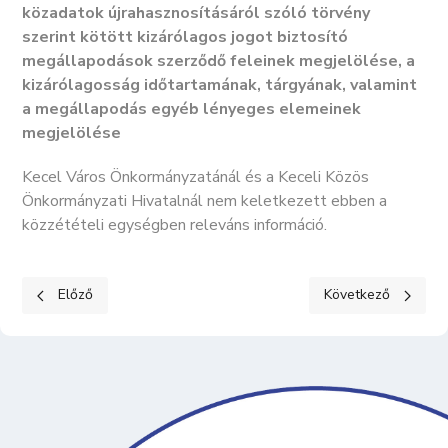
közadatok újrahasznosításáról szóló törvény
szerint kötött kizárólagos jogot biztosító
megállapodások szerződő feleinek megjelölése, a
kizárólagosság időtartamának, tárgyának, valamint
a megállapodás egyéb lényeges elemeinek
megjelölése
Kecel Város Önkormányzatánál és a Keceli Közös
Önkormányzati Hivatalnál nem keletkezett ebben a
közzétételi egységben releváns információ.
Előző cikk: KÖZÉRDEKŰ ADATOK II. Tevékenységre, működésre 
Következő cikk: K
Előző
Következő