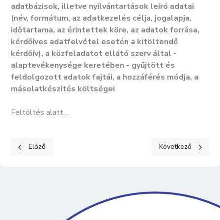
adatbázisok, illetve nyilvántartások leíró adatai
(név, formátum, az adatkezelés célja, jogalapja,
időtartama, az érintettek köre, az adatok forrása,
kérdőíves adatfelvétel esetén a kitöltendő
kérdőív), a közfeladatot ellátó szerv által -
alaptevékenysége keretében - gyűjtött és
feldolgozott adatok fajtái, a hozzáférés módja, a
másolatkészítés költségei
Feltöltés alatt…
Előző cikk: KÖZÉRDEKŰ ADATOK II. Tevékenységre, működésre 
Következő cikk: K
Előző
Következő