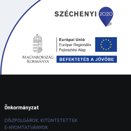
Önkormányzat
DÍSZPOLGÁROK, KITÜNTETETTEK
E-NYOMTATVÁNYOK