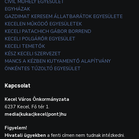
CIVIL MŰHELY EGYESÜLET
EGYHÁZAK
GAZDIMAT KERESEM ÁLLATBARÁTOK EGYESÜLETE
KECELEN MŰKÖDŐ EGYESÜLETEK
KECELI PATACHICH GÁBOR BORREND
KECELI POLGÁRŐR EGYESÜLET
KECELI TEMETŐK
KÉSZ KECELI SZERVEZET
MANCS A KÉZBEN KUTYAMENTŐ ALAPÍTVÁNY
ÖNKÉNTES TŰZOLTÓ EGYESÜLET
Kapcsolat
Kecel Város Önkormányzata
6237 Kecel, Fő tér 1.
media(kukac)kecel(pont)hu
Figyelem!
Hivatali ügyekben
a fenti címen nem tudnak intézkedni.