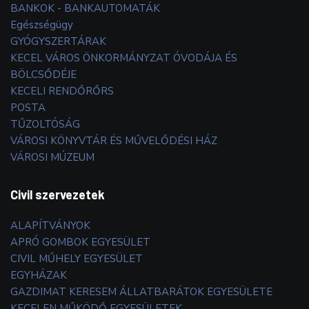
BANKOK - BANKAUTOMATÁK
Egészségügy
GYÓGYSZERTÁRAK
KECEL VÁROS ÖNKORMÁNYZAT ÓVODÁJA ÉS
BÖLCSŐDÉJE
KECELI RENDŐRŐRS
POSTA
TŰZOLTÓSÁG
VÁROSI KÖNYVTÁR ÉS MŰVELŐDÉSI HÁZ
VÁROSI MÚZEUM
Civil szervezetek
ALAPÍTVÁNYOK
APRÓ GOMBOK EGYESÜLET
CIVIL MŰHELY EGYESÜLET
EGYHÁZAK
GAZDIMAT KERESEM ÁLLATBARÁTOK EGYESÜLETE
KECELEN MŰKÖDŐ EGYESÜLETEK