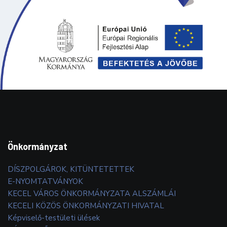
Önkormányzat
DÍSZPOLGÁROK, KITÜNTETETTEK
E-NYOMTATVÁNYOK
KECEL VÁROS ÖNKORMÁNYZATA ALSZÁMLÁI
KECELI KÖZÖS ÖNKORMÁNYZATI HIVATAL
Képviselő-testületi ülések