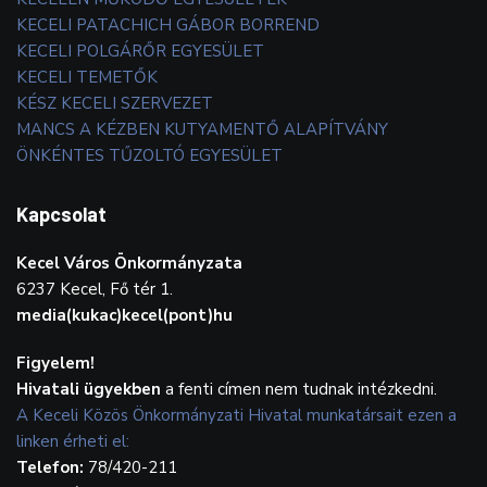
KECELI PATACHICH GÁBOR BORREND
KECELI POLGÁRŐR EGYESÜLET
KECELI TEMETŐK
KÉSZ KECELI SZERVEZET
MANCS A KÉZBEN KUTYAMENTŐ ALAPÍTVÁNY
ÖNKÉNTES TŰZOLTÓ EGYESÜLET
Kapcsolat
Kecel Város Önkormányzata
6237 Kecel, Fő tér 1.
media(kukac)kecel(pont)hu
Figyelem!
Hivatali ügyekben
a fenti címen nem tudnak intézkedni.
A Keceli Közös Önkormányzati Hivatal munkatársait ezen a
linken érheti el:
Telefon:
78/420-211