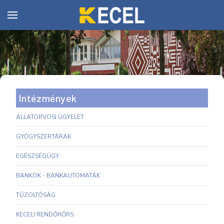
Intézmények
ÁLLATORVOSI ÜGYELET
GYÓGYSZERTÁRAK
EGÉSZSÉGÜGY
BANKOK - BANKAUTOMATÁK
TŰZOLTÓSÁG
KECELI RENDŐRŐRS