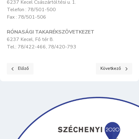
6237 Kecel Császártöltési u. 1.
Telefon : 78/501-500
Fax : 78/501-506
RÓNASÁGI TAKARÉKSZÖVETKEZET
6237 Kecel, Fő tér 8.
Tel.: 78/422-466, 78/420-793
Előző cikk: TŰZOLTÓSÁG
Következő cikk: Eg
Előző
Következő