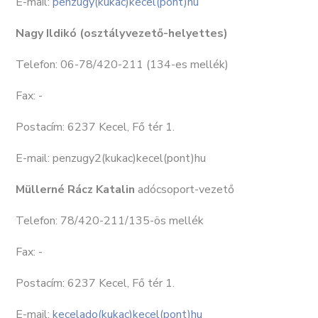
E-mail:
penzugy(kukac)kecel(pont)hu
Nagy Ildikó (osztályvezető-helyettes)
Telefon: 06-78/420-211 (134-es mellék)
Fax: -
Postacím: 6237 Kecel, Fő tér 1.
E-mail: penzugy2(kukac)kecel(pont)hu
Müllerné Rácz Katalin
adócsoport-vezető
Telefon: 78/420-211/135-ös mellék
Fax: -
Postacím: 6237 Kecel, Fő tér 1.
E-mail:
kecelado(kukac)kecel(pont)hu