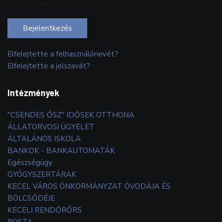
Emlékezzen rám
Bejelentkezés
Elfelejtette a felhasználónevét?
Elfelejtette a jelszavát?
Intézmények
"CSENDES ŐSZ" IDŐSEK OTTHONA
ÁLLATORVOSI ÜGYELET
ÁLTALÁNOS ISKOLA
BANKOK - BANKAUTOMATÁK
Egészségügy
GYÓGYSZERTÁRAK
KECEL VÁROS ÖNKORMÁNYZAT ÓVODÁJA ÉS
BÖLCSŐDÉJE
KECELI RENDŐRŐRS
POSTA