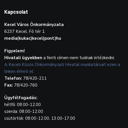
Kapcsolat
Kecel Város Önkormányzata
6237 Kecel, Fő tér 1.
media(kukac)kecel(pont)hu
Figyelem!
Hivatali ügyekben
a fenti címen nem tudnak intézkedni.
A Keceli Közös Önkormányzati Hivatal munkatársait ezen a
linken érheti el:
Telefon:
78/420-211
Fax:
78/420-760
Ügyfélfogadás:
hétfő: 08.00-12.00
szerda: 08.00-12.00
csütörtök: 08.00-12.00, 13.00-17.00