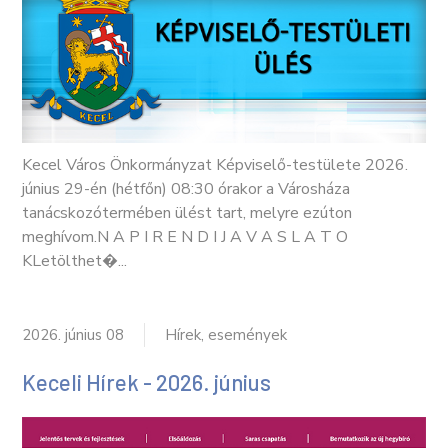
Kecel Város Önkormányzat Képviselő-testülete 2026.
június 29-én (hétfőn) 08:30 órakor a Városháza
tanácskozótermében ülést tart, melyre ezúton
meghívom.N A P I R E N D I J A V A S L A T O
KLetölthet�...
2026. június 08
Hírek, események
Keceli Hírek - 2026. június