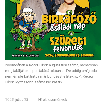
Nyomdában a Kecel Hírek augusztusi száma, hamarosan
megtaláljátok a postaládátokban is. De addig amíg oda
nem ér, ide kattintva már böngészhetitek is: A Keceli
Hírek legfrissebb száma ide kattin...
2026. július 29
Hírek, események