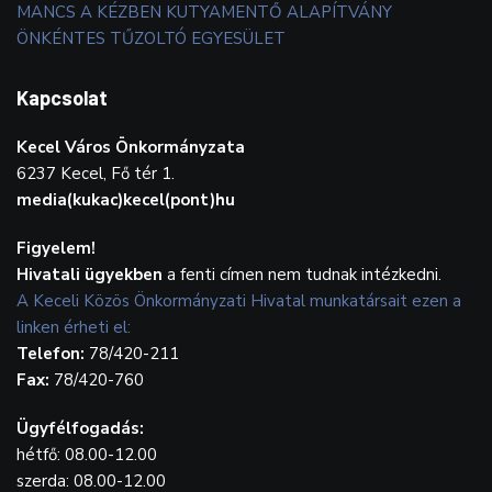
MANCS A KÉZBEN KUTYAMENTŐ ALAPÍTVÁNY
ÖNKÉNTES TŰZOLTÓ EGYESÜLET
Kapcsolat
Kecel Város Önkormányzata
6237 Kecel, Fő tér 1.
media(kukac)kecel(pont)hu
Figyelem!
Hivatali ügyekben
a fenti címen nem tudnak intézkedni.
A Keceli Közös Önkormányzati Hivatal munkatársait ezen a
linken érheti el:
Telefon:
78/420-211
Fax:
78/420-760
Ügyfélfogadás:
hétfő: 08.00-12.00
szerda: 08.00-12.00