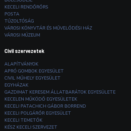
BÖLCSŐDÉJE
KECELI RENDŐRŐRS
POSTA
TŰZOLTÓSÁG
VÁROSI KÖNYVTÁR ÉS MŰVELŐDÉSI HÁZ
VÁROSI MÚZEUM
Civil szervezetek
ALAPÍTVÁNYOK
APRÓ GOMBOK EGYESÜLET
CIVIL MŰHELY EGYESÜLET
EGYHÁZAK
GAZDIMAT KERESEM ÁLLATBARÁTOK EGYESÜLETE
KECELEN MŰKÖDŐ EGYESÜLETEK
KECELI PATACHICH GÁBOR BORREND
KECELI POLGÁRŐR EGYESÜLET
KECELI TEMETŐK
KÉSZ KECELI SZERVEZET