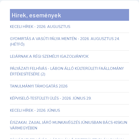
Hírek, események
KECELI HÍREK - 2026. AUGUSZTUS
GYOMIRTÁS A VASÚTI PÁLYA MENTÉN - 2026. AUGUSZTUS 24.
(HÉTFŐ)
LEJÁRNAK A RÉGI SZEMÉLYI IGAZOLVÁNYOK
PÁLYÁZATI FELHÍVÁS - LÁBON ÁLLÓ KÜLTERÜLETI FAÁLLOMÁNY
ÉRTÉKESÍTÉSÉRE (2)
TANULMÁNYI TÁMOGATÁS 2026
KÉPVISELŐ-TESTÜLETI ÜLÉS - 2026. JÚNIUS 29.
KECELI HÍREK - 2026. JÚNIUS
ÉJSZAKAI, ZAJJAL JÁRÓ MUNKAVÉGZÉS JÚNIUSBAN BÁCS-KISKUN
VÁRMEGYÉBEN