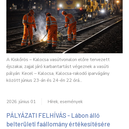
A Kiskőrös – Kalocsa vasútvonalon előre tervezett
éjszakai, zajjal járó karbantartást végeznek a vasúti
pályán: Kecel – Kalocsa, Kalocsa-rakodó iparvágány
között június 23-án és 24-én 22 órá...
2026. június 01
Hírek, események
PÁLYÁZATI FELHÍVÁS - Lábon álló
belterületi faállomány értékesítésére