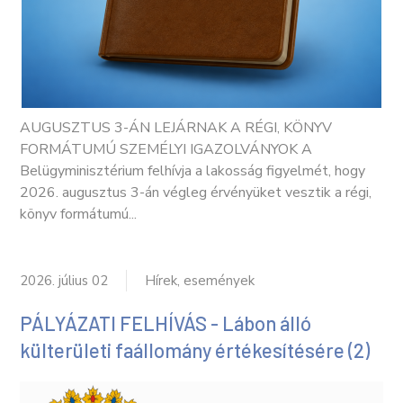
AUGUSZTUS 3-ÁN LEJÁRNAK A RÉGI, KÖNYV
FORMÁTUMÚ SZEMÉLYI IGAZOLVÁNYOK A
Belügyminisztérium felhívja a lakosság figyelmét, hogy
2026. augusztus 3-án végleg érvényüket vesztik a régi,
könyv formátumú...
2026. július 02
Hírek, események
PÁLYÁZATI FELHÍVÁS - Lábon álló
külterületi faállomány értékesítésére (2)