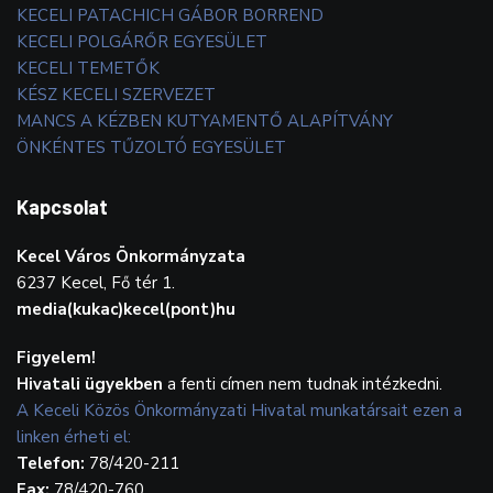
KECELI PATACHICH GÁBOR BORREND
KECELI POLGÁRŐR EGYESÜLET
KECELI TEMETŐK
KÉSZ KECELI SZERVEZET
MANCS A KÉZBEN KUTYAMENTŐ ALAPÍTVÁNY
ÖNKÉNTES TŰZOLTÓ EGYESÜLET
Kapcsolat
Kecel Város Önkormányzata
6237 Kecel, Fő tér 1.
media(kukac)kecel(pont)hu
Figyelem!
Hivatali ügyekben
a fenti címen nem tudnak intézkedni.
A Keceli Közös Önkormányzati Hivatal munkatársait ezen a
linken érheti el:
Telefon:
78/420-211
Fax:
78/420-760