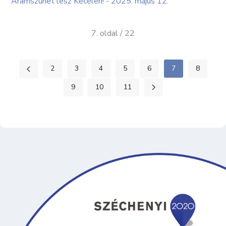
Áramszünet lesz Kecelen! - 2025. május 12.
7. oldal / 22
2
3
4
5
6
7
8
9
10
11