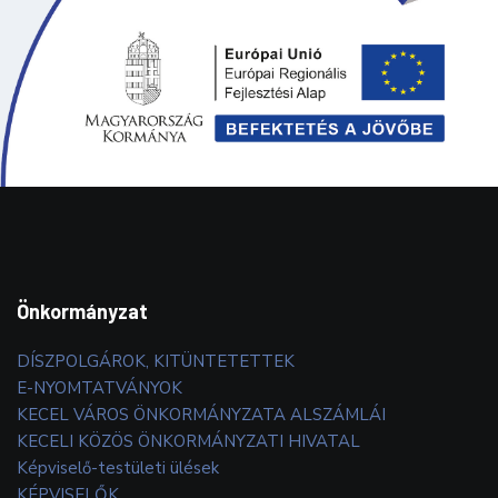
Önkormányzat
DÍSZPOLGÁROK, KITÜNTETETTEK
E-NYOMTATVÁNYOK
KECEL VÁROS ÖNKORMÁNYZATA ALSZÁMLÁI
KECELI KÖZÖS ÖNKORMÁNYZATI HIVATAL
Képviselő-testületi ülések
KÉPVISELŐK