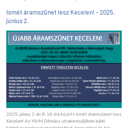
Ismét áramszünet lesz Kecelen! - 2025.
június 2.
2025. június 2-án 8-16 óra között ismét áramszünet lesz
Kecelen! Az MVM Démász utcakeresőjében bárki
bármikor pontosan megtekintheti, hogy mikor és hol