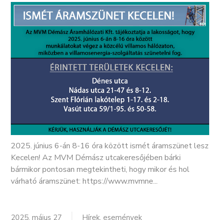
2025. június 6-án 8-16 óra között ismét áramszünet lesz
Kecelen! Az MVM Démász utcakeresőjében bárki
bármikor pontosan megtekintheti, hogy mikor és hol
várható áramszünet: https://www.mvmne...
2025. május 27
Hírek, események