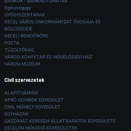
BANKOK - BANKAUTOMATÁK
Egészségügy
GYÓGYSZERTÁRAK
KECEL VÁROS ÖNKORMÁNYZAT ÓVODÁJA ÉS
BÖLCSŐDÉJE
KECELI RENDŐRŐRS
POSTA
TŰZOLTÓSÁG
VÁROSI KÖNYVTÁR ÉS MŰVELŐDÉSI HÁZ
VÁROSI MÚZEUM
Civil szervezetek
ALAPÍTVÁNYOK
APRÓ GOMBOK EGYESÜLET
CIVIL MŰHELY EGYESÜLET
EGYHÁZAK
GAZDIMAT KERESEM ÁLLATBARÁTOK EGYESÜLETE
KECELEN MŰKÖDŐ EGYESÜLETEK