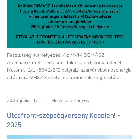
Feszültség alá helyezés. Az MVM DÉMÁSZ
Áramhálózati Kft. értesíti a lakosságot, hogy a Kecel,
Malom u. 2/1 (3342/2/B helyrajzi számú) villamosenergia
ellátása a VHSZ kivitelezés ütemének megfelelően ...
2025. június 12
Hírek, események
Utcafront-szépségverseny Kecelen! -
2025