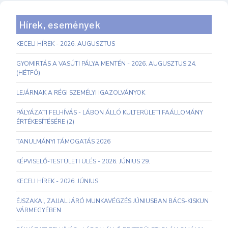
Hírek, események
KECELI HÍREK - 2026. AUGUSZTUS
GYOMIRTÁS A VASÚTI PÁLYA MENTÉN - 2026. AUGUSZTUS 24.
(HÉTFŐ)
LEJÁRNAK A RÉGI SZEMÉLYI IGAZOLVÁNYOK
PÁLYÁZATI FELHÍVÁS - LÁBON ÁLLÓ KÜLTERÜLETI FAÁLLOMÁNY
ÉRTÉKESÍTÉSÉRE (2)
TANULMÁNYI TÁMOGATÁS 2026
KÉPVISELŐ-TESTÜLETI ÜLÉS - 2026. JÚNIUS 29.
KECELI HÍREK - 2026. JÚNIUS
ÉJSZAKAI, ZAJJAL JÁRÓ MUNKAVÉGZÉS JÚNIUSBAN BÁCS-KISKUN
VÁRMEGYÉBEN