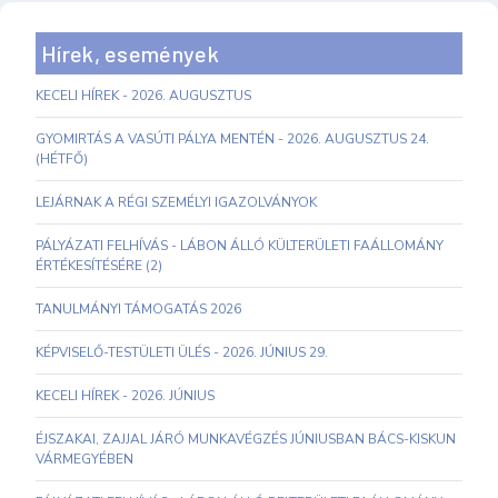
Hírek, események
KECELI HÍREK - 2026. AUGUSZTUS
GYOMIRTÁS A VASÚTI PÁLYA MENTÉN - 2026. AUGUSZTUS 24.
(HÉTFŐ)
LEJÁRNAK A RÉGI SZEMÉLYI IGAZOLVÁNYOK
PÁLYÁZATI FELHÍVÁS - LÁBON ÁLLÓ KÜLTERÜLETI FAÁLLOMÁNY
ÉRTÉKESÍTÉSÉRE (2)
TANULMÁNYI TÁMOGATÁS 2026
KÉPVISELŐ-TESTÜLETI ÜLÉS - 2026. JÚNIUS 29.
KECELI HÍREK - 2026. JÚNIUS
ÉJSZAKAI, ZAJJAL JÁRÓ MUNKAVÉGZÉS JÚNIUSBAN BÁCS-KISKUN
VÁRMEGYÉBEN