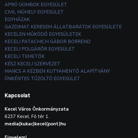
APRÓ GOMBOK EGYESÜLET
CIVIL MŰHELY EGYESÜLET
EGYHÁZAK
GAZDIMAT KERESEM ÁLLATBARÁTOK EGYESÜLETE
KECELEN MŰKÖDŐ EGYESÜLETEK
KECELI PATACHICH GÁBOR BORREND
KECELI POLGÁRŐR EGYESÜLET
KECELI TEMETŐK
KÉSZ KECELI SZERVEZET
MANCS A KÉZBEN KUTYAMENTŐ ALAPÍTVÁNY
ÖNKÉNTES TŰZOLTÓ EGYESÜLET
Kapcsolat
Kecel Város Önkormányzata
6237 Kecel, Fő tér 1.
media(kukac)kecel(pont)hu
Figyelem!