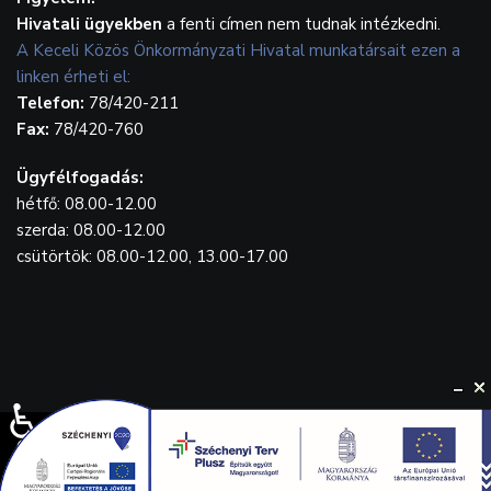
Hivatali ügyekben
a fenti címen nem tudnak intézkedni.
A Keceli Közös Önkormányzati Hivatal munkatársait ezen a
linken érheti el:
Telefon:
78/420-211
Fax:
78/420-760
Ügyfélfogadás:
hétfő: 08.00-12.00
szerda: 08.00-12.00
csütörtök: 08.00-12.00, 13.00-17.00
♿
© {2023} Kecel.hu. Designed by
WebGrafika.hu
Drónfelvétel: Balla Tamás