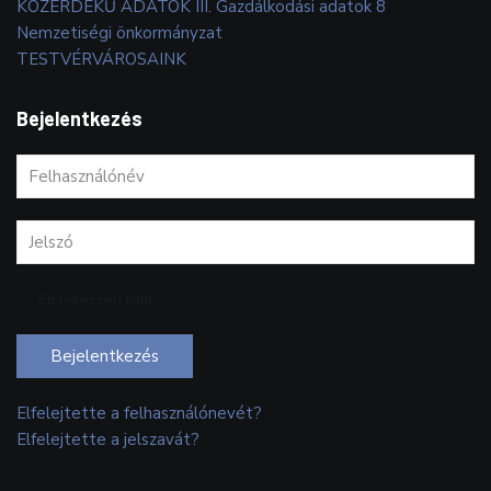
KÖZÉRDEKŰ ADATOK III. Gazdálkodási adatok 8
Nemzetiségi önkormányzat
TESTVÉRVÁROSAINK
Bejelentkezés
Emlékezzen rám
Bejelentkezés
Elfelejtette a felhasználónevét?
Elfelejtette a jelszavát?