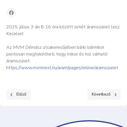
2025. július 3-án 8-16 óra között ismét áramszünet lesz
Kecelen!
Az MVM Démász utcakeresőjében bárki bármikor
pontosan megtekintheti, hogy mikor és hol várható
áramszünet:
https://www.mvmnext.hu/aram/pages/online/aramszunet
Előző cikk: Ismét áramszünet lesz Kecelen! - 2025. július 3-4.
Következő cikk: A 
Előző
Következő