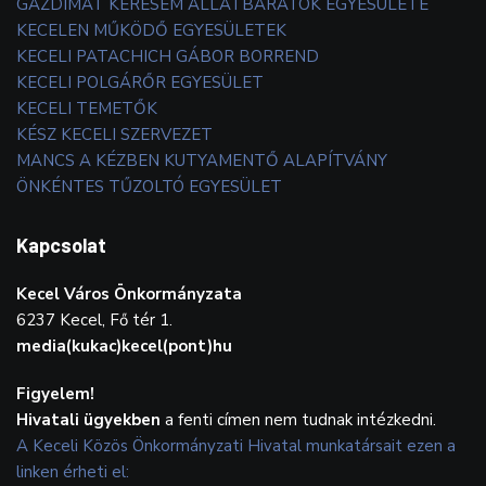
GAZDIMAT KERESEM ÁLLATBARÁTOK EGYESÜLETE
KECELEN MŰKÖDŐ EGYESÜLETEK
KECELI PATACHICH GÁBOR BORREND
KECELI POLGÁRŐR EGYESÜLET
KECELI TEMETŐK
KÉSZ KECELI SZERVEZET
MANCS A KÉZBEN KUTYAMENTŐ ALAPÍTVÁNY
ÖNKÉNTES TŰZOLTÓ EGYESÜLET
Kapcsolat
Kecel Város Önkormányzata
6237 Kecel, Fő tér 1.
media(kukac)kecel(pont)hu
Figyelem!
Hivatali ügyekben
a fenti címen nem tudnak intézkedni.
A Keceli Közös Önkormányzati Hivatal munkatársait ezen a
linken érheti el: