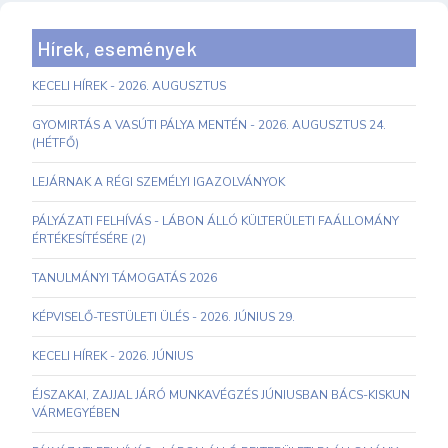
Hírek, események
KECELI HÍREK - 2026. AUGUSZTUS
GYOMIRTÁS A VASÚTI PÁLYA MENTÉN - 2026. AUGUSZTUS 24.
(HÉTFŐ)
LEJÁRNAK A RÉGI SZEMÉLYI IGAZOLVÁNYOK
PÁLYÁZATI FELHÍVÁS - LÁBON ÁLLÓ KÜLTERÜLETI FAÁLLOMÁNY
ÉRTÉKESÍTÉSÉRE (2)
TANULMÁNYI TÁMOGATÁS 2026
KÉPVISELŐ-TESTÜLETI ÜLÉS - 2026. JÚNIUS 29.
KECELI HÍREK - 2026. JÚNIUS
ÉJSZAKAI, ZAJJAL JÁRÓ MUNKAVÉGZÉS JÚNIUSBAN BÁCS-KISKUN
VÁRMEGYÉBEN