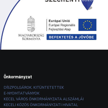
Önkormányzat
DÍSZPOLGÁROK, KITÜNTETETTEK
E-NYOMTATVÁNYOK
KECEL VÁROS ÖNKORMÁNYZATA ALSZÁMLÁI
KECELI KÖZÖS ÖNKORMÁNYZATI HIVATAL