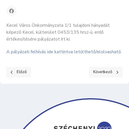
Kecel Város Önkormányzata 1/1 tulajdoni hányadát
képező Kecel, külterület 0453/135 hrsz-ú, erdő
értékesítésére pályázatot írt ki.
A pályázati felhívás ide kattintva letölthető/elolvasható.
Előző cikk: LEJÁRNAK A RÉGI SZEMÉLYI IGAZOLVÁNYOK
Következő cikk: Ta
Előző
Következő