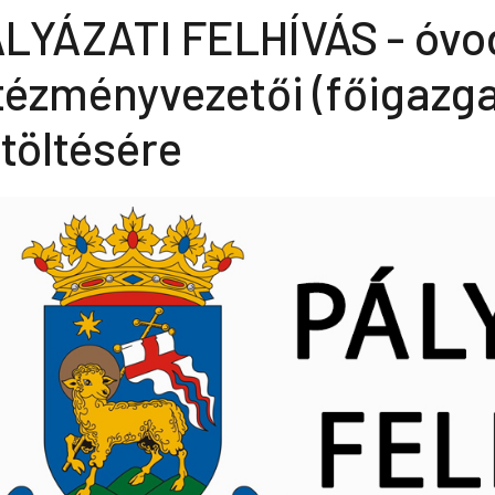
LYÁZATI FELHÍVÁS - óvo
tézményvezetői (főigazga
töltésére