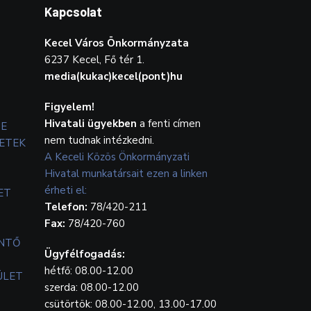
Kapcsolat
Kecel Város Önkormányzata
6237 Kecel, Fő tér 1.
media(kukac)kecel(pont)hu
Figyelem!
Hivatali ügyekben
a fenti címen
TE
nem tudnak intézkedni.
ETEK
A Keceli Közös Önkormányzati
Hivatal munkatársait ezen a linken
érheti el:
ET
Telefon:
78/420-211
Fax:
78/420-760
ENTŐ
Ügyfélfogadás:
hétfő: 08.00-12.00
ÜLET
szerda: 08.00-12.00
csütörtök: 08.00-12.00, 13.00-17.00