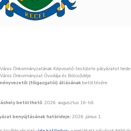
 Város Önkormányzatának Képviselő-testülete pályázatot hirde
 Város Önkormányzat Óvodája és Bölcsődéje
ményvezetői (főigazgatói) állásának
betöltésére.
láshely betölthető
: 2026. augusztus 16-tól
yázat benyújtásának határideje:
2026. június 1.
n további részlet
-ide kattintva-
a mellékelt pályázati felhívá