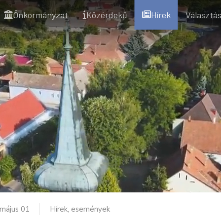
Önkormányzat
Közérdekű
Hírek
Választás
 május 01
Hírek, események