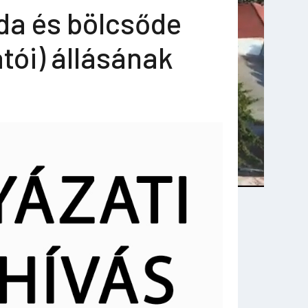
da és bölcsőde
tói) állásának