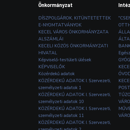
Önkormányzat
Inté
DÍSZPOLGÁROK, KITÜNTETETTEK
"CSE
E-NYOMTATVÁNYOK
OTT
KECEL VÁROS ÖNKORMÁNYZATA
ÁLLA
ALSZÁMLÁI
ÁLTA
KECELI KÖZÖS ÖNKORMÁNYZATI
BANK
HIVATAL
Egés
Képviselő-testületi ülések
GYÓG
KÉPVISELŐK
KECE
Közérdekű adatok
ÓVOD
KÖZÉRDEKŰ ADATOK I. Szervezeti,
KECE
személyzeti adatok 1
POS
KÖZÉRDEKŰ ADATOK I. Szervezeti,
TŰZ
személyzeti adatok 10
VÁRO
KÖZÉRDEKŰ ADATOK I. Szervezeti,
MŰVE
személyzeti adatok 11
VÁRO
KÖZÉRDEKŰ ADATOK I. Szervezeti,
személyzeti adatok 2