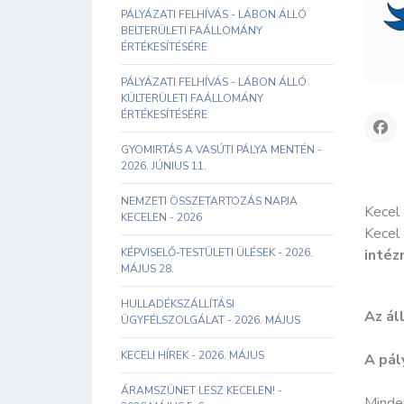
PÁLYÁZATI FELHÍVÁS - LÁBON ÁLLÓ
BELTERÜLETI FAÁLLOMÁNY
ÉRTÉKESÍTÉSÉRE
PÁLYÁZATI FELHÍVÁS - LÁBON ÁLLÓ
KÜLTERÜLETI FAÁLLOMÁNY
ÉRTÉKESÍTÉSÉRE
GYOMIRTÁS A VASÚTI PÁLYA MENTÉN -
2026. JÚNIUS 11.
NEMZETI ÖSSZETARTOZÁS NAPJA
Kecel
KECELEN - 2026
Kecel
KÉPVISELŐ-TESTÜLETI ÜLÉSEK - 2026.
intéz
MÁJUS 28.
HULLADÉKSZÁLLÍTÁSI
Az ál
ÜGYFÉLSZOLGÁLAT - 2026. MÁJUS
KECELI HÍREK - 2026. MÁJUS
A pál
ÁRAMSZÜNET LESZ KECELEN! -
Minde