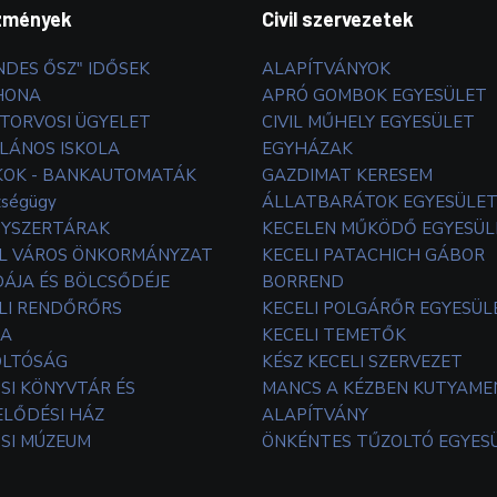
zmények
Civil szervezetek
NDES ŐSZ" IDŐSEK
ALAPÍTVÁNYOK
HONA
APRÓ GOMBOK EGYESÜLET
TORVOSI ÜGYELET
CIVIL MŰHELY EGYESÜLET
LÁNOS ISKOLA
EGYHÁZAK
OK - BANKAUTOMATÁK
GAZDIMAT KERESEM
zségügy
ÁLLATBARÁTOK EGYESÜLE
YSZERTÁRAK
KECELEN MŰKÖDŐ EGYESÜL
L VÁROS ÖNKORMÁNYZAT
KECELI PATACHICH GÁBOR
ÁJA ÉS BÖLCSŐDÉJE
BORREND
LI RENDŐRŐRS
KECELI POLGÁRŐR EGYESÜL
TA
KECELI TEMETŐK
OLTÓSÁG
KÉSZ KECELI SZERVEZET
SI KÖNYVTÁR ÉS
MANCS A KÉZBEN KUTYAM
LŐDÉSI HÁZ
ALAPÍTVÁNY
SI MÚZEUM
ÖNKÉNTES TŰZOLTÓ EGYES