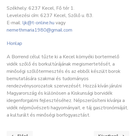
Székhely: 6237 Kecel, Fő tér 1.
Levelezési cím: 6237 Kecel, Szőlő u. 83.
E-mail:
ljk@t-online.hu
vagy
nemethmaria1980@gmail.com
Honlap
A Borrend célul tűzte ki a Kecel környéki bortermelő
vidék szőlő és borkultúrájának megismertetését, a
minőségi szőlőtermesztés és az ebből készült borok
bemutatására szakmai és tudományos
rendezvénysorozatok szervezését. Hozzá kíván járulni
Magyarország és különösen a Kiskunsági borvidék
idegenforgalmi fejlesztéséhez. Népszerűsíteni kívánja a
vidék népművészeti hagyományait, e táj gasztronómiáját,
a kulturált és minőségi borfogyasztást.
Előző cikk: GAZDIMAT KERESEM ÁLLATBARÁTOK EGYESÜLETE
Következő cikk: 