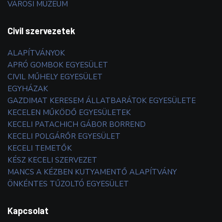
VÁROSI MÚZEUM
Civil szervezetek
ALAPÍTVÁNYOK
APRÓ GOMBOK EGYESÜLET
CIVIL MŰHELY EGYESÜLET
EGYHÁZAK
GAZDIMAT KERESEM ÁLLATBARÁTOK EGYESÜLETE
KECELEN MŰKÖDŐ EGYESÜLETEK
KECELI PATACHICH GÁBOR BORREND
KECELI POLGÁRŐR EGYESÜLET
KECELI TEMETŐK
KÉSZ KECELI SZERVEZET
MANCS A KÉZBEN KUTYAMENTŐ ALAPÍTVÁNY
ÖNKÉNTES TŰZOLTÓ EGYESÜLET
Kapcsolat