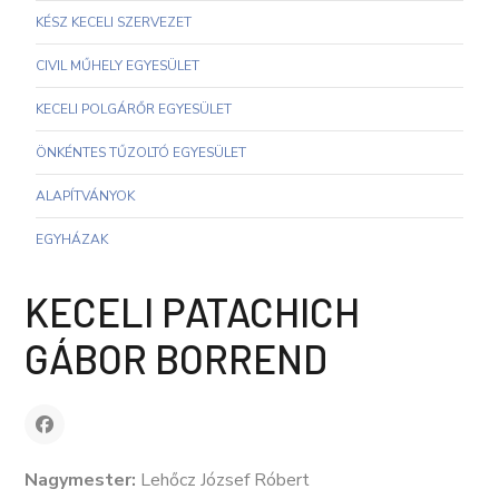
KÉSZ KECELI SZERVEZET
CIVIL MŰHELY EGYESÜLET
KECELI POLGÁRŐR EGYESÜLET
ÖNKÉNTES TŰZOLTÓ EGYESÜLET
ALAPÍTVÁNYOK
EGYHÁZAK
KECELI PATACHICH
GÁBOR BORREND
Nagymester:
Lehőcz József Róbert