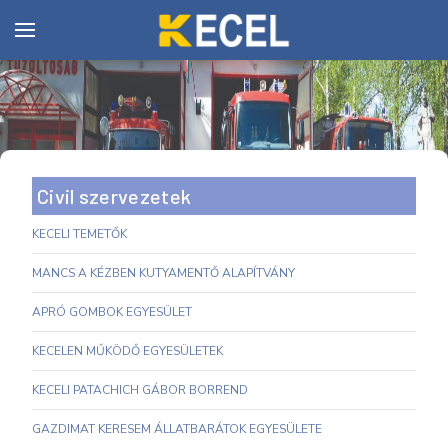
Civil szervezetek
KECELI TEMETŐK
MANCS A KÉZBEN KUTYAMENTŐ ALAPÍTVÁNY
APRÓ GOMBOK EGYESÜLET
KECELEN MŰKÖDŐ EGYESÜLETEK
KECELI PATACHICH GÁBOR BORREND
GAZDIMAT KERESEM ÁLLATBARÁTOK EGYESÜLETE