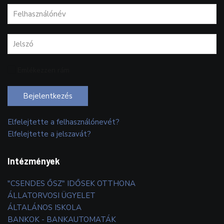
Emlékezzen rám
Bejelentkezés
Elfelejtette a felhasználónevét?
Elfelejtette a jelszavát?
Intézmények
"CSENDES ŐSZ" IDŐSEK OTTHONA
ÁLLATORVOSI ÜGYELET
ÁLTALÁNOS ISKOLA
BANKOK - BANKAUTOMATÁK