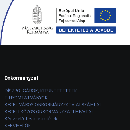
Önkormányzat
DÍSZPOLGÁROK, KITÜNTETETTEK
E-NYOMTATVÁNYOK
KECEL VÁROS ÖNKORMÁNYZATA ALSZÁMLÁI
KECELI KÖZÖS ÖNKORMÁNYZATI HIVATAL
Képviselő-testületi ülések
KÉPVISELŐK