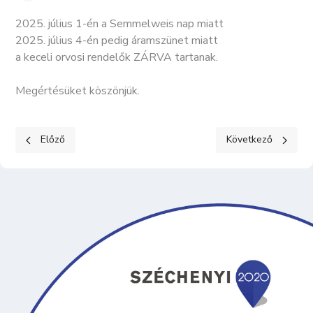
2025. július 1-én a Semmelweis nap miatt
2025. július 4-én pedig áramszünet miatt
a keceli orvosi rendelők ZÁRVA tartanak.
Megértésüket köszönjük.
Előző cikk: Képviselő-testületi ülés - 2025. június 30.
Következő cikk: Ism
Előző
Következő