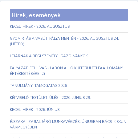
Hírek, események
KECELI HÍREK - 2026. AUGUSZTUS
GYOMIRTÁS A VASÚTI PÁLYA MENTÉN - 2026. AUGUSZTUS 24.
(HÉTFŐ)
LEJÁRNAK A RÉGI SZEMÉLYI IGAZOLVÁNYOK
PÁLYÁZATI FELHÍVÁS - LÁBON ÁLLÓ KÜLTERÜLETI FAÁLLOMÁNY
ÉRTÉKESÍTÉSÉRE (2)
TANULMÁNYI TÁMOGATÁS 2026
KÉPVISELŐ-TESTÜLETI ÜLÉS - 2026. JÚNIUS 29.
KECELI HÍREK - 2026. JÚNIUS
ÉJSZAKAI, ZAJJAL JÁRÓ MUNKAVÉGZÉS JÚNIUSBAN BÁCS-KISKUN
VÁRMEGYÉBEN