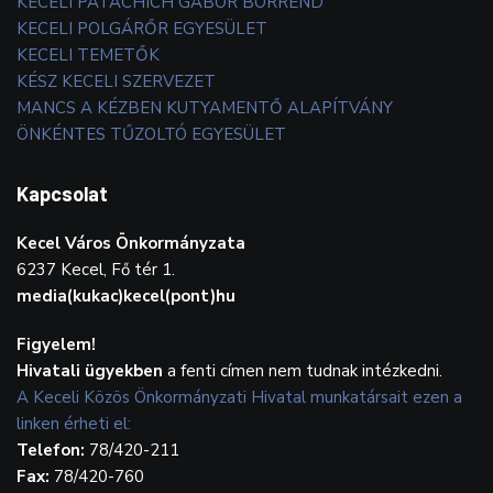
KECELI PATACHICH GÁBOR BORREND
KECELI POLGÁRŐR EGYESÜLET
KECELI TEMETŐK
KÉSZ KECELI SZERVEZET
MANCS A KÉZBEN KUTYAMENTŐ ALAPÍTVÁNY
ÖNKÉNTES TŰZOLTÓ EGYESÜLET
Kapcsolat
Kecel Város Önkormányzata
6237 Kecel, Fő tér 1.
media(kukac)kecel(pont)hu
Figyelem!
Hivatali ügyekben
a fenti címen nem tudnak intézkedni.
A Keceli Közös Önkormányzati Hivatal munkatársait ezen a
linken érheti el:
Telefon:
78/420-211
Fax:
78/420-760