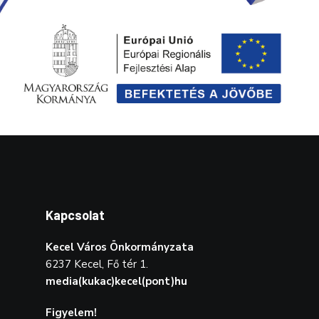
Kapcsolat
Kecel Város Önkormányzata
6237 Kecel, Fő tér 1.
media(kukac)kecel(pont)hu
Figyelem!