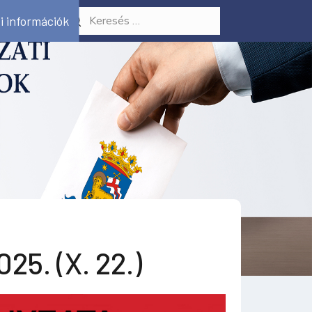
i információk
25. (X. 22.)