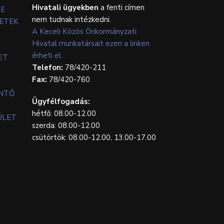
Hivatali ügyekben
a fenti címen
TE
nem tudnak intézkedni.
ETEK
A Keceli Közös Önkormányzati
Hivatal munkatársait ezen a linken
érheti el:
ET
Telefon:
78/420-211
Fax:
78/420-760
ENTŐ
Ügyfélfogadás:
hétfő: 08.00-12.00
ÜLET
szerda: 08.00-12.00
csütörtök: 08.00-12.00, 13.00-17.00