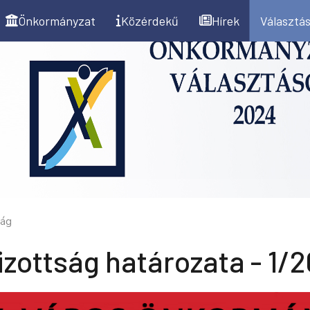
Önkormányzat
Közérdekű
Hírek
Választás
ság
izottság határozata - 1/20