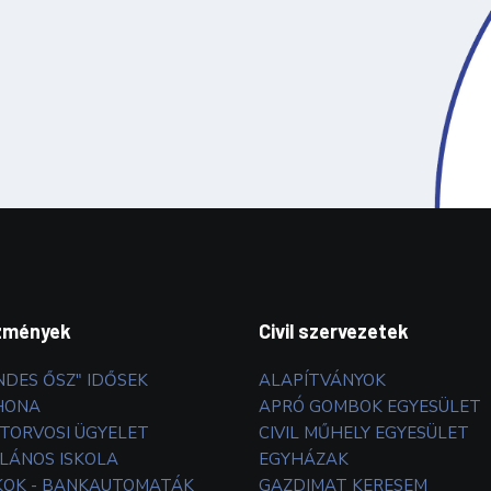
zmények
Civil szervezetek
NDES ŐSZ" IDŐSEK
ALAPÍTVÁNYOK
HONA
APRÓ GOMBOK EGYESÜLET
TORVOSI ÜGYELET
CIVIL MŰHELY EGYESÜLET
LÁNOS ISKOLA
EGYHÁZAK
OK - BANKAUTOMATÁK
GAZDIMAT KERESEM