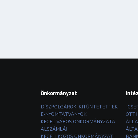
Önkormányzat
Inté
DÍSZPOLGÁROK, KITÜNTETETTEK
"CSE
E-NYOMTATVÁNYOK
OTT
KECEL VÁROS ÖNKORMÁNYZATA
ÁLLA
ALSZÁMLÁI
ÁLTA
KECELI KÖZÖS ÖNKORMÁNYZATI
BANK