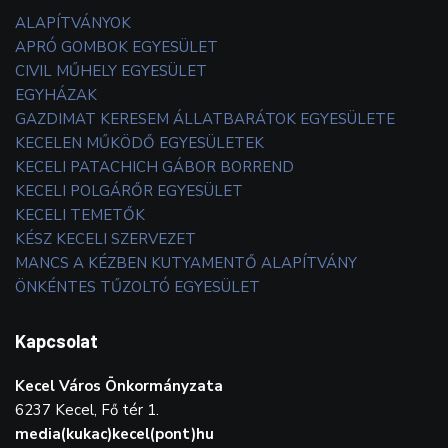
ALAPÍTVÁNYOK
APRÓ GOMBOK EGYESÜLET
CIVIL MŰHELY EGYESÜLET
EGYHÁZAK
GAZDIMAT KERESEM ÁLLATBARÁTOK EGYESÜLETE
KECELEN MŰKÖDŐ EGYESÜLETEK
KECELI PATACHICH GÁBOR BORREND
KECELI POLGÁRŐR EGYESÜLET
KECELI TEMETŐK
KÉSZ KECELI SZERVEZET
MANCS A KÉZBEN KUTYAMENTŐ ALAPÍTVÁNY
ÖNKÉNTES TŰZOLTÓ EGYESÜLET
Kapcsolat
Kecel Város Önkormányzata
6237 Kecel, Fő tér 1.
media(kukac)kecel(pont)hu