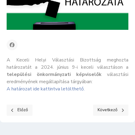
A Keceli Helyi Választási Bizottság meghozta
határozatát a 2024. június 9-i keceli választáson a
települési önkormányzati képviselők
választási
eredményének megállapítása tárgyában:
A határozat ide kattintva letölthető.
Előző cikk: Helyi Választási Bizottság határozata - 1/2025. (X. 22
Következő cikk: Hel
Előző
Következő