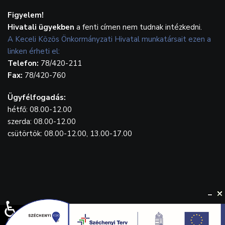
Figyelem!
Hivatali ügyekben
a fenti címen nem tudnak intézkedni.
A Keceli Közös Önkormányzati Hivatal munkatársait ezen a
linken érheti el:
Telefon:
78/420-211
Fax:
78/420-760
Ügyfélfogadás:
hétfő: 08.00-12.00
szerda: 08.00-12.00
csütörtök: 08.00-12.00, 13.00-17.00
♿
© {2023} Kecel.hu. Designed by
WebGrafika.hu