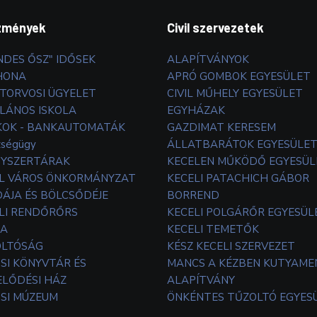
zmények
Civil szervezetek
NDES ŐSZ" IDŐSEK
ALAPÍTVÁNYOK
HONA
APRÓ GOMBOK EGYESÜLET
TORVOSI ÜGYELET
CIVIL MŰHELY EGYESÜLET
LÁNOS ISKOLA
EGYHÁZAK
OK - BANKAUTOMATÁK
GAZDIMAT KERESEM
zségügy
ÁLLATBARÁTOK EGYESÜLE
YSZERTÁRAK
KECELEN MŰKÖDŐ EGYESÜL
L VÁROS ÖNKORMÁNYZAT
KECELI PATACHICH GÁBOR
ÁJA ÉS BÖLCSŐDÉJE
BORREND
LI RENDŐRŐRS
KECELI POLGÁRŐR EGYESÜL
TA
KECELI TEMETŐK
OLTÓSÁG
KÉSZ KECELI SZERVEZET
SI KÖNYVTÁR ÉS
MANCS A KÉZBEN KUTYAM
LŐDÉSI HÁZ
ALAPÍTVÁNY
SI MÚZEUM
ÖNKÉNTES TŰZOLTÓ EGYES