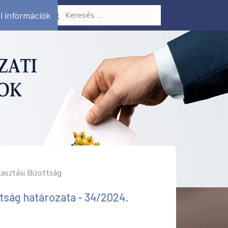
i információk
lasztási Bizottság
ttság határozata - 34/2024.