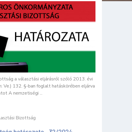
ottság a választási eljárásról szóló 2013. évi
: Ve.) 132. §-ban foglalt hatáskörében eljárva
ot A nemzetiségi ...
lasztási Bizottság
ttság határozata - 32/2024.