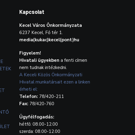
Kapcsolat
Kecel Város Önkormányzata
6237 Kecel, Fő tér 1.
media(kukac)kecel(pont)hu
Figyelem!
Hivatali ügyekben
a fenti címen
TE
nem tudnak intézkedni.
ETEK
A Keceli Közös Önkormányzati
Hivatal munkatársait ezen a linken
érheti el:
ET
Telefon:
78/420-211
Fax:
78/420-760
ENTŐ
Ügyfélfogadás:
hétfő: 08.00-12.00
ÜLET
szerda: 08.00-12.00