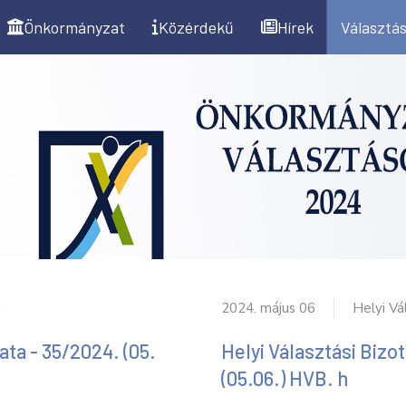
Önkormányzat
Közérdekű
Hírek
Választás
g
2024. május 06
Helyi Vá
ata - 35/2024. (05.
Helyi Választási Bizo
(05.06.) HVB. h