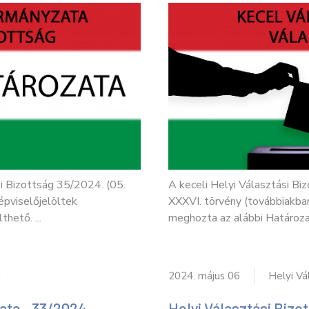
si Bizottság 35/2024. (05.
A keceli Helyi Választási Biz
épviselőjelöltek
XXXVI. törvény (továbbiakban
hető. ...
meghozta az alábbi Határozat
g
2024. május 06
Helyi Vá
ata - 33/2024.
Helyi Választási Bizo