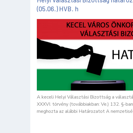
(05.06.) HVB. h
A keceli Helyi Választási Bizottság a választá
XXXVI. törvény (továbbiakban: Ve.) 132. §-ban
meghozta az alábbi Határozatot A nemzetiségi