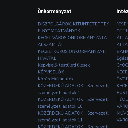
Önkormányzat
Inté
DÍSZPOLGÁROK, KITÜNTETETTEK
"CSE
E-NYOMTATVÁNYOK
OTT
KECEL VÁROS ÖNKORMÁNYZATA
ÁLLA
ALSZÁMLÁI
ÁLTA
KECELI KÖZÖS ÖNKORMÁNYZATI
BANK
HIVATAL
Egés
Képviselő-testületi ülések
GYÓG
KÉPVISELŐK
KECE
Közérdekű adatok
ÓVOD
KÖZÉRDEKŰ ADATOK I. Szervezeti,
KECE
személyzeti adatok 1
POS
KÖZÉRDEKŰ ADATOK I. Szervezeti,
TŰZ
személyzeti adatok 10
VÁRO
KÖZÉRDEKŰ ADATOK I. Szervezeti,
MŰVE
személyzeti adatok 11
VÁRO
KÖZÉRDEKŰ ADATOK I. Szervezeti,