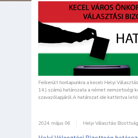
Felkerült honlapunkra a keceli Helyi Választá
14.) számú határozata a német nemzetiségi k
szavazólapjáról.A határozat ide kattintva letölt
2024. május 06
Helyi Választási Bizottsá
Helyi Választási Bizottság határoz