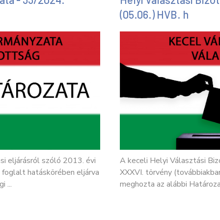
(05.06.) HVB. h
si eljárásról szóló 2013. évi
A keceli Helyi Választási Biz
 foglalt hatáskörében eljárva
XXXVI. törvény (továbbiakban
 ...
meghozta az alábbi Határozat