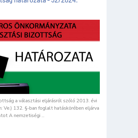
ottság a választási eljárásról szóló 2013. évi
: Ve.) 132. §-ban foglalt hatáskörében eljárva
ot A nemzetiségi ...