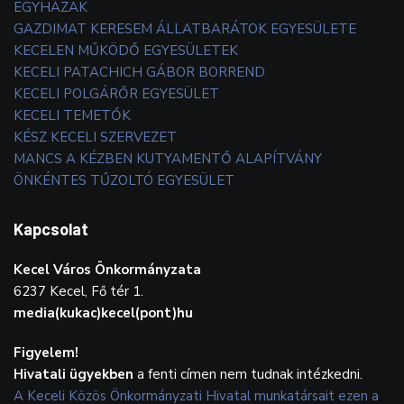
EGYHÁZAK
GAZDIMAT KERESEM ÁLLATBARÁTOK EGYESÜLETE
KECELEN MŰKÖDŐ EGYESÜLETEK
KECELI PATACHICH GÁBOR BORREND
KECELI POLGÁRŐR EGYESÜLET
KECELI TEMETŐK
KÉSZ KECELI SZERVEZET
MANCS A KÉZBEN KUTYAMENTŐ ALAPÍTVÁNY
ÖNKÉNTES TŰZOLTÓ EGYESÜLET
Kapcsolat
Kecel Város Önkormányzata
6237 Kecel, Fő tér 1.
media(kukac)kecel(pont)hu
Figyelem!
Hivatali ügyekben
a fenti címen nem tudnak intézkedni.
A Keceli Közös Önkormányzati Hivatal munkatársait ezen a