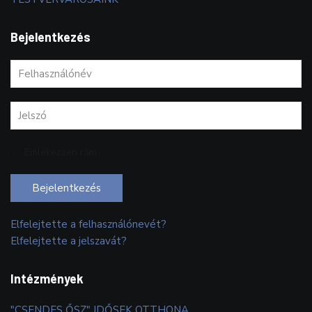
Bejelentkezés
Emlékezzen rám
Bejelentkezés
Elfelejtette a felhasználónevét?
Elfelejtette a jelszavát?
Intézmények
"CSENDES ŐSZ" IDŐSEK OTTHONA