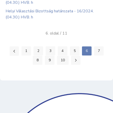
(04.30.) HVB. h
Helyi Választási Bizottság határozata - 16/2024.
(04.30.) HVB. h
6. oldal / 11
1
2
3
4
5
6
7
8
9
10