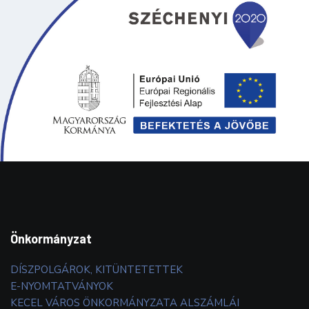
Önkormányzat
DÍSZPOLGÁROK, KITÜNTETETTEK
E-NYOMTATVÁNYOK
KECEL VÁROS ÖNKORMÁNYZATA ALSZÁMLÁI