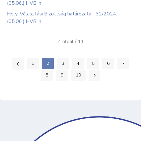
(05.06.) HVB. h
Helyi Választási Bizottság határozata - 32/2024.
(05.06.) HVB. h
2. oldal / 11
1
2
3
4
5
6
7
8
9
10