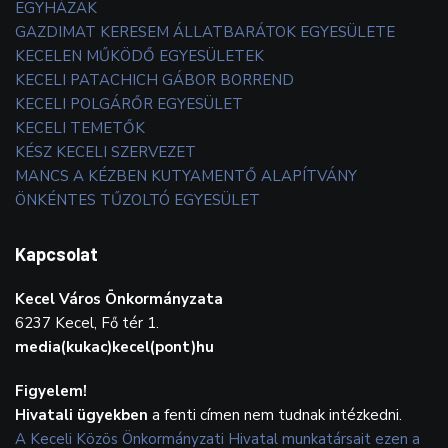
EGYHÁZAK
GAZDIMAT KERESEM ÁLLATBARÁTOK EGYESÜLETE
KECELEN MŰKÖDŐ EGYESÜLETEK
KECELI PATACHICH GÁBOR BORREND
KECELI POLGÁRŐR EGYESÜLET
KECELI TEMETŐK
KÉSZ KECELI SZERVEZET
MANCS A KÉZBEN KUTYAMENTŐ ALAPÍTVÁNY
ÖNKÉNTES TŰZOLTÓ EGYESÜLET
Kapcsolat
Kecel Város Önkormányzata
6237 Kecel, Fő tér 1.
media(kukac)kecel(pont)hu
Figyelem!
Hivatali ügyekben
a fenti címen nem tudnak intézkedni.
A Keceli Közös Önkormányzati Hivatal munkatársait ezen a