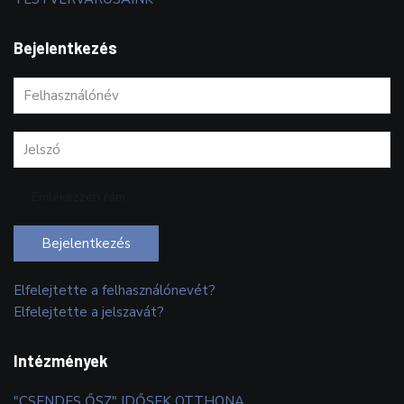
Bejelentkezés
Emlékezzen rám
Bejelentkezés
Elfelejtette a felhasználónevét?
Elfelejtette a jelszavát?
Intézmények
"CSENDES ŐSZ" IDŐSEK OTTHONA