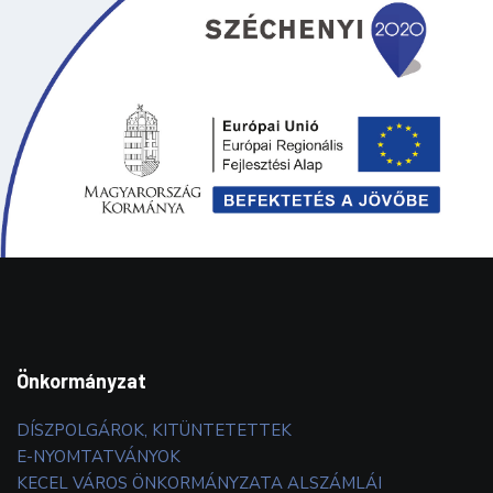
Önkormányzat
DÍSZPOLGÁROK, KITÜNTETETTEK
E-NYOMTATVÁNYOK
KECEL VÁROS ÖNKORMÁNYZATA ALSZÁMLÁI