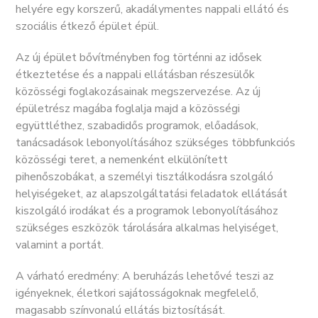
helyére egy korszerű, akadálymentes nappali ellátó és
szociális étkező épület épül.
Az új épület bővítményben fog történni az idősek
étkeztetése és a nappali ellátásban részesülők
közösségi foglakozásainak megszervezése. Az új
épületrész magába foglalja majd a közösségi
együttléthez, szabadidős programok, előadások,
tanácsadások lebonyolításához szükséges többfunkciós
közösségi teret, a nemenként elkülönített
pihenőszobákat, a személyi tisztálkodásra szolgáló
helyiségeket, az alapszolgáltatási feladatok ellátását
kiszolgáló irodákat és a programok lebonyolításához
szükséges eszközök tárolására alkalmas helyiséget,
valamint a portát.
A várható eredmény: A beruházás lehetővé teszi az
igényeknek, életkori sajátosságoknak megfelelő,
magasabb színvonalú ellátás biztosítását.