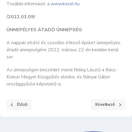
További információ: a
www.kecel.hu
/2022.03.09/
ÜNNEPÉLYES ÁTADÓ ÜNNEPSÉG
A nappali ellátó és szociális étkező épület ünnepélyes
átadó ünnepségére 2022. március 22-én kedden kerül
sor.
Az ünnepségen beszédet mond Rideg László a Bács-
Kiskun Megyei Közgyűlés elnöke, és Bányai Gábor
országgyűlési képviselő is.
Előző cikk: Kecel város belterületi csapadékvíz elvezetése
Következő cikk: Ke
Előző
Következő