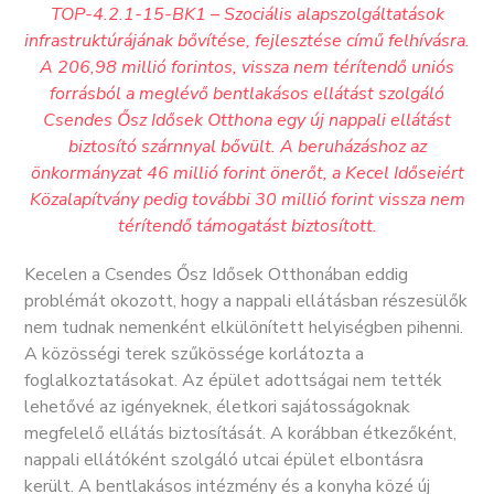
TOP-4.2.1-15-BK1 – Szociális alapszolgáltatások
infrastruktúrájának bővítése, fejlesztése című felhívásra.
A 206,98 millió forintos, vissza nem térítendő uniós
forrásból a meglévő bentlakásos ellátást szolgáló
Csendes Ősz Idősek Otthona egy új nappali ellátást
biztosító szárnnyal bővült. A beruházáshoz az
önkormányzat 46 millió forint önerőt, a Kecel Időseiért
Közalapítvány pedig további 30 millió forint vissza nem
térítendő támogatást biztosított.
Kecelen a Csendes Ősz Idősek Otthonában eddig
problémát okozott, hogy a nappali ellátásban részesülők
nem tudnak nemenként elkülönített helyiségben pihenni.
A közösségi terek szűkössége korlátozta a
foglalkoztatásokat. Az épület adottságai nem tették
lehetővé az igényeknek, életkori sajátosságoknak
megfelelő ellátás biztosítását. A korábban étkezőként,
nappali ellátóként szolgáló utcai épület elbontásra
került. A bentlakásos intézmény és a konyha közé új