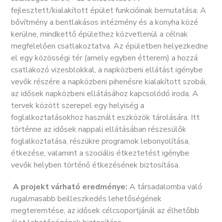
fejlesztett/kialakított épület funkcióinak bemutatása. A
bővítmény a bentlakásos intézmény és a konyha közé
kerülne, mindkettő épülethez közvetlenül a célnak
megfelelően csatlakoztatva. Az épületben helyezkedne
el egy közösségi tér (amely egyben étterem) a hozzá
csatlakozó vizesblokkal, a napközbeni ellátást igénybe
vevők részére a napközbeni pihenésre kialakított szobái,
az idősek napközbeni ellátásához kapcsolódó iroda. A
tervek között szerepel egy helyiség a
foglalkoztatásokhoz használt eszközök tárolására. Itt
történne az idősek nappali ellátásában részesülők
foglalkoztatása, részükre programok lebonyolítása,
étkezése, valamint a szociális étkeztetést igénybe
vevők helyben történő étkezésének biztosítása.
A projekt várható eredménye:
A társadalomba való
rugalmasabb beilleszkedés lehetőségének
megteremtése, az idősek célcsoportjánál az élhetőbb