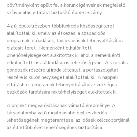
bővítményként épült fel a korunk igényeinek megfelelő,
színvonalas ellátást biztosító épület-szárny.
Az új épületrészben többfunkciós közösségi teret
alakítottak ki, amely az étkezés, a szabadidős
programok, előadások, tanácsadások lebonyolításához
biztosít teret. Nemenként elkülönített
pihenőhelyiségeket alakítottak ki, ahol a nemenkénti
elkülönített tisztálkodásra is lehetőség van. A szociális
gondozók részére új iroda létesült, a portaszolgálat
részére is külön helyiséget alakítottak ki. A nappali
ellátáshoz, programok lebonyolításához szükséges
eszközök tárolására raktárhelyiséget alakítottak ki.
A projekt megvalósításának várható eredménye: A
társadalomba való rugalmasabb beilleszkedés
lehetőségének megteremtése, az idősek célcsoportjánál
az élhetőbb élet lehetőségének biztosítása.