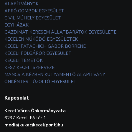
ALAPÍTVÁNYOK
APRÓ GOMBOK EGYESÜLET
CIVIL MŰHELY EGYESÜLET
EGYHÁZAK
GAZDIMAT KERESEM ÁLLATBARÁTOK EGYESÜLETE
KECELEN MŰKÖDŐ EGYESÜLETEK
KECELI PATACHICH GÁBOR BORREND
KECELI POLGÁRŐR EGYESÜLET
KECELI TEMETŐK
KÉSZ KECELI SZERVEZET
MANCS A KÉZBEN KUTYAMENTŐ ALAPÍTVÁNY
ÖNKÉNTES TŰZOLTÓ EGYESÜLET
Kapcsolat
Kecel Város Önkormányzata
6237 Kecel, Fő tér 1.
media(kukac)kecel(pont)hu