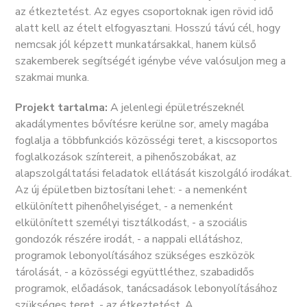
az étkeztetést. Az egyes csoportoknak igen rövid idő
alatt kell az ételt elfogyasztani. Hosszú távú cél, hogy
nemcsak jól képzett munkatársakkal, hanem külső
szakemberek segítségét igénybe véve valósuljon meg a
szakmai munka.
Projekt tartalma:
A jelenlegi épületrészeknél
akadálymentes bővítésre kerülne sor, amely magába
foglalja a többfunkciós közösségi teret, a kiscsoportos
foglalkozások színtereit, a pihenőszobákat, az
alapszolgáltatási feladatok ellátását kiszolgáló irodákat.
Az új épületben biztosítani lehet: - a nemenként
elkülönített pihenőhelyiséget, - a nemenként
elkülönített személyi tisztálkodást, - a szociális
gondozók részére irodát, - a nappali ellátáshoz,
programok lebonyolításához szükséges eszközök
tárolását, - a közösségi együttléthez, szabadidős
programok, előadások, tanácsadások lebonyolításához
szükséges teret, - az étkeztetést. A