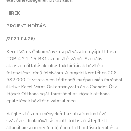
élet lehetőségének biztosítása.
HÍREK
PROJEKTINDÍTÁS
/2021.04.26/
Kecel Város Önkormányzata pályázatot nyújtott be a
TOP-4.2.1-15-BK1 azonosítószámú „Szociális
alapszolgáltatások infrastruktúrájának bővítése,
fejlesztése” című felhívásra. A projekt keretében 206
982 000 Ft vissza nem térítendő európai uniós forrásból,
illetve Kecel Város Önkormányzata és a Csendes Ősz
Idősek Otthona saját forrásából az idősek otthona
épületének bővítése valósul meg.
A fejlesztés eredményeként az utcafronton lévő
százéves, funkcióváltás miatt többször átépített,
állagában sem megfelelő épület elbontásra kerül és a