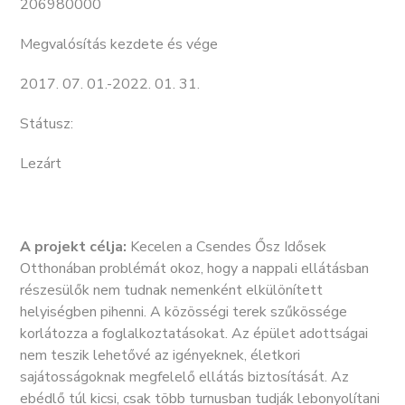
206980000
Megvalósítás kezdete és vége
2017. 07. 01.-2022. 01. 31.
Státusz:
Lezárt
A projekt célja:
Kecelen a Csendes Ősz Idősek
Otthonában problémát okoz, hogy a nappali ellátásban
részesülők nem tudnak nemenként elkülönített
helyiségben pihenni. A közösségi terek szűkössége
korlátozza a foglalkoztatásokat. Az épület adottságai
nem teszik lehetővé az igényeknek, életkori
sajátosságoknak megfelelő ellátás biztosítását. Az
ebédlő túl kicsi, csak több turnusban tudják lebonyolítani