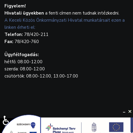
Figyelem!
Hivatali ügyekben
a fenti címen nem tudnak intézkedni.
A Keceli Közös Önkormányzati Hivatal munkatársait ezen a
linken érheti el:
Telefon:
78/420-211
Fax:
78/420-760
Ügyfélfogadás:
hétfő: 08.00-12.00
szerda: 08.00-12.00
csütörtök: 08.00-12.00, 13.00-17.00
♿
© {2023} Kecel.hu. Designed by
WebGrafika.hu