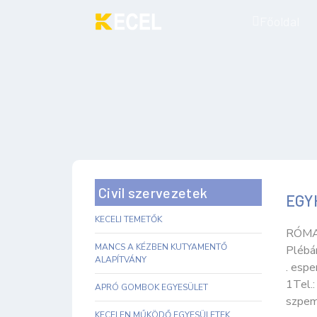
Főoldal
Civil szervezetek
EGY
KECELI TEMETŐK
RÓMA
MANCS A KÉZBEN KUTYAMENTŐ
Plébán
ALAPÍTVÁNY
. espe
1Tel.:
APRÓ GOMBOK EGYESÜLET
szpemr
KECELEN MŰKÖDŐ EGYESÜLETEK