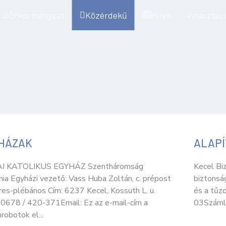
Önkormányzat
Közérdekű
Hírek
Választási
HÁZAK
ALAP
I KATOLIKUS EGYHÁZ Szentháromság
Kecel Bi
ia Egyházi vezető: Vass Huba Zoltán, c. prépost
biztonsá
res-plébános Cím: 6237 Kecel, Kossuth L. u.
és a tűz
 0678 / 420-371Email: Ez az e-mail-cím a
03Száml
obotok el...