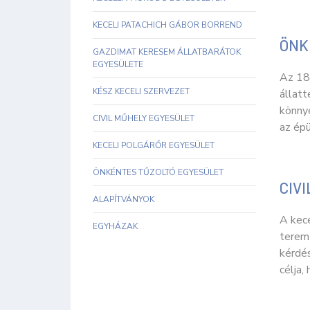
KECELI PATACHICH GÁBOR BORREND
ÖNK
GAZDIMAT KERESEM ÁLLATBARÁTOK
EGYESÜLETE
Az 18
KÉSZ KECELI SZERVEZET
állatt
könny
CIVIL MŰHELY EGYESÜLET
az épü
KECELI POLGÁRŐR EGYESÜLET
ÖNKÉNTES TŰZOLTÓ EGYESÜLET
CIV
ALAPÍTVÁNYOK
A kece
EGYHÁZAK
teremt
kérdés
célja,