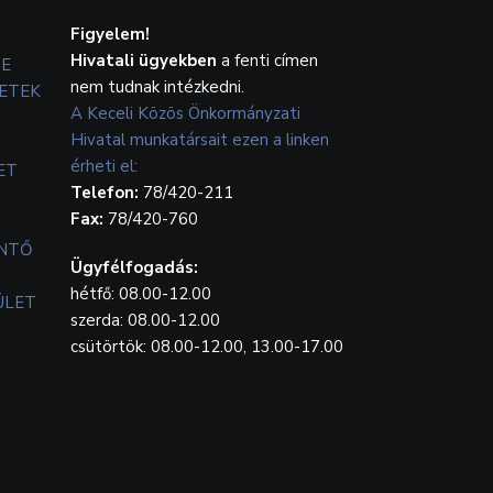
Figyelem!
Hivatali ügyekben
a fenti címen
TE
nem tudnak intézkedni.
ETEK
A Keceli Közös Önkormányzati
Hivatal munkatársait ezen a linken
érheti el:
ET
Telefon:
78/420-211
Fax:
78/420-760
ENTŐ
Ügyfélfogadás:
hétfő: 08.00-12.00
ÜLET
szerda: 08.00-12.00
csütörtök: 08.00-12.00, 13.00-17.00