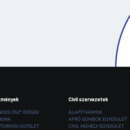
zmények
Civil szervezetek
NDES ŐSZ" IDŐSEK
ALAPÍTVÁNYOK
HONA
APRÓ GOMBOK EGYESÜLET
TORVOSI ÜGYELET
CIVIL MŰHELY EGYESÜLET