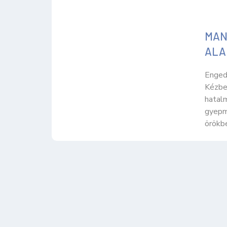
MAN
ALA
Enged
Kézbe
hatal
gyepm
örökbe