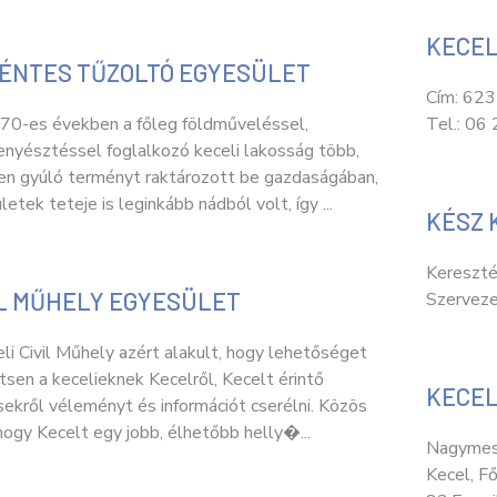
KECEL
ÉNTES TŰZOLTÓ EGYESÜLET
Cím: 6237
70-es években a főleg földműveléssel,
Tel.: 06
enyésztéssel foglalkozó keceli lakosság több,
en gyúló terményt raktározott be gazdaságában,
letek teteje is leginkább nádból volt, így ...
KÉSZ 
Kereszté
IL MŰHELY EGYESÜLET
Szervezet
li Civil Műhely azért alakult, hogy lehetőséget
sen a kecelieknek Kecelről, Kecelt érintő
KECEL
ekről véleményt és információt cserélni. Közös
 hogy Kecelt egy jobb, élhetőbb helly�...
Nagymest
Kecel, Fő