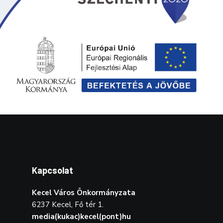
Kapcsolat
Kecel Város Önkormányzata
6237 Kecel, Fő tér 1.
media(kukac)kecel(pont)hu