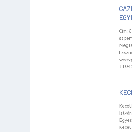
GAZ
EGY
Cím: 6
szpemr
Megte
haszn
www.g
11041
KEC
Keceli
István
Egyesü
Kecel 