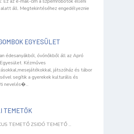
l: Ez az e-mail-cím a szpemrobotok elleni
alatt áll. Megtekintéséhez engedélyeznie
GOMBOK EGYESÜLET
an édesanyákból, óvónőkből áll az Apró
Egyesület. Kézműves
zásokkal,mesejátékokkal, játszóház és tábor
ével segítik a gyerekek kulturális és
ti nevelés�...
I TEMETŐK
KUS TEMETŐ ZSIDÓ TEMETŐ ...