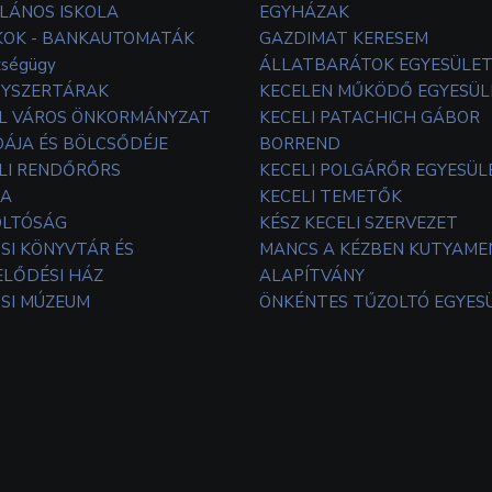
LÁNOS ISKOLA
EGYHÁZAK
OK - BANKAUTOMATÁK
GAZDIMAT KERESEM
zségügy
ÁLLATBARÁTOK EGYESÜLE
YSZERTÁRAK
KECELEN MŰKÖDŐ EGYESÜL
L VÁROS ÖNKORMÁNYZAT
KECELI PATACHICH GÁBOR
ÁJA ÉS BÖLCSŐDÉJE
BORREND
LI RENDŐRŐRS
KECELI POLGÁRŐR EGYESÜL
TA
KECELI TEMETŐK
OLTÓSÁG
KÉSZ KECELI SZERVEZET
SI KÖNYVTÁR ÉS
MANCS A KÉZBEN KUTYAM
LŐDÉSI HÁZ
ALAPÍTVÁNY
SI MÚZEUM
ÖNKÉNTES TŰZOLTÓ EGYES