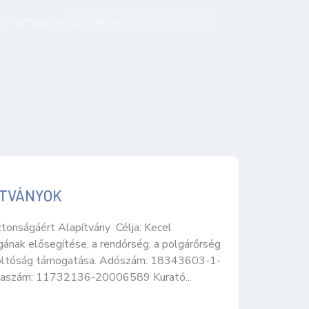
 információk
ÍTVÁNYOK
ztonságáért Alapítvány Célja: Kecel
gának elősegítése, a rendőrség, a polgárőrség
oltóság támogatása. Adószám: 18343603-1-
aszám: 11732136-20006589 Kurató...