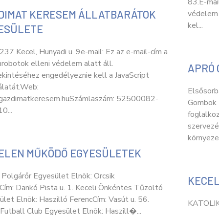
83.E-mai
DIMAT KERESEM ÁLLATBARÁTOK
védelem 
kel...
ESÜLETE
237 Kecel, Hunyadi u. 9e-mail: Ez az e-mail-cím a
obotok elleni védelem alatt áll.
APRÓ 
kintéséhez engedélyeznie kell a JavaScript
álatát.Web:
Elsősorb
azdimatkeresem.huSzámlaszám: 52500082-
Gombok 
0...
foglalko
szervezés
környeze
ELEN MŰKÖDŐ EGYESÜLETEK
 Polgárőr Egyesület Elnök: Orcsik
KECEL
Cím: Dankó Pista u. 1. Keceli Önkéntes Tűzoltó
let Elnök: Haszilló FerencCím: Vasút u. 56.
KATOLI
Futball Club Egyesület Elnök: Haszill�...