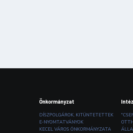
Önkormányzat
Inté
DÍSZPOLGÁROK, KITÜNTETETTEK
"CSE
E-NYOMTATVÁNYOK
OTT
KECEL VÁROS ÖNKORMÁNYZATA
ÁLLA