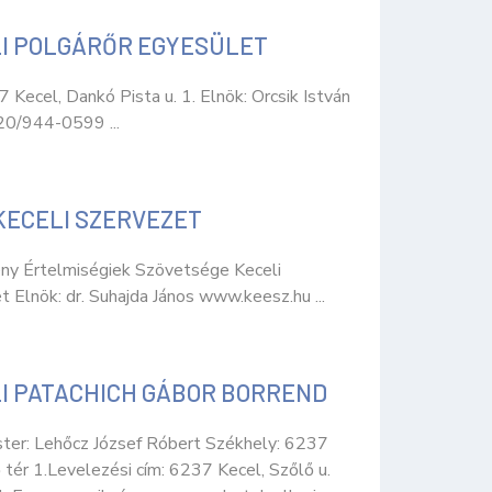
I POLGÁRŐR EGYESÜLET
 Kecel, Dankó Pista u. 1. Elnök: Orcsik István
 20/944-0599 ...
KECELI SZERVEZET
ny Értelmiségiek Szövetsége Keceli
 Elnök: dr. Suhajda János www.keesz.hu ...
I PATACHICH GÁBOR BORREND
er: Lehőcz József Róbert Székhely: 6237
 tér 1.Levelezési cím: 6237 Kecel, Szőlő u.