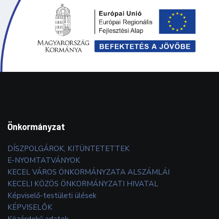
Önkormányzat
DÍSZPOLGÁROK, KITÜNTETETTEK
E-NYOMTATVÁNYOK
KECEL VÁROS ÖNKORMÁNYZATA ALSZÁMLÁI
KECELI KÖZÖS ÖNKORMÁNYZATI HIVATAL
Képviselő-testületi ülések
KÉPVISELŐK
Közérdekű adatok