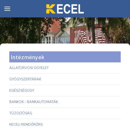
Intézmények
ÁLLATORVOSI ÜGYELET
GYÓGYSZERTÁRAK
EGÉSZSÉGÜGY
BANKOK - BANKAUTOMATÁK
TŰZOLTÓSÁG
KECELI RENDŐRŐRS