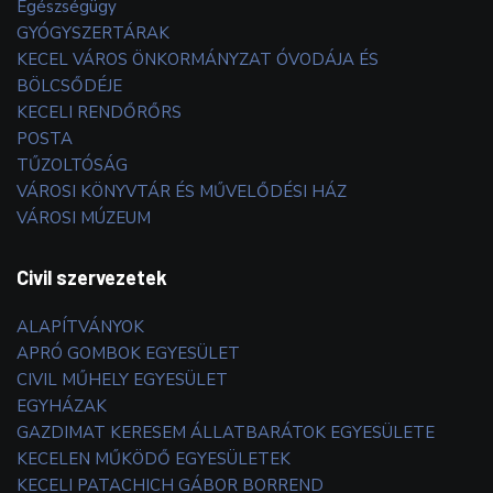
Egészségügy
GYÓGYSZERTÁRAK
KECEL VÁROS ÖNKORMÁNYZAT ÓVODÁJA ÉS
BÖLCSŐDÉJE
KECELI RENDŐRŐRS
POSTA
TŰZOLTÓSÁG
VÁROSI KÖNYVTÁR ÉS MŰVELŐDÉSI HÁZ
VÁROSI MÚZEUM
Civil szervezetek
ALAPÍTVÁNYOK
APRÓ GOMBOK EGYESÜLET
CIVIL MŰHELY EGYESÜLET
EGYHÁZAK
GAZDIMAT KERESEM ÁLLATBARÁTOK EGYESÜLETE
KECELEN MŰKÖDŐ EGYESÜLETEK
KECELI PATACHICH GÁBOR BORREND