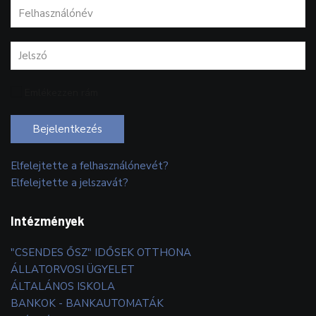
Emlékezzen rám
Bejelentkezés
Elfelejtette a felhasználónevét?
Elfelejtette a jelszavát?
Intézmények
"CSENDES ŐSZ" IDŐSEK OTTHONA
ÁLLATORVOSI ÜGYELET
ÁLTALÁNOS ISKOLA
BANKOK - BANKAUTOMATÁK