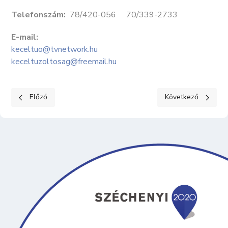
Telefonszám:
78/420-056 70/339-2733
E-mail:
keceltuo@tvnetwork.hu
keceltuzoltosag@freemail.hu
Előző cikk: KECELI RENDŐRŐRS
Következő cikk: 
Előző
Következő