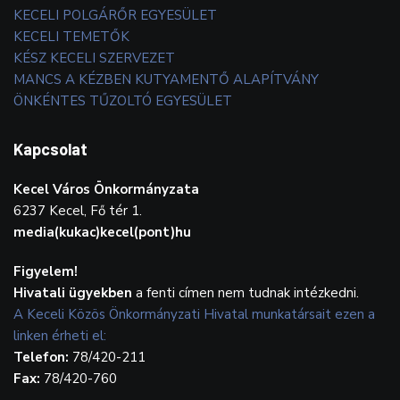
KECELI POLGÁRŐR EGYESÜLET
KECELI TEMETŐK
KÉSZ KECELI SZERVEZET
MANCS A KÉZBEN KUTYAMENTŐ ALAPÍTVÁNY
ÖNKÉNTES TŰZOLTÓ EGYESÜLET
Kapcsolat
Kecel Város Önkormányzata
6237 Kecel, Fő tér 1.
media(kukac)kecel(pont)hu
Figyelem!
Hivatali ügyekben
a fenti címen nem tudnak intézkedni.
A Keceli Közös Önkormányzati Hivatal munkatársait ezen a
linken érheti el:
Telefon:
78/420-211
Fax:
78/420-760