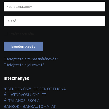
Emlékezzen rám
Bejelentkezés
Elfelejtette a felhasználónevét?
Elfelejtette a jelszavát?
Intézmények
"CSENDES ŐSZ" IDŐSEK OTTHONA
ÁLLATORVOSI ÜGYELET
ÁLTALÁNOS ISKOLA
BANKOK - BANKAUTOMATÁK