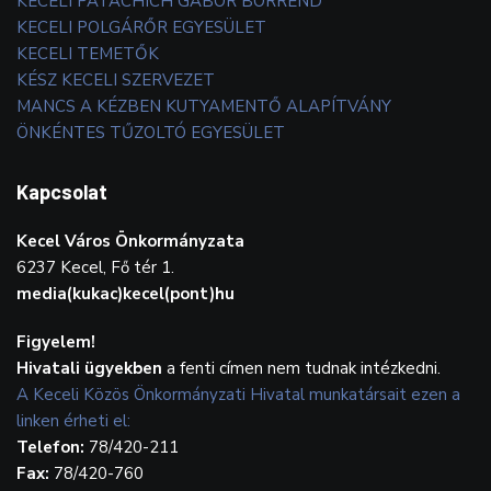
KECELI PATACHICH GÁBOR BORREND
KECELI POLGÁRŐR EGYESÜLET
KECELI TEMETŐK
KÉSZ KECELI SZERVEZET
MANCS A KÉZBEN KUTYAMENTŐ ALAPÍTVÁNY
ÖNKÉNTES TŰZOLTÓ EGYESÜLET
Kapcsolat
Kecel Város Önkormányzata
6237 Kecel, Fő tér 1.
media(kukac)kecel(pont)hu
Figyelem!
Hivatali ügyekben
a fenti címen nem tudnak intézkedni.
A Keceli Közös Önkormányzati Hivatal munkatársait ezen a
linken érheti el:
Telefon:
78/420-211
Fax:
78/420-760