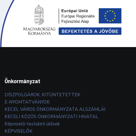
Önkormányzat
DÍSZPOLGÁROK, KITÜNTETETTEK
E-NYOMTATVÁNYOK
KECEL VÁROS ÖNKORMÁNYZATA ALSZÁMLÁI
KECELI KÖZÖS ÖNKORMÁNYZATI HIVATAL
Képviselő-testületi ülések
KÉPVISELŐK