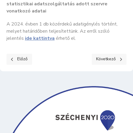
statisztikai adatszolgáltatás adott szervre
vonatkozó adatai
A 2024. évben 1 db közérdekű adatigénylés történt,
melyet határidőben teljesítettünk. Az erről szóló
jelentés
ide kattintva
érhető el.
Előző cikk: KÖZÉRDEKŰ ADATOK II. Tevékenységre, működésre 
Következő cikk: K
Előző
Következő