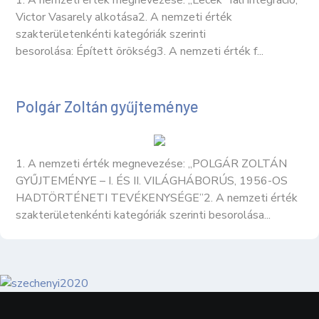
1. A nemzeti érték megnevezése: „Lecek” fali integráció,
Victor Vasarely alkotása2. A nemzeti érték
szakterületenkénti kategóriák szerinti
besorolása: Épített örökség3. A nemzeti érték f...
Polgár Zoltán gyűjteménye
1. A nemzeti érték megnevezése: „POLGÁR ZOLTÁN
GYŰJTEMÉNYE – I. ÉS II. VILÁGHÁBORÚS, 1956-OS
HADTÖRTÉNETI TEVÉKENYSÉGE”2. A nemzeti érték
szakterületenkénti kategóriák szerinti besorolása...