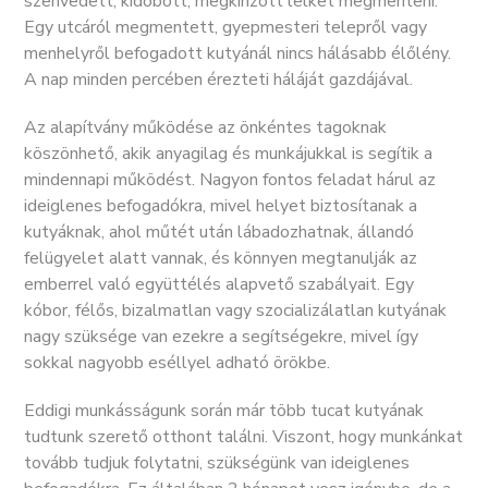
szenvedett, kidobott, megkínzott lelket megmenteni.
Egy utcáról megmentett, gyepmesteri telepről vagy
menhelyről befogadott kutyánál nincs hálásabb élőlény.
A nap minden percében érezteti háláját gazdájával.
Az alapítvány működése az önkéntes tagoknak
köszönhető, akik anyagilag és munkájukkal is segítik a
mindennapi működést. Nagyon fontos feladat hárul az
ideiglenes befogadókra, mivel helyet biztosítanak a
kutyáknak, ahol műtét után lábadozhatnak, állandó
felügyelet alatt vannak, és könnyen megtanulják az
emberrel való együttélés alapvető szabályait. Egy
kóbor, félős, bizalmatlan vagy szocializálatlan kutyának
nagy szüksége van ezekre a segítségekre, mivel így
sokkal nagyobb eséllyel adható örökbe.
Eddigi munkásságunk során már több tucat kutyának
tudtunk szerető otthont találni. Viszont, hogy munkánkat
tovább tudjuk folytatni, szükségünk van ideiglenes