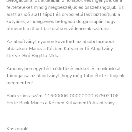
befogadókra. Ez általában 2 hónapot vesz igénybe, de a
feltételeket mindig megbeszéljük és összehangoljuk. Ez
alatt az idő alatt tápot és orvosi ellátást biztosítunk a
kutyának, az ideiglenes befogadó dolga csupán, hogy
átmeneti otthont biztosítson védenceink számára.
Az alapítványt nyomon követheti az alábbi facebook
oldalakon: Mancs a Kézben Kutyamentő Alapítvány,
illetve: Bíró Brigitta Mkka
Amennyiben egyetért célkitűzéseinkkel és munkánkkal,
támogassa az alapítványt, hogy még több életet tudjunk
megmenteni!
Bankszámlaszám: 11600006-00000000-67903106
Erste Bank Mancs a Kézben Kutyamentő Alapítvány
Köszönjük!