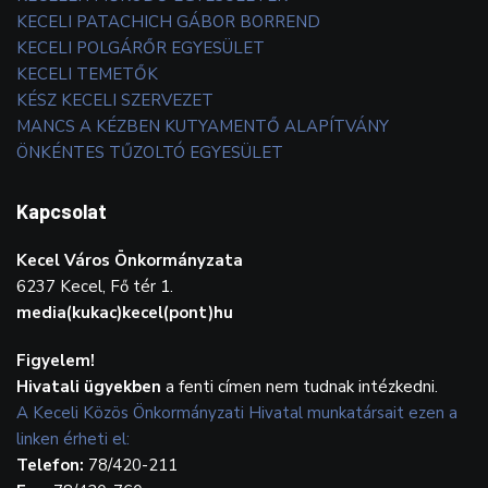
KECELI PATACHICH GÁBOR BORREND
KECELI POLGÁRŐR EGYESÜLET
KECELI TEMETŐK
KÉSZ KECELI SZERVEZET
MANCS A KÉZBEN KUTYAMENTŐ ALAPÍTVÁNY
ÖNKÉNTES TŰZOLTÓ EGYESÜLET
Kapcsolat
Kecel Város Önkormányzata
6237 Kecel, Fő tér 1.
media(kukac)kecel(pont)hu
Figyelem!
Hivatali ügyekben
a fenti címen nem tudnak intézkedni.
A Keceli Közös Önkormányzati Hivatal munkatársait ezen a
linken érheti el:
Telefon:
78/420-211