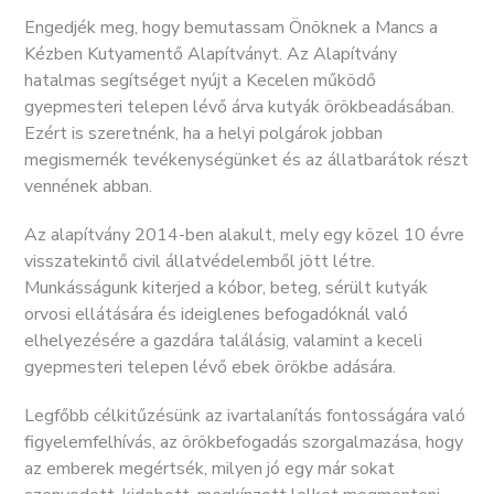
Engedjék meg, hogy bemutassam Önöknek a Mancs a
Kézben Kutyamentő Alapítványt. Az Alapítvány
hatalmas segítséget nyújt a Kecelen működő
gyepmesteri telepen lévő árva kutyák örökbeadásában.
Ezért is szeretnénk, ha a helyi polgárok jobban
megismernék tevékenységünket és az állatbarátok részt
vennének abban.
Az alapítvány 2014-ben alakult, mely egy közel 10 évre
visszatekintő civil állatvédelemből jött létre.
Munkásságunk kiterjed a kóbor, beteg, sérült kutyák
orvosi ellátására és ideiglenes befogadóknál való
elhelyezésére a gazdára találásig, valamint a keceli
gyepmesteri telepen lévő ebek örökbe adására.
Legfőbb célkitűzésünk az ivartalanítás fontosságára való
figyelemfelhívás, az örökbefogadás szorgalmazása, hogy
az emberek megértsék, milyen jó egy már sokat