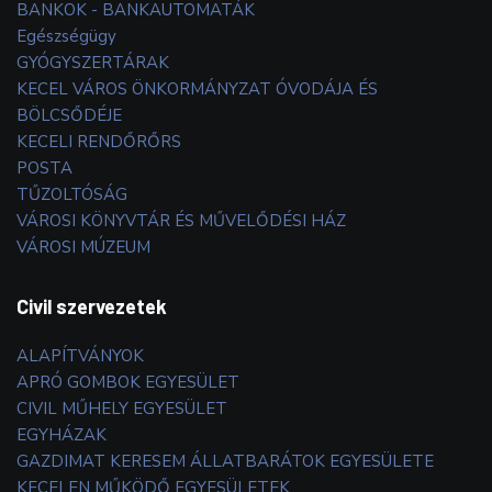
BANKOK - BANKAUTOMATÁK
Egészségügy
GYÓGYSZERTÁRAK
KECEL VÁROS ÖNKORMÁNYZAT ÓVODÁJA ÉS
BÖLCSŐDÉJE
KECELI RENDŐRŐRS
POSTA
TŰZOLTÓSÁG
VÁROSI KÖNYVTÁR ÉS MŰVELŐDÉSI HÁZ
VÁROSI MÚZEUM
Civil szervezetek
ALAPÍTVÁNYOK
APRÓ GOMBOK EGYESÜLET
CIVIL MŰHELY EGYESÜLET
EGYHÁZAK
GAZDIMAT KERESEM ÁLLATBARÁTOK EGYESÜLETE
KECELEN MŰKÖDŐ EGYESÜLETEK