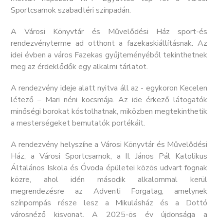
Sportcsarnok szabadtéri színpadán.
A Városi Könyvtár és Művelődési Ház sport-és
rendezvényterme ad otthont a fazekaskiállításnak. Az
idei évben a város Fazekas gyűjteményéből tekinthetnek
meg az érdeklődők egy alkalmi tárlatot.
A rendezvény ideje alatt nyitva áll az - egykoron Kecelen
létező – Mari néni kocsmája. Az ide érkező látogatók
minőségi borokat kóstolhatnak, miközben megtekinthetik
a mesterségeket bemutatók portékáit.
A rendezvény helyszíne a Városi Könyvtár és Művelődési
Ház, a Városi Sportcsarnok, a II. János Pál Katolikus
Általános Iskola és Óvoda épületei közös udvart fognak
közre, ahol idén második alkalommal kerül
megrendezésre az Adventi Forgatag, amelynek
színpompás része lesz a Mikulásház és a Dottó
városnéző kisvonat. A 2025-ös év újdonsága a