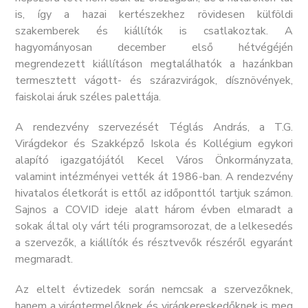
is, így a hazai kertészekhez rövidesen külföldi
szakemberek és kiállítók is csatlakoztak. A
hagyományosan december első hétvégéjén
megrendezett kiállításon megtalálhatók a hazánkban
termesztett vágott- és szárazvirágok, dísznövények,
faiskolai áruk széles palettája.
A rendezvény szervezését Téglás András, a T.G.
Virágdekor és Szakképző Iskola és Kollégium egykori
alapító igazgatójától Kecel Város Önkormányzata,
valamint intézményei vették át 1986-ban. A rendezvény
hivatalos életkorát is ettől az időponttól tartjuk számon.
Sajnos a COVID ideje alatt három évben elmaradt a
sokak által oly várt téli programsorozat, de a lelkesedés
a szervezők, a kiállítók és résztvevők részéről egyaránt
megmaradt.
Az eltelt évtizedek során nemcsak a szervezőknek,
hanem a virágtermelőknek és virágkereskedőknek is meg