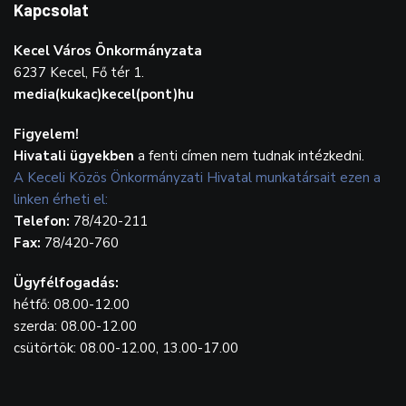
Kapcsolat
Kecel Város Önkormányzata
6237 Kecel, Fő tér 1.
media(kukac)kecel(pont)hu
Figyelem!
Hivatali ügyekben
a fenti címen nem tudnak intézkedni.
A Keceli Közös Önkormányzati Hivatal munkatársait ezen a
linken érheti el:
Telefon:
78/420-211
Fax:
78/420-760
Ügyfélfogadás:
hétfő: 08.00-12.00
szerda: 08.00-12.00
csütörtök: 08.00-12.00, 13.00-17.00