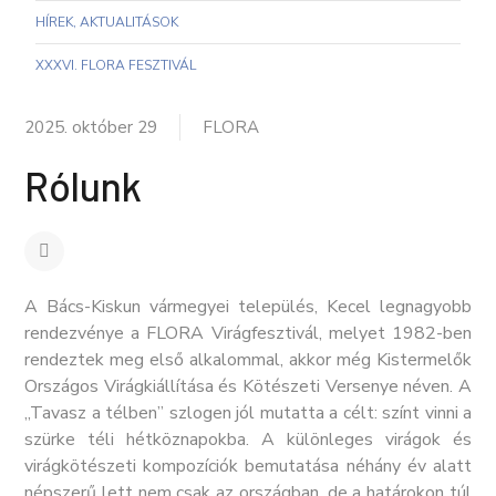
HÍREK, AKTUALITÁSOK
XXXVI. FLORA FESZTIVÁL
2025. október 29
FLORA
Rólunk
A Bács-Kiskun vármegyei település, Kecel legnagyobb
rendezvénye a FLORA Virágfesztivál, melyet 1982-ben
rendeztek meg első alkalommal, akkor még Kistermelők
Országos Virágkiállítása és Kötészeti Versenye néven. A
,,Tavasz a télben” szlogen jól mutatta a célt: színt vinni a
szürke téli hétköznapokba. A különleges virágok és
virágkötészeti kompozíciók bemutatása néhány év alatt
népszerű lett nem csak az országban, de a határokon túl