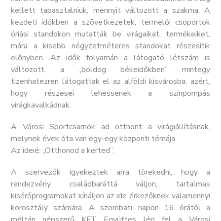
kellett tapasztalniuk, mennyit változott a szakma. A
kezdeti időkben a szövetkezetek, termelői csoportok
óriási standokon mutatták be virágaikat, termékeiket,
mára a kisebb négyzetméteres standokat részesítik
előnyben. Az idők folyamán a látogató létszám is
változott, a „boldog békeidőkben” mintegy
tizenhatezren látogattak el az alföldi kisvárosba, azért,
hogy részesei lehessenek a színpompás
virágkavalkádnak.
A Városi Sportcsarnok ad otthont a virágiállításnak,
melynek évek óta van egy-egy központi témája.
Az ideié: „Otthonod a kerted”.
A szervezők igyekeztek arra törekedni, hogy a
rendezvény családbaráttá váljon, tartalmas
kisérőprogramokat kínáljon az ide érkezőknek valamennyi
korosztály számára. A szombati napon 16 órától a
méltán népszerű KFT Együttes lép fel a Városi