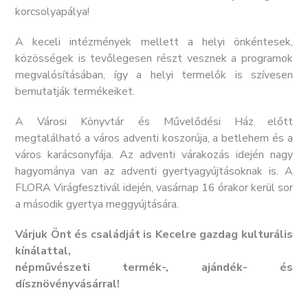
korcsolyapálya!
A keceli intézmények mellett a helyi önkéntesek,
közösségek is tevőlegesen részt vesznek a programok
megvalósításában, így a helyi termelők is szívesen
bemutatják termékeiket.
A Városi Könyvtár és Művelődési Ház előtt
megtalálható a város adventi koszorúja, a betlehem és a
város karácsonyfája. Az adventi várakozás idején nagy
hagyománya van az adventi gyertyagyújtásoknak is. A
FLORA Virágfesztivál idején, vasárnap 16 órakor kerül sor
a második gyertya meggyújtására.
Várjuk Önt és családját is Kecelre gazdag kulturális
kínálattal,
népművészeti termék-, ajándék- és
dísznövényvásárral!