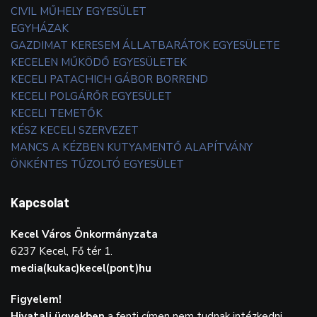
CIVIL MŰHELY EGYESÜLET
EGYHÁZAK
GAZDIMAT KERESEM ÁLLATBARÁTOK EGYESÜLETE
KECELEN MŰKÖDŐ EGYESÜLETEK
KECELI PATACHICH GÁBOR BORREND
KECELI POLGÁRŐR EGYESÜLET
KECELI TEMETŐK
KÉSZ KECELI SZERVEZET
MANCS A KÉZBEN KUTYAMENTŐ ALAPÍTVÁNY
ÖNKÉNTES TŰZOLTÓ EGYESÜLET
Kapcsolat
Kecel Város Önkormányzata
6237 Kecel, Fő tér 1.
media(kukac)kecel(pont)hu
Figyelem!
Hivatali ügyekben
a fenti címen nem tudnak intézkedni.