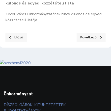
különös és egyedi közzétételi lista
Kecel Város Önkormányzatának nincs különös és egyedi
közzétételi listája.
Előző cikk: KÖZÉRDEKŰ ADATOK II. Tevékenységre, működésre 
Következő cikk: K
Előző
Következő
Önkormányzat
DÍSZPOLGÁROK, KITÜNTETETTEK
E-NYOMTATVÁNYOK