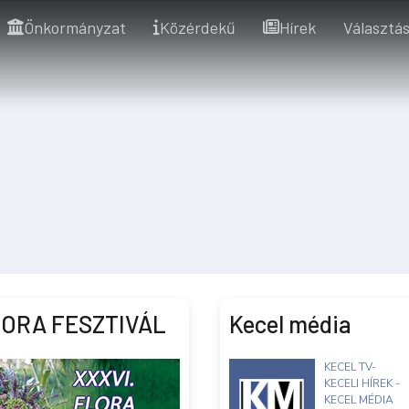
Önkormányzat
Közérdekű
Hírek
Választás
ORA FESZTIVÁL
Kecel média
KECEL TV-
KECELI HÍREK -
KECEL MÉDIA