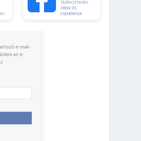
TÁJÉKOZTATÁS,
HÍREK ÉS
HU
ESEMÉNYEK
 tartozó e-mail-
ldeni az e-
az