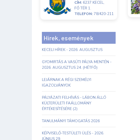
CÍM:
6237 KECEL,
FŐ TÉR 1.
TELEFON:
78/420-211
Hírek, események
KECELI HÍREK - 2026. AUGUSZTUS
GYOMIRTÁS A VASÚTI PÁLYA MENTÉN -
2026. AUGUSZTUS 24. (HÉTFŐ)
LEJÁRNAK A RÉGI SZEMÉLYI
IGAZOLVÁNYOK
PÁLYÁZATI FELHÍVÁS - LÁBON ÁLLÓ
KÜLTERÜLETI FAÁLLOMÁNY
ÉRTÉKESÍTÉSÉRE (2)
TANULMÁNYI TÁMOGATÁS 2026
KÉPVISELŐ-TESTÜLETI ÜLÉS - 2026.
JÚNIUS 29.