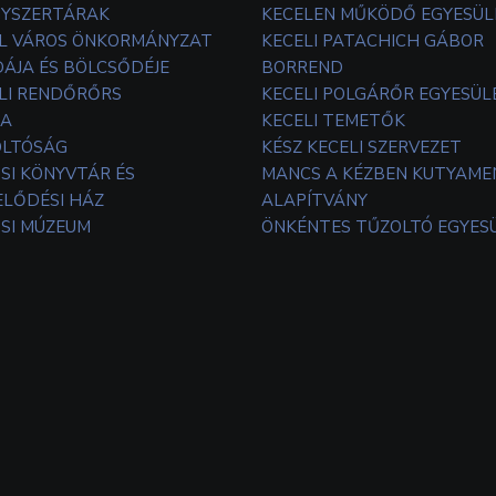
YSZERTÁRAK
KECELEN MŰKÖDŐ EGYESÜL
L VÁROS ÖNKORMÁNYZAT
KECELI PATACHICH GÁBOR
ÁJA ÉS BÖLCSŐDÉJE
BORREND
LI RENDŐRŐRS
KECELI POLGÁRŐR EGYESÜL
TA
KECELI TEMETŐK
OLTÓSÁG
KÉSZ KECELI SZERVEZET
SI KÖNYVTÁR ÉS
MANCS A KÉZBEN KUTYAM
LŐDÉSI HÁZ
ALAPÍTVÁNY
SI MÚZEUM
ÖNKÉNTES TŰZOLTÓ EGYES