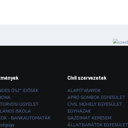
zmények
Civil szervezetek
NDES ŐSZ" IDŐSEK
ALAPÍTVÁNYOK
HONA
APRÓ GOMBOK EGYESÜLET
TORVOSI ÜGYELET
CIVIL MŰHELY EGYESÜLET
LÁNOS ISKOLA
EGYHÁZAK
OK - BANKAUTOMATÁK
GAZDIMAT KERESEM
zségügy
ÁLLATBARÁTOK EGYESÜLE