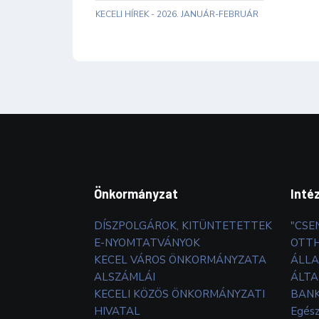
KECELI HÍREK - 2026. JANUÁR-FEBRUÁR
Önkormányzat
Inté
DÍSZPOLGÁROK, KITÜNTETETTEK
"CSE
E-NYOMTATVÁNYOK
OTT
KECEL VÁROS ÖNKORMÁNYZATA
ÁLLA
ALSZÁMLÁI
ÁLTA
KECELI KÖZÖS ÖNKORMÁNYZATI
BANK
HIVATAL
Egés