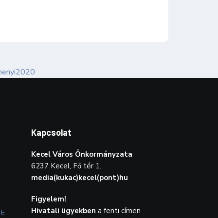
Kapcsolat
Kecel Város Önkormányzata
6237 Kecel, Fő tér 1.
media(kukac)kecel(pont)hu
Figyelem!
Hivatali ügyekben
a fenti címen
TE