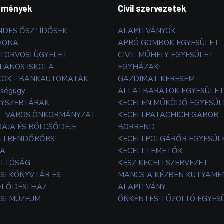
zmények
Civil szervezetek
NDES ŐSZ" IDŐSEK
ALAPÍTVÁNYOK
HONA
APRÓ GOMBOK EGYESÜLET
TORVOSI ÜGYELET
CIVIL MŰHELY EGYESÜLET
LÁNOS ISKOLA
EGYHÁZAK
OK - BANKAUTOMATÁK
GAZDIMAT KERESEM
zségügy
ÁLLATBARÁTOK EGYESÜLE
YSZERTÁRAK
KECELEN MŰKÖDŐ EGYESÜL
L VÁROS ÖNKORMÁNYZAT
KECELI PATACHICH GÁBOR
ÁJA ÉS BÖLCSŐDÉJE
BORREND
LI RENDŐRŐRS
KECELI POLGÁRŐR EGYESÜL
TA
KECELI TEMETŐK
OLTÓSÁG
KÉSZ KECELI SZERVEZET
SI KÖNYVTÁR ÉS
MANCS A KÉZBEN KUTYAM
LŐDÉSI HÁZ
ALAPÍTVÁNY
SI MÚZEUM
ÖNKÉNTES TŰZOLTÓ EGYES