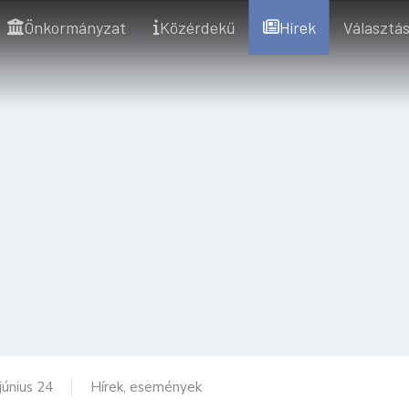
Önkormányzat
Közérdekű
Hírek
Választás
június 24
Hírek, események