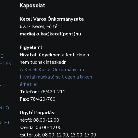
Kapcsolat
Kecel Város Önkormányzata
6237 Kecel, Fő tér 1.
media(kukac)kecel(pont)hu
Figyelem!
Hivatali ügyekben
a fenti címen
TE
nem tudnak intézkedni.
ETEK
A Keceli Közös Önkormányzati
Hivatal munkatársait ezen a linken
érheti el:
ET
Telefon:
78/420-211
Fax:
78/420-760
ENTŐ
Ügyfélfogadás:
hétfő: 08.00-12.00
ÜLET
szerda: 08.00-12.00
csütörtök: 08.00-12.00, 13.00-17.00