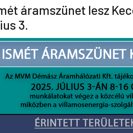
mét áramszünet lesz Kece
lius 3.