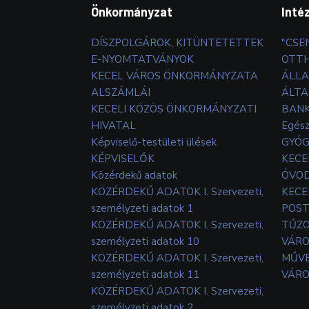
Önkormányzat
Inté
DÍSZPOLGÁROK, KITÜNTETETTEK
"CSE
E-NYOMTATVÁNYOK
OTT
KECEL VÁROS ÖNKORMÁNYZATA
ÁLLA
ALSZÁMLÁI
ÁLTA
KECELI KÖZÖS ÖNKORMÁNYZATI
BANK
HIVATAL
Egés
Képviselő-testületi ülések
GYÓG
KÉPVISELŐK
KECE
Közérdekű adatok
ÓVOD
KÖZÉRDEKŰ ADATOK I. Szervezeti,
KECE
személyzeti adatok 1
POS
KÖZÉRDEKŰ ADATOK I. Szervezeti,
TŰZ
személyzeti adatok 10
VÁRO
KÖZÉRDEKŰ ADATOK I. Szervezeti,
MŰVE
személyzeti adatok 11
VÁRO
KÖZÉRDEKŰ ADATOK I. Szervezeti,
személyzeti adatok 2