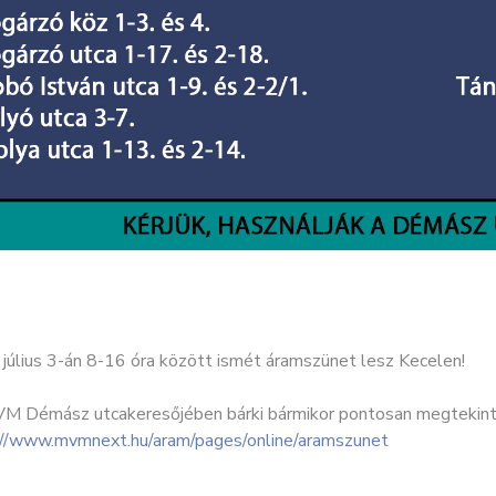
július 3-án 8-16 óra között ismét áramszünet lesz Kecelen!
M Démász utcakeresőjében bárki bármikor pontosan megtekinthe
://www.mvmnext.hu/aram/pages/online/aramszunet