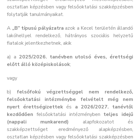
osztatlan képzésben vagy felsőoktatási szakképzésben
folytatják tanulmányaikat.
A
„B” típusú pályázatra
azok a Kecel területén állandó
lakóhellyel rendelkező, hátrányos szociális helyzetű
fiatalok jelentkezhetnek, akik
a) a
2025/2026. tanévben utolsó éves, érettségi
előtt álló középiskolások
;
vagy
b)
felsőfokú végzettséggel nem rendelkező,
felsőoktatási intézménybe felvételt még nem
nyert érettségizettek
és
a 2026/2027. tanévtől
kezdődően
felsőoktatási intézményben
teljes idejű
(nappali munkarend)
alapfokozatot és
szakképzettséget eredményező alapképzésben,
osztatlan képzésben vagy felsőoktatási szakképzésben