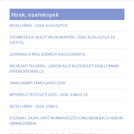
Hírek, események
KECELI HÍREK - 2026. AUGUSZTUS
GYOMIRTÁS A VASÚTI PÁLYA MENTÉN - 2026. AUGUSZTUS 24.
(HÉTFŐ)
LEJÁRNAK A RÉGI SZEMÉLYI IGAZOLVÁNYOK
PÁLYÁZATI FELHÍVÁS - LÁBON ÁLLÓ KÜLTERÜLETI FAÁLLOMÁNY
ÉRTÉKESÍTÉSÉRE (2)
TANULMÁNYI TÁMOGATÁS 2026
KÉPVISELŐ-TESTÜLETI ÜLÉS - 2026. JÚNIUS 29.
KECELI HÍREK - 2026. JÚNIUS
ÉJSZAKAI, ZAJJAL JÁRÓ MUNKAVÉGZÉS JÚNIUSBAN BÁCS-KISKUN
VÁRMEGYÉBEN