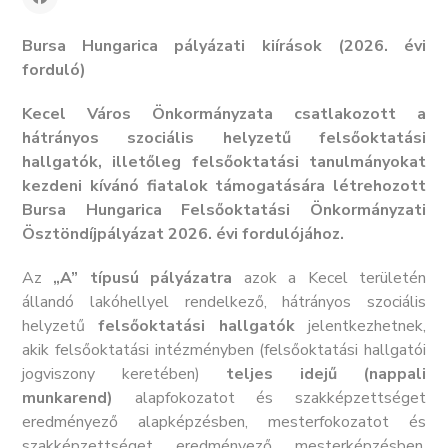
Bursa Hungarica pályázati kiírások (2026. évi
forduló)
Kecel Város Önkormányzata csatlakozott a
hátrányos szociális helyzetű felsőoktatási
hallgatók, illetőleg felsőoktatási tanulmányokat
kezdeni kívánó fiatalok támogatására létrehozott
Bursa Hungarica Felsőoktatási Önkormányzati
Ösztöndíjpályázat 2026. évi fordulójához.
Az
„A” típusú pályázatra
azok a Kecel területén
állandó lakóhellyel rendelkező, hátrányos szociális
helyzetű
felsőoktatási hallgatók
jelentkezhetnek,
akik felsőoktatási intézményben (felsőoktatási hallgatói
jogviszony keretében)
teljes idejű (nappali
munkarend)
alapfokozatot és szakképzettséget
eredményező alapképzésben, mesterfokozatot és
szakképzettséget eredményező mesterképzésben,