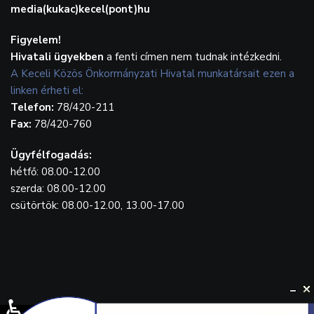
media(kukac)kecel(pont)hu
Figyelem!
Hivatali ügyekben
a fenti címen nem tudnak intézkedni.
A Keceli Közös Önkormányzati Hivatal munkatársait ezen a
linken érheti el:
Telefon:
78/420-211
Fax:
78/420-760
Ügyfélfogadás:
hétfő: 08.00-12.00
szerda: 08.00-12.00
csütörtök: 08.00-12.00, 13.00-17.00
♿