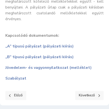
meghatározott kötelező mellékletekkel együtt - kell
benyújtani. A pályázati űrlap csak a pályázati kiírásban
meghatározott csatolandó mellékletekkel együtt
érvényes.
Kapcsolódó dokumentumok:
„A” típusú pályázat (pályázati kiírás)
„B” típusú pályázat (pályázati kiírás)
Jövedelem- és vagyonnyilatkozat (melléklet)
Szabályzat
Előző cikk: Keceli Hírek - 2025. november
Következő cikk: Kec
Előző
Következő