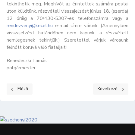
tekinthetik meg. Meghívót az érintettek számára postai
úton küldtünk, részvételi visszajelzést június 18. (szerda)
12 óráig a 70/430-5307-es telefonszámra vagy a
rendezveny@kecel.hu
e-mail címre várunk. (Amennyiben
visszajelzést határidőben nem kapunk, a részvételt
nemlegesnek tekintjük.) Szeretettel várjuk városunk
felnőtt korúvá váló fiataljait!
Benedeczki Tamás
polgármester
Előző cikk: Utcafront-szépségverseny Kecelen! - 2025
Következő cikk: Ism
Előző
Következő