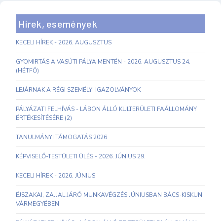
Hírek, események
KECELI HÍREK - 2026. AUGUSZTUS
GYOMIRTÁS A VASÚTI PÁLYA MENTÉN - 2026. AUGUSZTUS 24.
(HÉTFŐ)
LEJÁRNAK A RÉGI SZEMÉLYI IGAZOLVÁNYOK
PÁLYÁZATI FELHÍVÁS - LÁBON ÁLLÓ KÜLTERÜLETI FAÁLLOMÁNY
ÉRTÉKESÍTÉSÉRE (2)
TANULMÁNYI TÁMOGATÁS 2026
KÉPVISELŐ-TESTÜLETI ÜLÉS - 2026. JÚNIUS 29.
KECELI HÍREK - 2026. JÚNIUS
ÉJSZAKAI, ZAJJAL JÁRÓ MUNKAVÉGZÉS JÚNIUSBAN BÁCS-KISKUN
VÁRMEGYÉBEN