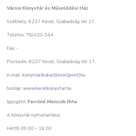
Városi Könyvtár és Művelődési Ház
Székhely: 6237 Kecel, Szabadság tér 17.
Telefon: 78/420-344
Fax: -
Postacím: 6237 Kecel, Szabadság tér 17.
e-mail:
konyvtar(kukac)kecel(pont)hu
honlap:
www.kecelkonyvtar.hu
Igazgató:
Ferróné Mencsik Rita
A könyvtár nyitvatartása:
Hétfő 09.00 – 16.00