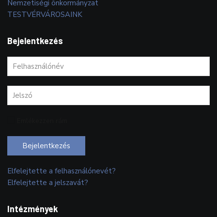
Nemzetiségi önkormányzat
TESTVÉRVÁROSAINK
Bejelentkezés
Emlékezzen rám
Bejelentkezés
Elfelejtette a felhasználónevét?
Elfelejtette a jelszavát?
Intézmények