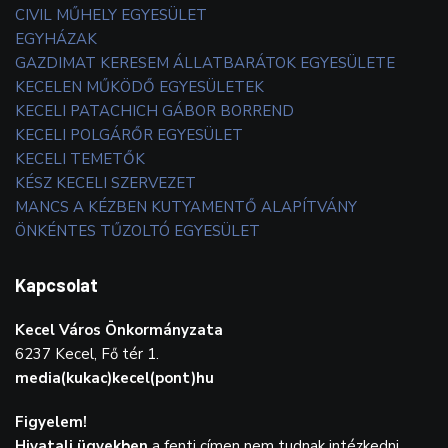
CIVIL MŰHELY EGYESÜLET
EGYHÁZAK
GAZDIMAT KERESEM ÁLLATBARÁTOK EGYESÜLETE
KECELEN MŰKÖDŐ EGYESÜLETEK
KECELI PATACHICH GÁBOR BORREND
KECELI POLGÁRŐR EGYESÜLET
KECELI TEMETŐK
KÉSZ KECELI SZERVEZET
MANCS A KÉZBEN KUTYAMENTŐ ALAPÍTVÁNY
ÖNKÉNTES TŰZOLTÓ EGYESÜLET
Kapcsolat
Kecel Város Önkormányzata
6237 Kecel, Fő tér 1.
media(kukac)kecel(pont)hu
Figyelem!
Hivatali ügyekben
a fenti címen nem tudnak intézkedni.