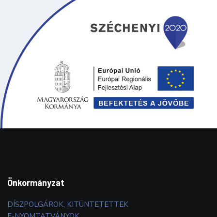
Önkormányzat
DÍSZPOLGÁROK, KITÜNTETETTEK
E-NYOMTATVÁNYOK