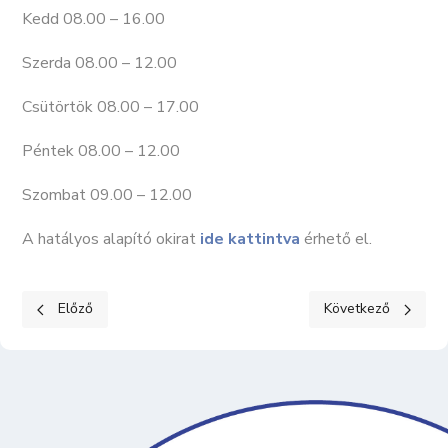
Kedd 08.00 – 16.00
Szerda 08.00 – 12.00
Csütörtök 08.00 – 17.00
Péntek 08.00 – 12.00
Szombat 09.00 – 12.00
A hatályos alapító okirat
ide kattintva
érhető el.
Előző cikk: KÖZÉRDEKŰ ADATOK I. Szervezeti, személyzeti adat
Következő cikk: KÖ
Előző
Következő