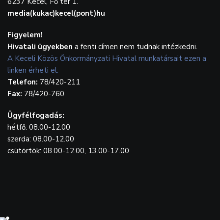
6237 Kecel, Fő tér 1.
media(kukac)kecel(pont)hu
Figyelem!
Hivatali ügyekben
a fenti címen nem tudnak intézkedni.
A Keceli Közös Önkormányzati Hivatal munkatársait ezen a
linken érheti el:
Telefon:
78/420-211
Fax:
78/420-760
Ügyfélfogadás:
hétfő: 08.00-12.00
szerda: 08.00-12.00
csütörtök: 08.00-12.00, 13.00-17.00