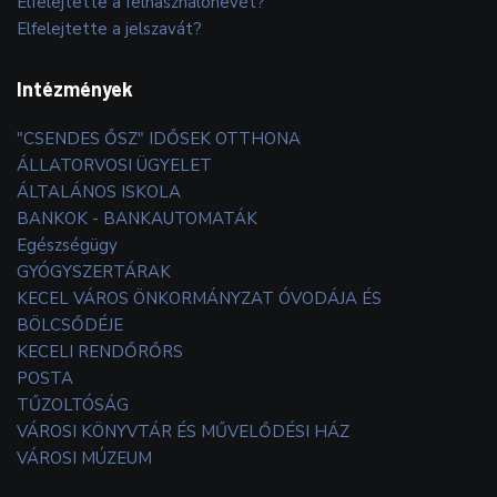
Elfelejtette a felhasználónevét?
Elfelejtette a jelszavát?
Intézmények
"CSENDES ŐSZ" IDŐSEK OTTHONA
ÁLLATORVOSI ÜGYELET
ÁLTALÁNOS ISKOLA
BANKOK - BANKAUTOMATÁK
Egészségügy
GYÓGYSZERTÁRAK
KECEL VÁROS ÖNKORMÁNYZAT ÓVODÁJA ÉS
BÖLCSŐDÉJE
KECELI RENDŐRŐRS
POSTA
TŰZOLTÓSÁG
VÁROSI KÖNYVTÁR ÉS MŰVELŐDÉSI HÁZ
VÁROSI MÚZEUM