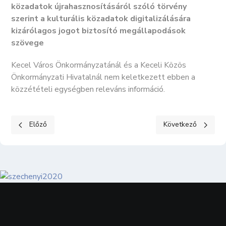
közadatok újrahasznosításáról szóló törvény
szerint a kulturális közadatok digitalizálására
kizárólagos jogot biztosító megállapodások
szövege
Kecel Város Önkormányzatánál és a Keceli Közös
Önkormányzati Hivatalnál nem keletkezett ebben a
közzétételi egységben releváns információ.
Előző cikk: KÖZÉRDEKŰ ADATOK II. Tevékenységre, működésre 
Következő cikk: K
Előző
Következő