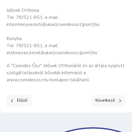
Idősek Otthona:
Tel: 78/521-851, e-mail:
intezmenyvezeto(kukac)csendesosz(pont)hu
Konyha:
Tel: 78/521-851, e-mail:
elelmezes.kecel(kukac)csendesosz(pont)hu
A "Csendes Ősz" Idősek Otthonáról és az általa nyújtott
szolgáltatásokról bővebb információ a
www.csendesosz.hu honlapon található.
Előző cikk: KECEL VÁROS ÖNKORMÁNYZAT ÓVODÁJA ÉS BÖL
Következő cikk: 
Előző
Következő