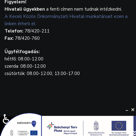
Figyelem!
Hivatali ügyekben
a fenti címen nem tudnak intézkedni.
A Keceli Közös Önkormányzati Hivatal munkatársait ezen a
linken érheti el:
Telefon:
78/420-211
Fax:
78/420-760
Ügyfélfogadás:
hétfő: 08.00-12.00
szerda: 08.00-12.00
csütörtök: 08.00-12.00, 13.00-17.00
♿
© {2023} Kecel.hu. Designed by
WebGrafika.hu
Drónfelvétel: Balla Tamás