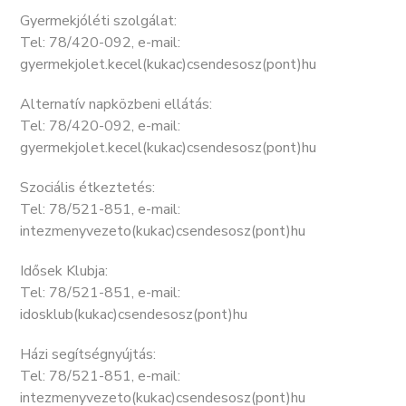
Gyermekjóléti szolgálat:
Tel: 78/420-092, e-mail:
gyermekjolet.kecel(kukac)csendesosz(pont)hu
Alternatív napközbeni ellátás:
Tel: 78/420-092, e-mail:
gyermekjolet.kecel(kukac)csendesosz(pont)hu
Szociális étkeztetés:
Tel: 78/521-851, e-mail:
intezmenyvezeto(kukac)csendesosz(pont)hu
Idősek Klubja:
Tel: 78/521-851, e-mail:
idosklub(kukac)csendesosz(pont)hu
Házi segítségnyújtás:
Tel: 78/521-851, e-mail:
intezmenyvezeto(kukac)csendesosz(pont)hu