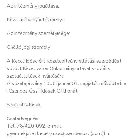
Az intézmény jogállása:
Közalapítvány intézménye
Az intézmény személyisége:
Önálló jogi személy
A Kecel Időseiért Közalapítvány ellátási szerződést
kötött Kecel város Önkormányzatával szociális
szolgáltatások nyújtására.
A közalapítvány 1996. január 01. napjától működteti a
"Csendes Ősz" Idősek Otthonát.
Szolgáltatások:
Családsegítés:
Tel: 78/420-092, e-mail:
gyermekjolet.kecel(kukac)csendesosz(pont)hu