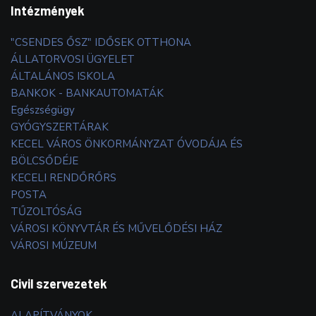
Intézmények
"CSENDES ŐSZ" IDŐSEK OTTHONA
ÁLLATORVOSI ÜGYELET
ÁLTALÁNOS ISKOLA
BANKOK - BANKAUTOMATÁK
Egészségügy
GYÓGYSZERTÁRAK
KECEL VÁROS ÖNKORMÁNYZAT ÓVODÁJA ÉS
BÖLCSŐDÉJE
KECELI RENDŐRŐRS
POSTA
TŰZOLTÓSÁG
VÁROSI KÖNYVTÁR ÉS MŰVELŐDÉSI HÁZ
VÁROSI MÚZEUM
Civil szervezetek
ALAPÍTVÁNYOK