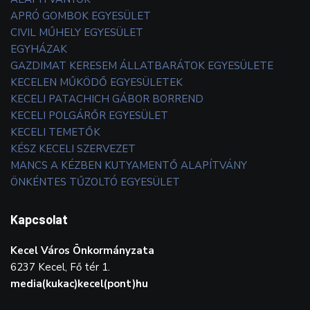
APRÓ GOMBOK EGYESÜLET
CIVIL MŰHELY EGYESÜLET
EGYHÁZAK
GAZDIMAT KERESEM ÁLLATBARÁTOK EGYESÜLETE
KECELEN MŰKÖDŐ EGYESÜLETEK
KECELI PATACHICH GÁBOR BORREND
KECELI POLGÁRŐR EGYESÜLET
KECELI TEMETŐK
KÉSZ KECELI SZERVEZET
MANCS A KÉZBEN KUTYAMENTŐ ALAPÍTVÁNY
ÖNKÉNTES TŰZOLTÓ EGYESÜLET
Kapcsolat
Kecel Város Önkormányzata
6237 Kecel, Fő tér 1.
media(kukac)kecel(pont)hu