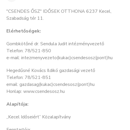
"CSENDES ŐSZ" IDŐSEK OTTHONA 6237 Kecel,
Szabadság tér 11.
Elérhetőségek:
Gombkötőné dr. Sendula Judit intézményvezető
Telefon: 78/521-850
e-mail: intezmenyvezeto(kukac)csendesosz(pont)hu
Hegedűsné Kovács Ildikó gazdasági vezető
Telefon: 78/521-851
email: gazdasag(kukac)csendesosz(pont)hu
Honlap: www.csendesosz.hu
Alapítója:
„Kecel Időseiért” Közalapítvány
Fenntartója: